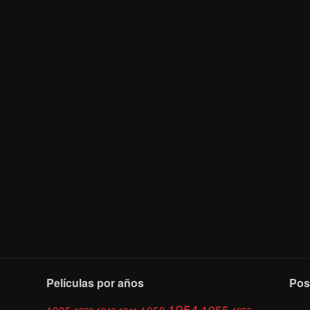
Películas por años
Pos
1954
1955
1935
1953