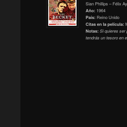
Sian Phillips – Félix A
Año:
1964
País:
Reino Unido
Citas en la película:
M
Notas:
Si quieres ser 
tendrás un tesoro en el