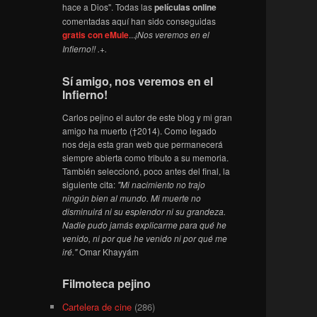
hace a Dios". Todas las
películas online
comentadas aquí han sido conseguidas
gratis con eMule
...
¡Nos veremos en el
Infierno!! .+.
Sí amigo, nos veremos en el
Infierno!
Carlos pejino el autor de este blog y mi gran
amigo ha muerto (†2014). Como legado
nos deja esta gran web que permanecerá
siempre abierta como tributo a su memoria.
También seleccionó, poco antes del final, la
siguiente cita:
"Mi nacimiento no trajo
ningún bien al mundo. Mi muerte no
disminuirá ni su esplendor ni su grandeza.
Nadie pudo jamás explicarme para qué he
venido, ni por qué he venido ni por qué me
iré."
Omar Khayyám
Filmoteca pejino
Cartelera de cine
(286)