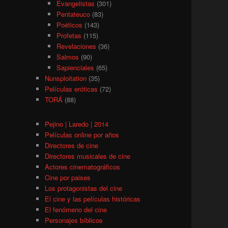
Evangelistas
(301)
Pentateuco
(83)
Poéticos
(143)
Profetas
(115)
Revelaciones
(36)
Salmos
(90)
Sapienciales
(65)
Nunsploitation
(35)
Películas eróticas
(72)
TORÁ
(88)
Pejino | Laredo | 2014
Películas online por años
Directores de cine
Directores musicales de cine
Actores cinematográficos
Cine por paises
Los protagonistas del cine
El cine y las películas históricas
El fenómeno del cine
Personajes bíblicos