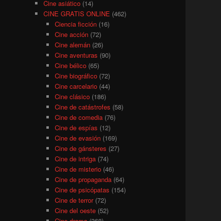
Cine asiático
(14)
CINE GRATIS ONLINE
(462)
Ciencia ficción
(16)
Cine acción
(72)
Cine alemán
(26)
Cine aventuras
(90)
Cine bélico
(65)
Cine biográfico
(72)
Cine carcelario
(44)
Cine clásico
(186)
Cine de catástrofes
(58)
Cine de comedia
(76)
Cine de espías
(12)
Cine de evasión
(169)
Cine de gánsteres
(27)
Cine de intriga
(74)
Cine de misterio
(46)
Cine de propaganda
(64)
Cine de psicópatas
(154)
Cine de terror
(72)
Cine del oeste
(52)
Cine drama
(368)