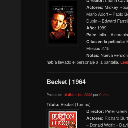
Director:
Liliana Cava
Actores:
Mickey Rourk
Mario Adorf – Paolo Bo
Dubin – Edward Farrel
Año:
1989
País:
Italia – Alemania
Citas en la película:
M
Efesios 2:15
Notas:
Nueva versión 
había llevado el personaje a la pantalla,
Lee
Becket | 1964
Posted on
16 diciembre 2008
por
Carlos
Título:
Becket (Tomás)
Director:
Peter Glenvi
Actores:
Richard Burt
– Donald Wolfit – Dav