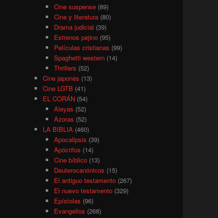
Cine suspense
(89)
Cine y literatura
(80)
Drama judicial
(39)
Estrenos pejino
(95)
Películas cristianas
(99)
Spaghetti western
(14)
Thrillers
(52)
Cine japonés
(13)
Cine LGTB
(41)
EL CORÁN
(54)
Aleyas
(52)
Azoras
(52)
LA BIBLIA
(460)
Apocalipsis
(39)
Apócrifos
(14)
Cine bíblico
(13)
Deuterocanónicos
(15)
El antiguo testamento
(267)
El nuevo testamento
(329)
Epístolas
(96)
Evangelios
(268)