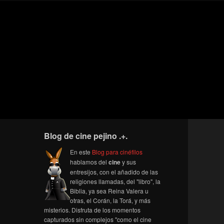
Blog de cine pejino .+.
En este
Blog para cinéfilos
hablamos del
cine
y sus
entresijos, con el añadido de las
religiones llamadas, del "libro", la
Biblia, ya sea Reina Valera u
otras, el Corán, la Torá, y más
misterios. Disfruta de los momentos
capturados sin complejos "como el cine