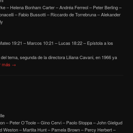
ni
e – Helena Bonham Carter – Andréa Ferreol – Peter Berling –
nacelli – Fabio Bussotti – Riccardo de Torrebruna – Alekander
ly
ateo
19:21 – Marcos 10:21 – Lucas 18:22 – Epístola a los
del tema, segunda de la directora Liliana Cavani, en 1966 ya
r más →
lle
on – Peter O’Toole – Gino Cervi – Paolo Stoppa – John Gielgud
id Weston – Martita Hunt – Pamela Brown – Percy Herbert –