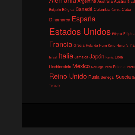
Argentina
Australia
Austria
Brasi
Canadá
Colombia
Cuba
Bélgica
Bulgaria
Corea
España
Dinamarca
Estados Unidos
Filipin
Etiopía
Francia
Grecia
Irl
Holanda
Hong Kong
Hungría
Italia
Japón
Jamaica
Libia
Israel
Kenia
México
Liechtenstein
Polonia
Noruega
Perú
Portu
Reino Unido
Suecia
Rusia
Senegal
S
Turquía