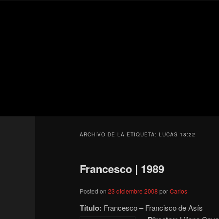
Ir
Ir
Secondary
al
al
menu
contenido
contenido
Para todos los públicos
principal
secundario
Blog de cine 
ARCHIVO DE LA ETIQUETA:
LUCAS 18:22
Francesco | 1989
Posted on
23 diciembre 2008
por
Carlos
Título:
Francesco – Francisco de Asís