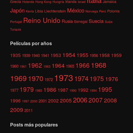
Grecia
Irlanda
Jamaica
Holanda
Hong Kong
Hungría
Israel
México
Japón
Libia
Liechtenstein
Polonia
Kenia
Noruega
Perú
Reino Unido
Suecia
Rusia
Senegal
Portugal
Suiza
Turquía
Películas por años
1954
1955
1935
1953
1958
1959
1939
1940
1941
1956
1968
1962
1966
1964
1960
1965
1961
1963
1973
1969
1970
1974
1975
1976
1972
1979
1995
1986
1987
1992
1977
1985
1990
1994
2006
2007
2008
2005
1996
2002
2001
1997
2000
2009
2011
Posts más populares