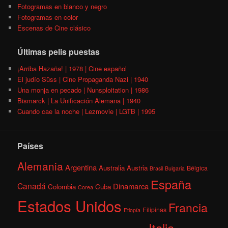
Fotogramas en blanco y negro
Fotogramas en color
Escenas de Cine clásico
Últimas pelis puestas
¡Arriba Hazaña! | 1978 | Cine español
El judío Süss | Cine Propaganda Nazi | 1940
Una monja en pecado | Nunsploitation | 1986
Bismarck | La Unificación Alemana | 1940
Cuando cae la noche | Lezmovie | LGTB | 1995
Países
Alemania
Argentina
Australia
Austria
Bélgica
Brasil
Bulgaria
España
Canadá
Dinamarca
Colombia
Cuba
Corea
Estados Unidos
Francia
Filipinas
Etiopía
Italia