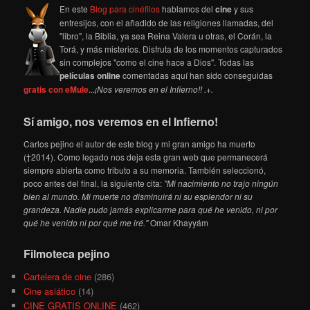
En este
Blog para cinéfilos
hablamos del
cine
y sus
entresijos, con el añadido de las religiones llamadas, del
"libro", la Biblia, ya sea Reina Valera u otras, el Corán, la
Torá, y más misterios. Disfruta de los momentos capturados
sin complejos "como el cine hace a Dios". Todas las
películas online
comentadas aquí han sido conseguidas
gratis con eMule
...
¡Nos veremos en el Infierno!! .+.
Sí amigo, nos veremos en el Infierno!
Carlos pejino el autor de este blog y mi gran amigo ha muerto
(†2014). Como legado nos deja esta gran web que permanecerá
siempre abierta como tributo a su memoria. También seleccionó,
poco antes del final, la siguiente cita:
"Mi nacimiento no trajo ningún
bien al mundo. Mi muerte no disminuirá ni su esplendor ni su
grandeza. Nadie pudo jamás explicarme para qué he venido, ni por
qué he venido ni por qué me iré."
Omar Khayyám
Filmoteca pejino
Cartelera de cine
(286)
Cine asiático
(14)
CINE GRATIS ONLINE
(462)