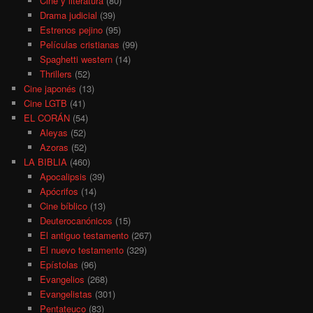
Cine y literatura
(80)
Drama judicial
(39)
Estrenos pejino
(95)
Películas cristianas
(99)
Spaghetti western
(14)
Thrillers
(52)
Cine japonés
(13)
Cine LGTB
(41)
EL CORÁN
(54)
Aleyas
(52)
Azoras
(52)
LA BIBLIA
(460)
Apocalipsis
(39)
Apócrifos
(14)
Cine bíblico
(13)
Deuterocanónicos
(15)
El antiguo testamento
(267)
El nuevo testamento
(329)
Epístolas
(96)
Evangelios
(268)
Evangelistas
(301)
Pentateuco
(83)