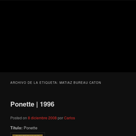
Ir
Ir
Secondary
Blog
al
al
menu
de
contenido
contenido
cine
Para todos los públicos
principal
secundario
pejino
Blog de cine pejino
ARCHIVO DE LA ETIQUETA:
MATIAZ BUREAU CATON
Ponette | 1996
Posted on
8 diciembre 2008
por
Carlos
Título:
Ponette