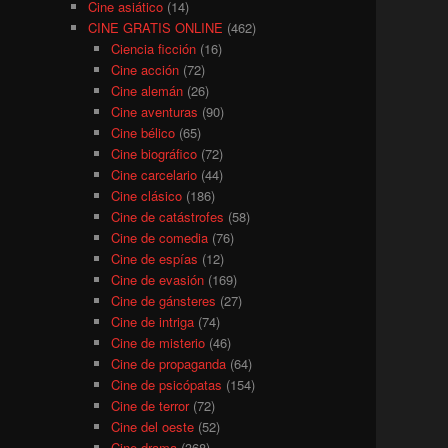
Cine asiático
(14)
CINE GRATIS ONLINE
(462)
Ciencia ficción
(16)
Cine acción
(72)
Cine alemán
(26)
Cine aventuras
(90)
Cine bélico
(65)
Cine biográfico
(72)
Cine carcelario
(44)
Cine clásico
(186)
Cine de catástrofes
(58)
Cine de comedia
(76)
Cine de espías
(12)
Cine de evasión
(169)
Cine de gánsteres
(27)
Cine de intriga
(74)
Cine de misterio
(46)
Cine de propaganda
(64)
Cine de psicópatas
(154)
Cine de terror
(72)
Cine del oeste
(52)
Cine drama
(368)