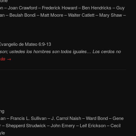
tone
n – Joan Crawford – Frederick Howard – Ben Hendricks – Guy
an – Beulah Bondi – Matt Moore – Walter Catlett – Mary Shaw –
vangelio de Mateo 6:9-13
on; ustedes los hombres son todos iguales… Los cerdos no
más →
ng
an – Francis L. Sullivan – J. Carrol Naish – Ward Bond – Gene
r – Shepperd Strudwick – John Emery – Leif Erickson – Cecil
yle