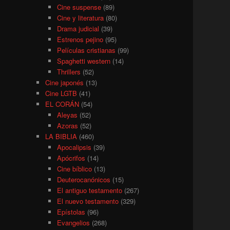
Cine suspense
(89)
Cine y literatura
(80)
Drama judicial
(39)
Estrenos pejino
(95)
Películas cristianas
(99)
Spaghetti western
(14)
Thrillers
(52)
Cine japonés
(13)
Cine LGTB
(41)
EL CORÁN
(54)
Aleyas
(52)
Azoras
(52)
LA BIBLIA
(460)
Apocalipsis
(39)
Apócrifos
(14)
Cine bíblico
(13)
Deuterocanónicos
(15)
El antiguo testamento
(267)
El nuevo testamento
(329)
Epístolas
(96)
Evangelios
(268)