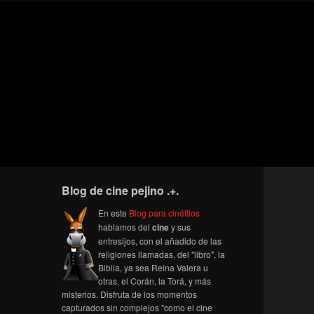
Blog de cine pejino .+.
En este
Blog para cinéfilos
hablamos del
cine
y sus
entresijos, con el añadido de las
religiones llamadas, del "libro", la
Biblia, ya sea Reina Valera u
otras, el Corán, la Torá, y más
misterios. Disfruta de los momentos
capturados sin complejos "como el cine