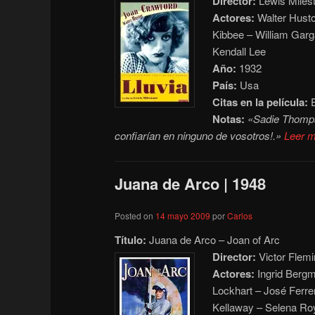
Director:
Lewis Miles
Actores:
Walter Husto
Kibbee – William Garg
Kendall Lee
Año:
1932
País:
Usa
Citas en la película:
E
Notas:
«Sadie Thomps
confiarían en ninguno de vosotros!.»
Leer 
Juana de Arco | 1948
Posted on
14 mayo 2009
por
Carlos
Título:
Juana de Arco – Joan of Arc
Director:
Victor Flemi
Actores:
Ingrid Bergm
Lockhart – José Ferre
Kellaway – Selena Ro