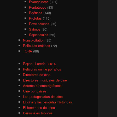
Evangelistas
(301)
Pentateuco
(83)
Poéticos
(143)
Profetas
(115)
Revelaciones
(36)
Salmos
(90)
Sapienciales
(65)
Nunsploitation
(35)
Películas eróticas
(72)
TORÁ
(88)
Pejino | Laredo | 2014
Películas online por años
Directores de cine
Directores musicales de cine
Actores cinematográficos
Cine por paises
Los protagonistas del cine
El cine y las películas históricas
El fenómeno del cine
Personajes bíblicos