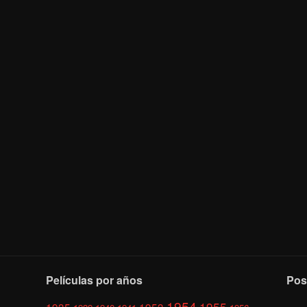
Películas por años
Pos
1954
1955
1935
1953