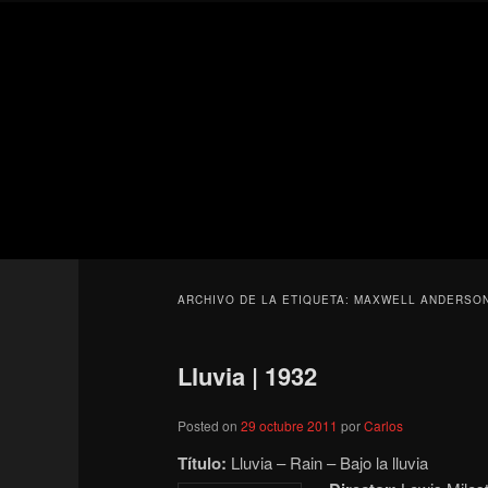
Ir
Ir
Secondary
al
al
menu
contenido
contenido
Para todos los públicos
principal
secundario
Blog de cine 
ARCHIVO DE LA ETIQUETA:
MAXWELL ANDERSO
Lluvia | 1932
Posted on
29 octubre 2011
por
Carlos
Título:
Lluvia – Rain – Bajo la lluvia