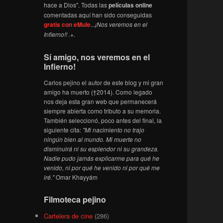
hace a Dios". Todas las
películas online
comentadas aquí han sido conseguidas
gratis con eMule
...
¡Nos veremos en el
Infierno!! .+.
Sí amigo, nos veremos en el
Infierno!
Carlos pejino el autor de este blog y mi gran
amigo ha muerto (†2014). Como legado
nos deja esta gran web que permanecerá
siempre abierta como tributo a su memoria.
También seleccionó, poco antes del final, la
siguiente cita:
"Mi nacimiento no trajo
ningún bien al mundo. Mi muerte no
disminuirá ni su esplendor ni su grandeza.
Nadie pudo jamás explicarme para qué he
venido, ni por qué he venido ni por qué me
iré."
Omar Khayyám
Filmoteca pejino
Cartelera de cine
(286)