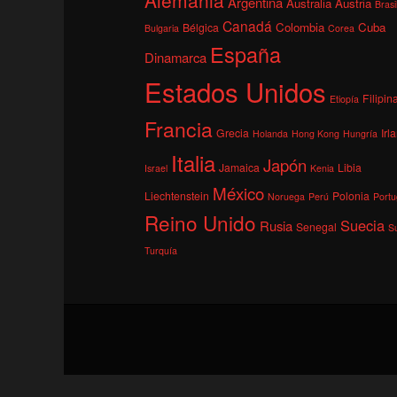
Argentina
Australia
Austria
Brasi
Canadá
Colombia
Cuba
Bélgica
Bulgaria
Corea
España
Dinamarca
Estados Unidos
Filipin
Etiopía
Francia
Grecia
Irl
Holanda
Hong Kong
Hungría
Italia
Japón
Jamaica
Libia
Israel
Kenia
México
Liechtenstein
Polonia
Noruega
Perú
Portu
Reino Unido
Suecia
Rusia
Senegal
S
Turquía