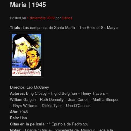
María | 1945
Posted on
1 diciembre 2009
por
Carlos
Título:
Las campanas de Santa María – The Bells of St. Mary’s
Director:
Leo McCarey
Actores:
Bing Crosby – Ingrid Bergman – Henry Travers –
William Gargan – Ruth Donnelly – Joan Carroll – Martha Sleeper
– Rhys Williams – Dickie Tyler – Una O’Connor
Año:
1945
País:
Usa
Citas en la película:
1ª Epístola de Pedro 5:8
Notas:
El padre O’Malley, procedente de Missouri, llega a la