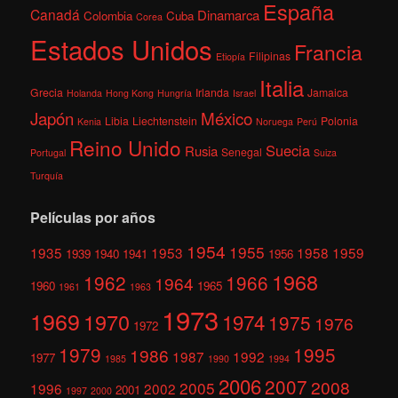
España
Canadá
Dinamarca
Colombia
Cuba
Corea
Estados Unidos
Francia
Filipinas
Etiopía
Italia
Grecia
Irlanda
Jamaica
Holanda
Hong Kong
Hungría
Israel
México
Japón
Libia
Liechtenstein
Polonia
Kenia
Noruega
Perú
Reino Unido
Suecia
Rusia
Senegal
Portugal
Suiza
Turquía
Películas por años
1954
1955
1935
1953
1958
1959
1939
1940
1941
1956
1968
1962
1966
1964
1960
1965
1961
1963
1973
1969
1970
1974
1975
1976
1972
1979
1995
1986
1987
1992
1977
1985
1990
1994
2006
2007
2008
2005
1996
2002
2001
1997
2000