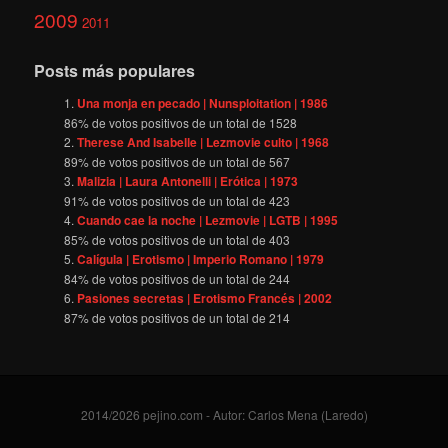
2009
2011
Posts más populares
Una monja en pecado | Nunsploitation | 1986
86
% de votos positivos de un total de
1528
Therese And Isabelle | Lezmovie culto | 1968
89
% de votos positivos de un total de
567
Malizia | Laura Antonelli | Erótica | 1973
91
% de votos positivos de un total de
423
Cuando cae la noche | Lezmovie | LGTB | 1995
85
% de votos positivos de un total de
403
Calígula | Erotismo | Imperio Romano | 1979
84
% de votos positivos de un total de
244
Pasiones secretas | Erotismo Francés | 2002
87
% de votos positivos de un total de
214
2014/2026 pejino.com - Autor: Carlos Mena (Laredo)