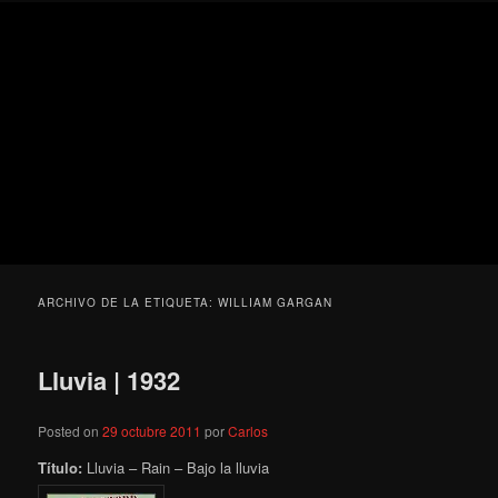
Ir
Ir
Secondary
Blog
al
al
menu
de
contenido
contenido
cine
Para todos los públicos
principal
secundario
pejino
Blog de cine pejino
ARCHIVO DE LA ETIQUETA:
WILLIAM GARGAN
Lluvia | 1932
Posted on
29 octubre 2011
por
Carlos
Título:
Lluvia – Rain – Bajo la lluvia