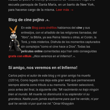
escuela parroquia de Santa María, en un barrio de New York,
para hacerse cargo de la misma.
Leer más →
Blog de cine pejino .+.
En este
Blog para cinéfilos
hablamos del
cine
y sus
entresijos, con el añadido de las religiones llamadas, del
"libro", la Biblia, ya sea Reina Valera u otras, el Corán, la
Torá, y más misterios. Disfruta de los momentos capturados
sin complejos "como el cine hace a Dios". Todas las
películas online
comentadas aquí han sido conseguidas
gratis con eMule
...
¡Nos veremos en el Infierno!! .+.
Sí amigo, nos veremos en el Infierno!
Carlos pejino el autor de este blog y mi gran amigo ha muerto
(†2014). Como legado nos deja esta gran web que permanecerá
siempre abierta como tributo a su memoria. También seleccionó,
poco antes del final, la siguiente cita:
"Mi nacimiento no trajo ningún
bien al mundo. Mi muerte no disminuirá ni su esplendor ni su
grandeza. Nadie pudo jamás explicarme para qué he venido, ni por
qué he venido ni por qué me iré."
Omar Khayyám