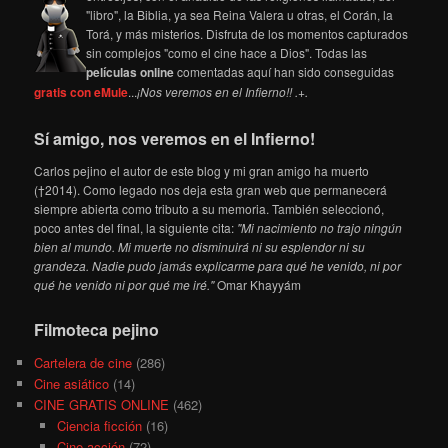
"libro", la Biblia, ya sea Reina Valera u otras, el Corán, la
Torá, y más misterios. Disfruta de los momentos capturados
sin complejos "como el cine hace a Dios". Todas las
películas online
comentadas aquí han sido conseguidas
gratis con eMule
...
¡Nos veremos en el Infierno!! .+.
Sí amigo, nos veremos en el Infierno!
Carlos pejino el autor de este blog y mi gran amigo ha muerto
(†2014). Como legado nos deja esta gran web que permanecerá
siempre abierta como tributo a su memoria. También seleccionó,
poco antes del final, la siguiente cita:
"Mi nacimiento no trajo ningún
bien al mundo. Mi muerte no disminuirá ni su esplendor ni su
grandeza. Nadie pudo jamás explicarme para qué he venido, ni por
qué he venido ni por qué me iré."
Omar Khayyám
Filmoteca pejino
Cartelera de cine
(286)
Cine asiático
(14)
CINE GRATIS ONLINE
(462)
Ciencia ficción
(16)
Cine acción
(72)