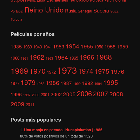
Kenia
Noruega
Perú
Reino Unido
Suecia
Rusia
Senegal
Portugal
Suiza
Turquía
Películas por años
1954
1955
1935
1953
1958
1959
1939
1940
1941
1956
1968
1962
1966
1964
1960
1965
1961
1963
1973
1969
1970
1974
1975
1976
1972
1979
1995
1986
1987
1992
1977
1985
1990
1994
2006
2007
2008
2005
1996
2002
2001
1997
2000
2009
2011
Posts más populares
Una monja en pecado | Nunsploitation | 1986
86
% de votos positivos de un total de
1528