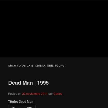
Ir
Ir
Secondary
Blog
al
al
menu
de
contenido
contenido
cine
Para todos los públicos
principal
secundario
pejino
Blog de cine pejino
ARCHIVO DE LA ETIQUETA:
NEIL YOUNG
Dead Man | 1995
Posted on
22 noviembre 2011
por
Carlos
Título:
Dead Man