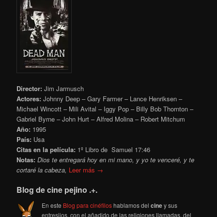
Director:
Jim Jarmusch
Actores:
Johnny Deep – Gary Farmer – Lance Henriksen –
Michael Wincott – Mili Avital – Iggy Pop – Billy Bob Thornton –
Gabriel Byrne – John Hurt – Alfred Molina – Robert Mitchum
Año:
1995
País:
Usa
Citas en la película:
1º Libro de Samuel 17:46
Notas:
Dios te entregará hoy en mi mano, y yo te venceré, y te
cortaré la cabeza,
Leer más →
Blog de cine pejino .+.
En este
Blog para cinéfilos
hablamos del
cine
y sus
entresijos, con el añadido de las religiones llamadas, del