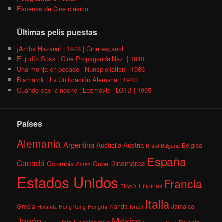
Escenas de Cine clásico
Últimas pelis puestas
¡Arriba Hazaña! | 1978 | Cine español
El judío Süss | Cine Propaganda Nazi | 1940
Una monja en pecado | Nunsploitation | 1986
Bismarck | La Unificación Alemana | 1940
Cuando cae la noche | Lezmovie | LGTB | 1995
Países
Alemania
Argentina
Australia
Austria
Bélgica
Brasil
Bulgaria
España
Canadá
Dinamarca
Colombia
Cuba
Corea
Estados Unidos
Francia
Filipinas
Etiopía
Italia
Grecia
Irlanda
Jamaica
Holanda
Hong Kong
Hungría
Israel
México
Japón
Libia
Liechtenstein
Polonia