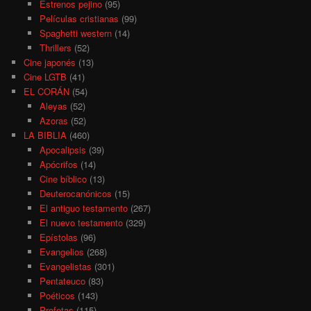
Estrenos pejino
(95)
Películas cristianas
(99)
Spaghetti western
(14)
Thrillers
(52)
Cine japonés
(13)
Cine LGTB
(41)
EL CORÁN
(54)
Aleyas
(52)
Azoras
(52)
LA BIBLIA
(460)
Apocalipsis
(39)
Apócrifos
(14)
Cine bíblico
(13)
Deuterocanónicos
(15)
El antiguo testamento
(267)
El nuevo testamento
(329)
Epístolas
(96)
Evangelios
(268)
Evangelistas
(301)
Pentateuco
(83)
Poéticos
(143)
Profetas
(115)