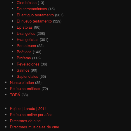
Cine bíblico
(13)
Deuterocanónicos
(15)
El antiguo testamento
(267)
El nuevo testamento
(329)
Epístolas
(96)
Evangelios
(268)
Evangelistas
(301)
Pentateuco
(83)
Poéticos
(143)
Profetas
(115)
Revelaciones
(36)
Salmos
(90)
Sapienciales
(65)
Nunsploitation
(35)
Películas eróticas
(72)
TORÁ
(88)
Pejino | Laredo | 2014
Películas online por años
Directores de cine
Directores musicales de cine