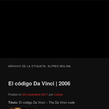
Ir
Ir
Secondary
Blog
al
al
menu
de
contenido
contenido
cine
Para todos los públicos
principal
secundario
pejino
Blog de cine pejino
ARCHIVO DE LA ETIQUETA:
ALFRED MOLINA
El código Da Vinci | 2006
Posted on
23 noviembre 2011
por
Carlos
Título:
El código Da Vinci – The Da Vinci code