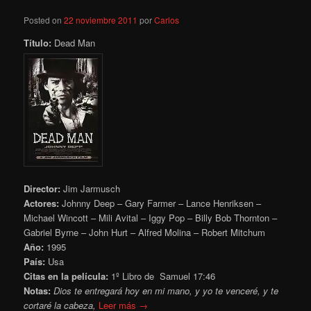
Posted on
22 noviembre 2011
por
Carlos
Título:
Dead Man
Director:
Jim Jarmusch
Actores:
Johnny Deep – Gary Farmer – Lance Henriksen –
Michael Wincott – Mili Avital – Iggy Pop – Billy Bob Thornton –
Gabriel Byrne – John Hurt – Alfred Molina – Robert Mitchum
Año:
1995
País:
Usa
Citas en la película:
1º Libro de Samuel 17:46
Notas:
Dios te entregará hoy en mi mano, y yo te venceré, y te
cortaré la cabeza,
Leer más →