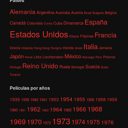
Países
Alemania
Argentina
Australia
Austria
Bélgica
Brasil
Bulgaria
España
Canadá
Dinamarca
Colombia
Cuba
Corea
Estados Unidos
Francia
Filipinas
Etiopía
Italia
Grecia
Irlanda
Jamaica
Holanda
Hong Kong
Hungría
Israel
México
Japón
Libia
Liechtenstein
Polonia
Kenia
Noruega
Perú
Reino Unido
Suecia
Rusia
Senegal
Portugal
Suiza
Turquía
Películas por años
1954
1955
1935
1953
1958
1959
1939
1940
1941
1956
1968
1962
1966
1964
1960
1965
1961
1963
1973
1969
1970
1974
1975
1976
1972