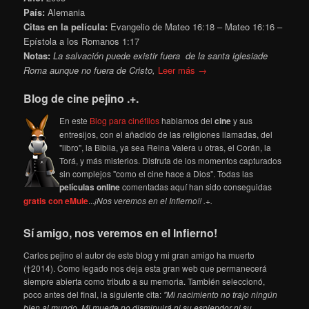
País:
Alemania
Citas en la película:
Evangelio de Mateo 16:18 – Mateo 16:16 –
Epístola a los Romanos 1:17
Notas:
La salvación puede existir fuera de la santa iglesiade
Roma
aunque no fuera de
Cristo,
Leer más →
Blog de cine pejino .+.
En este
Blog para cinéfilos
hablamos del
cine
y sus
entresijos, con el añadido de las religiones llamadas, del
"libro", la Biblia, ya sea Reina Valera u otras, el Corán, la
Torá, y más misterios. Disfruta de los momentos capturados
sin complejos "como el cine hace a Dios". Todas las
películas online
comentadas aquí han sido conseguidas
gratis con eMule
...
¡Nos veremos en el Infierno!! .+.
Sí amigo, nos veremos en el Infierno!
Carlos pejino el autor de este blog y mi gran amigo ha muerto
(†2014). Como legado nos deja esta gran web que permanecerá
siempre abierta como tributo a su memoria. También seleccionó,
poco antes del final, la siguiente cita:
"Mi nacimiento no trajo ningún
bien al mundo. Mi muerte no disminuirá ni su esplendor ni su