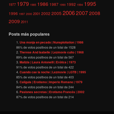
1979
1995
1986
1987
1992
1977
1985
1990
1994
2006
2007
2008
2005
1996
2002
2001
1997
2000
2009
2011
Posts más populares
Una monja en pecado | Nunsploitation | 1986
86
% de votos positivos de un total de
1528
Therese And Isabelle | Lezmovie culto | 1968
89
% de votos positivos de un total de
567
Malizia | Laura Antonelli | Erótica | 1973
91
% de votos positivos de un total de
422
Cuando cae la noche | Lezmovie | LGTB | 1995
85
% de votos positivos de un total de
403
Calígula | Erotismo | Imperio Romano | 1979
84
% de votos positivos de un total de
244
Pasiones secretas | Erotismo Francés | 2002
87
% de votos positivos de un total de
214