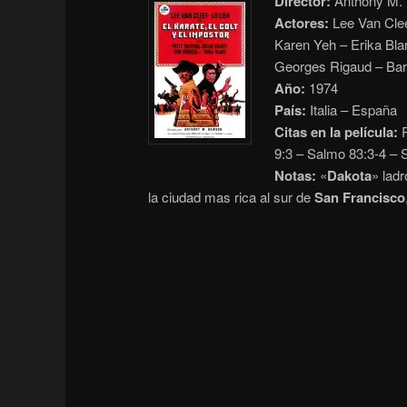
Director:
Anthony M. D
Actores:
Lee Van Clee
Karen Yeh – Erika Bla
Georges Rigaud – Bart
Año:
1974
País:
Italia – España
Citas en la película:
R
9:3 – Salmo 83:3-4 – 
Notas:
«
Dakota
» ladr
la ciudad mas rica al sur de
San Francisco