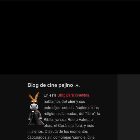
Blog de cine pejino .+.
En este
Blog para cinéfilos
hablamos del
cine
y sus
entresijos, con el añadido de las
religiones llamadas, del "libro", la
Biblia, ya sea Reina Valera u
otras, el Corán, la Torá, y más
misterios. Disfruta de los momentos
capturados sin complejos "como el cine