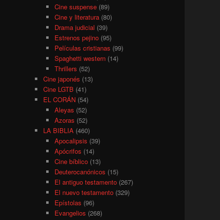
Cine suspense
(89)
Cine y literatura
(80)
Drama judicial
(39)
Estrenos pejino
(95)
Películas cristianas
(99)
Spaghetti western
(14)
Thrillers
(52)
Cine japonés
(13)
Cine LGTB
(41)
EL CORÁN
(54)
Aleyas
(52)
Azoras
(52)
LA BIBLIA
(460)
Apocalipsis
(39)
Apócrifos
(14)
Cine bíblico
(13)
Deuterocanónicos
(15)
El antiguo testamento
(267)
El nuevo testamento
(329)
Epístolas
(96)
Evangelios
(268)