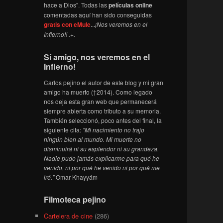
hace a Dios". Todas las
películas online
comentadas aquí han sido conseguidas
gratis con eMule
...
¡Nos veremos en el
Infierno!! .+.
Sí amigo, nos veremos en el
Infierno!
Carlos pejino el autor de este blog y mi gran
amigo ha muerto (†2014). Como legado
nos deja esta gran web que permanecerá
siempre abierta como tributo a su memoria.
También seleccionó, poco antes del final, la
siguiente cita:
"Mi nacimiento no trajo
ningún bien al mundo. Mi muerte no
disminuirá ni su esplendor ni su grandeza.
Nadie pudo jamás explicarme para qué he
venido, ni por qué he venido ni por qué me
iré."
Omar Khayyám
Filmoteca pejino
Cartelera de cine
(286)