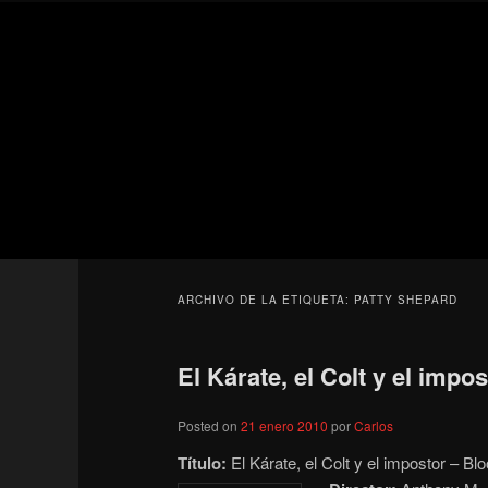
Ir
Ir
Secondary
al
al
menu
contenido
contenido
Para todos los públicos
principal
secundario
Blog de cine 
ARCHIVO DE LA ETIQUETA:
PATTY SHEPARD
El Kárate, el Colt y el impos
Posted on
21 enero 2010
por
Carlos
Título:
El Kárate, el Colt y el impostor – Bl