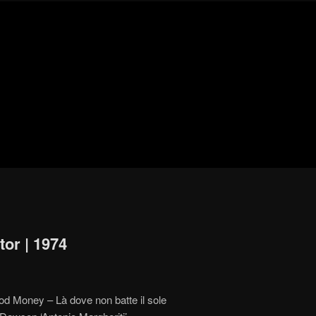
Blog
de
cine
pejino
pejino
tor | 1974
ood Money – Là dove non batte il sole