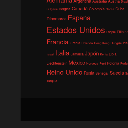
Argentina
Australia
Austria
Brasi
Canadá
Colombia
Cuba
Bélgica
Bulgaria
Corea
España
Dinamarca
Estados Unidos
Filipin
Etiopía
Francia
Grecia
Irl
Holanda
Hong Kong
Hungría
Italia
Japón
Jamaica
Libia
Israel
Kenia
México
Liechtenstein
Polonia
Noruega
Perú
Portu
Reino Unido
Suecia
Rusia
Senegal
S
Turquía