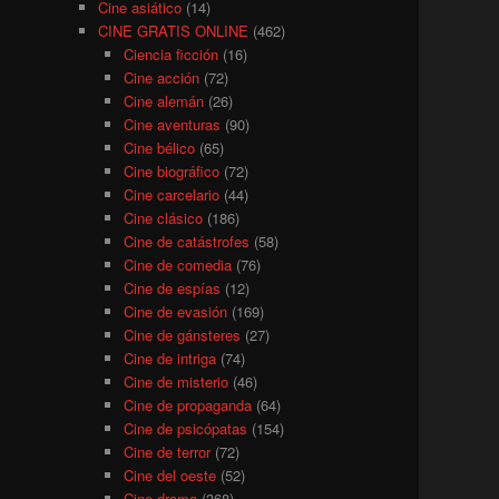
Cine asiático
(14)
CINE GRATIS ONLINE
(462)
Ciencia ficción
(16)
Cine acción
(72)
Cine alemán
(26)
Cine aventuras
(90)
Cine bélico
(65)
Cine biográfico
(72)
Cine carcelario
(44)
Cine clásico
(186)
Cine de catástrofes
(58)
Cine de comedia
(76)
Cine de espías
(12)
Cine de evasión
(169)
Cine de gánsteres
(27)
Cine de intriga
(74)
Cine de misterio
(46)
Cine de propaganda
(64)
Cine de psicópatas
(154)
Cine de terror
(72)
Cine del oeste
(52)
Cine drama
(368)