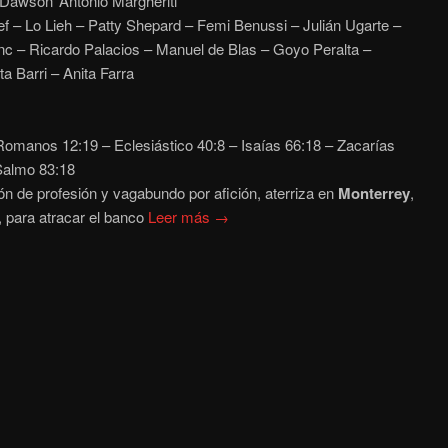
awson ‘Antonio Margheriti’
f – Lo Lieh – Patty Shepard – Femi Benussi – Julián Ugarte –
nc – Ricardo Palacios – Manuel de Blas – Goyo Peralta –
a Barri – Anita Farra
omanos 12:19 – Eclesiástico 40:8 – Isaías 66:18 – Zacarías
Salmo 83:18
ón de profesión y vagabundo por afición, aterriza en
Monterrey
,
, para atracar el banco
Leer más →