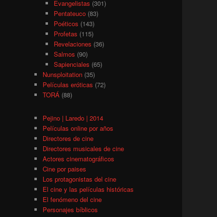
Evangelistas
(301)
Pentateuco
(83)
Poéticos
(143)
Profetas
(115)
Revelaciones
(36)
Salmos
(90)
Sapienciales
(65)
Nunsploitation
(35)
Películas eróticas
(72)
TORÁ
(88)
Pejino | Laredo | 2014
Películas online por años
Directores de cine
Directores musicales de cine
Actores cinematográficos
Cine por paises
Los protagonistas del cine
El cine y las películas históricas
El fenómeno del cine
Personajes bíblicos