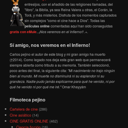
entresijos, con el añadido de las religiones llamadas, del
"libro", la Biblia, ya sea Reina Valera u otras, el Corán, la
Torá, y más misterios. Disfruta de los momentos capturados
sin complejos "como el cine hace a Dios". Todas las
películas online
comentadas aquí han sido conseguidas
gratis con eMule
...
¡Nos veremos en el Infierno!! .+.
Sí amigo, nos veremos en el Infierno!
Carlos pejino el autor de este blog y mi gran amigo ha muerto
(†2014). Como legado nos deja esta gran web que permanecerá
siempre abierta como tributo a su memoria. También seleccionó,
poco antes del final, la siguiente cita:
"Mi nacimiento no trajo ningún
bien al mundo. Mi muerte no disminuirá ni su esplendor ni su
grandeza. Nadie pudo jamás explicarme para qué he venido, ni por
qué he venido ni por qué me iré."
Omar Khayyám
Filmoteca pejino
Cartelera de cine
(286)
Cine asiático
(14)
CINE GRATIS ONLINE
(462)
Ciencia ficción
(16)