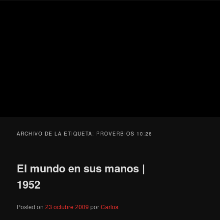
Ir
Ir
Secondary
Blog
al
al
menu
de
contenido
contenido
cine
Para todos los públicos
principal
secundario
pejino
Blog de cine pejino
ARCHIVO DE LA ETIQUETA:
PROVERBIOS 10:26
El mundo en sus manos |
1952
Posted on
23 octubre 2009
por
Carlos