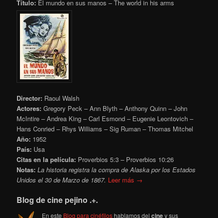
Título:
El mundo en sus manos – The world in his arms
Director:
Raoul Walsh
Actores:
Gregory Peck – Ann Blyth – Anthony Quinn – John
McIntire – Andrea King – Carl Esmond – Eugenie Leontovich –
Hans Conried – Rhys Williams – Sig Ruman – Thomas Mitchel
Año:
1952
País:
Usa
Citas en la película:
Proverbios 5:3 – Proverbios 10:26
Notas:
La historia registra la compra de Alaska por los Estados
Unidos el 30 de Marzo de 1867.
Leer más →
Blog de cine pejino .+.
En este
Blog para cinéfilos
hablamos del
cine
y sus