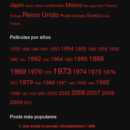
México
Japón
Libia
Liechtenstein
Polonia
Kenia
Noruega
Perú
Reino Unido
Suecia
Rusia
Senegal
Portugal
Suiza
Turquía
Películas por años
1954
1955
1935
1953
1958
1959
1939
1940
1941
1956
1968
1962
1966
1964
1960
1965
1961
1963
1973
1969
1970
1974
1975
1976
1972
1979
1995
1986
1987
1992
1977
1985
1990
1994
2006
2007
2008
2005
1996
2002
2001
1997
2000
2009
2011
Posts más populares
Una monja en pecado | Nunsploitation | 1986