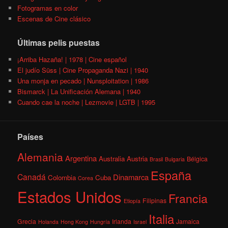
Fotogramas en color
Escenas de Cine clásico
Últimas pelis puestas
¡Arriba Hazaña! | 1978 | Cine español
El judío Süss | Cine Propaganda Nazi | 1940
Una monja en pecado | Nunsploitation | 1986
Bismarck | La Unificación Alemana | 1940
Cuando cae la noche | Lezmovie | LGTB | 1995
Países
Alemania
Argentina
Australia
Austria
Bélgica
Brasil
Bulgaria
España
Canadá
Dinamarca
Colombia
Cuba
Corea
Estados Unidos
Francia
Filipinas
Etiopía
Italia
Grecia
Irlanda
Jamaica
Holanda
Hong Kong
Hungría
Israel