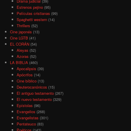
Drama judicial
(39)
Estrenos pejino
(95)
Películas cristianas
(99)
Spaghetti western
(14)
Thrillers
(52)
Cine japonés
(13)
Cine LGTB
(41)
EL CORÁN
(54)
Aleyas
(52)
Azoras
(52)
LA BIBLIA
(460)
Apocalipsis
(39)
Apócrifos
(14)
Cine bíblico
(13)
Deuterocanónicos
(15)
El antiguo testamento
(267)
El nuevo testamento
(329)
Epístolas
(96)
Evangelios
(268)
Evangelistas
(301)
Pentateuco
(83)
Poéticos
(143)