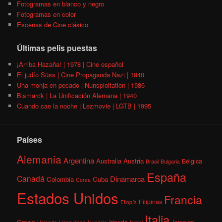
Fotogramas en blanco y negro
Fotogramas en color
Escenas de Cine clásico
Últimas pelis puestas
¡Arriba Hazaña! | 1978 | Cine español
El judío Süss | Cine Propaganda Nazi | 1940
Una monja en pecado | Nunsploitation | 1986
Bismarck | La Unificación Alemana | 1940
Cuando cae la noche | Lezmovie | LGTB | 1995
Países
Alemania
Argentina
Australia
Austria
Bélgica
Brasil
Bulgaria
España
Canadá
Dinamarca
Colombia
Cuba
Corea
Estados Unidos
Francia
Filipinas
Etiopía
Italia
Grecia
Irlanda
Jamaica