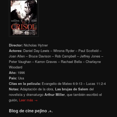
Director:
Nicholas Hytner
Actores:
Daniel Day-Lewis – Winona Ryder – Paul Scofield –
Joan Allen – Bruce Davison – Rob Campbell – Jeffrey Jones –
Peter Vaughan – Karron Graves – Rachael Bella – Charlayne
Woodard
Año:
1996
País:
Usa
Citas en la película:
Evangelio de Mateo 6:9-13 – Lucas 11:2-4
Notas:
Adaptación de la obra,
Las brujas de Salem
del
novelista y dramaturgo
Arthur Miller
, que también escribió el
guión,
Leer más →
Blog de cine pejino .+.