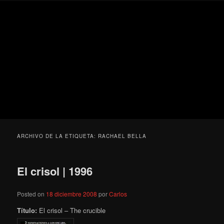
Ir
Ir
Secondary
Blog
al
al
menu
de
contenido
contenido
cine
Para todos los públicos
principal
secundario
pejino
Blog de cine pejino
ARCHIVO DE LA ETIQUETA:
RACHAEL BELLA
El crisol | 1996
Posted on
18 diciembre 2008
por
Carlos
Título:
El crisol – The crucible