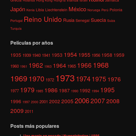
Holanda
Hong Kong
Hungría
Israel
México
Japón
Libia
Liechtenstein
Polonia
Kenia
Noruega
Perú
Reino Unido
Suecia
Rusia
Senegal
Portugal
Suiza
Turquía
Películas por años
1954
1955
1935
1953
1958
1959
1939
1940
1941
1956
1968
1962
1966
1964
1960
1965
1961
1963
1973
1969
1970
1974
1975
1976
1972
1979
1995
1986
1987
1992
1977
1985
1990
1994
2006
2007
2008
2005
1996
2002
2001
1997
2000
2009
2011
Posts más populares
Una monja en pecado | Nunsploitation | 1986