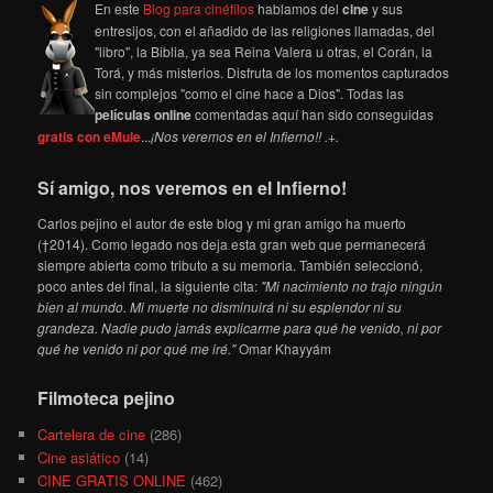
En este
Blog para cinéfilos
hablamos del
cine
y sus
entresijos, con el añadido de las religiones llamadas, del
"libro", la Biblia, ya sea Reina Valera u otras, el Corán, la
Torá, y más misterios. Disfruta de los momentos capturados
sin complejos "como el cine hace a Dios". Todas las
películas online
comentadas aquí han sido conseguidas
gratis con eMule
...
¡Nos veremos en el Infierno!! .+.
Sí amigo, nos veremos en el Infierno!
Carlos pejino el autor de este blog y mi gran amigo ha muerto
(†2014). Como legado nos deja esta gran web que permanecerá
siempre abierta como tributo a su memoria. También seleccionó,
poco antes del final, la siguiente cita:
"Mi nacimiento no trajo ningún
bien al mundo. Mi muerte no disminuirá ni su esplendor ni su
grandeza. Nadie pudo jamás explicarme para qué he venido, ni por
qué he venido ni por qué me iré."
Omar Khayyám
Filmoteca pejino
Cartelera de cine
(286)
Cine asiático
(14)
CINE GRATIS ONLINE
(462)