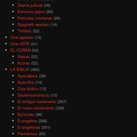
Drama judicial
(39)
Estrenos pejino
(95)
Películas cristianas
(99)
Spaghetti western
(14)
Thrillers
(52)
Cine japonés
(13)
Cine LGTB
(41)
EL CORÁN
(54)
Aleyas
(52)
Azoras
(52)
LA BIBLIA
(460)
Apocalipsis
(39)
Apócrifos
(14)
Cine bíblico
(13)
Deuterocanónicos
(15)
El antiguo testamento
(267)
El nuevo testamento
(329)
Epístolas
(96)
Evangelios
(268)
Evangelistas
(301)
Pentateuco
(83)