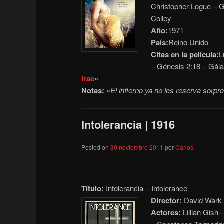
Christopher Logue – 
Colley
Año:
1971
País:
Reino Unido
Citas en la película:
L
– Génesis 2:18 – Gála
Irae
«
Notas:
«El infierno ya no les reserva sorpr
Intolerancia | 1916
Posted on
30 noviembre 2011
por
Carlos
Título:
Intolerancia – Intolerance
Director:
David Wark G
Actores:
Lillian Gish