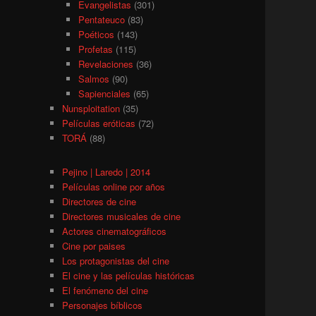
Evangelistas
(301)
Pentateuco
(83)
Poéticos
(143)
Profetas
(115)
Revelaciones
(36)
Salmos
(90)
Sapienciales
(65)
Nunsploitation
(35)
Películas eróticas
(72)
TORÁ
(88)
Pejino | Laredo | 2014
Películas online por años
Directores de cine
Directores musicales de cine
Actores cinematográficos
Cine por paises
Los protagonistas del cine
El cine y las películas históricas
El fenómeno del cine
Personajes bíblicos