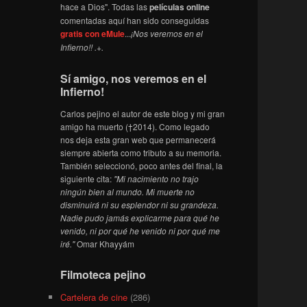
hace a Dios". Todas las
películas online
comentadas aquí han sido conseguidas
gratis con eMule
...
¡Nos veremos en el
Infierno!! .+.
Sí amigo, nos veremos en el
Infierno!
Carlos pejino el autor de este blog y mi gran
amigo ha muerto (†2014). Como legado
nos deja esta gran web que permanecerá
siempre abierta como tributo a su memoria.
También seleccionó, poco antes del final, la
siguiente cita:
"Mi nacimiento no trajo
ningún bien al mundo. Mi muerte no
disminuirá ni su esplendor ni su grandeza.
Nadie pudo jamás explicarme para qué he
venido, ni por qué he venido ni por qué me
iré."
Omar Khayyám
Filmoteca pejino
Cartelera de cine
(286)