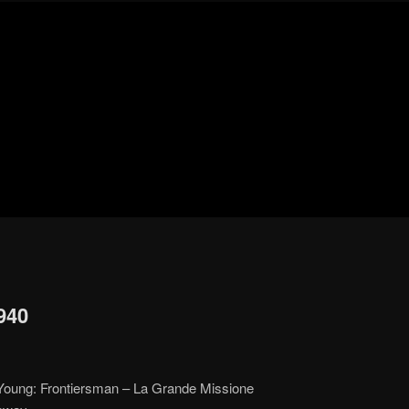
Blog
de
cine
pejino
pejino
1940
 Young: Frontiersman – La Grande Missione