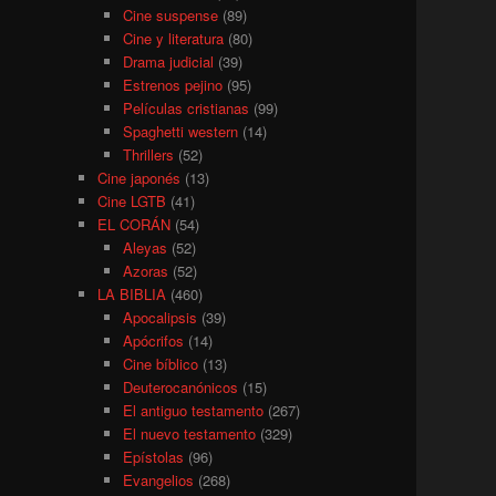
Cine suspense
(89)
Cine y literatura
(80)
Drama judicial
(39)
Estrenos pejino
(95)
Películas cristianas
(99)
Spaghetti western
(14)
Thrillers
(52)
Cine japonés
(13)
Cine LGTB
(41)
EL CORÁN
(54)
Aleyas
(52)
Azoras
(52)
LA BIBLIA
(460)
Apocalipsis
(39)
Apócrifos
(14)
Cine bíblico
(13)
Deuterocanónicos
(15)
El antiguo testamento
(267)
El nuevo testamento
(329)
Epístolas
(96)
Evangelios
(268)