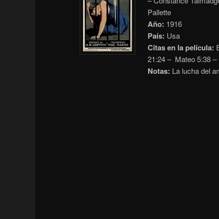
– Constance Talmadge
Pallette
Año:
1916
País:
Usa
Citas en la película:
E
21:24 – Mateo 5:38 –
Notas:
La lucha del a