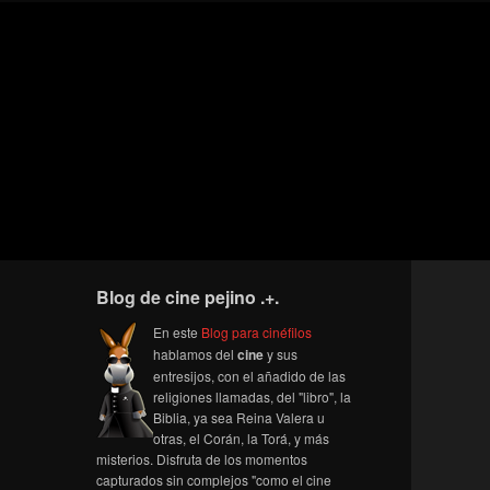
Blog de cine pejino .+.
En este
Blog para cinéfilos
hablamos del
cine
y sus
entresijos, con el añadido de las
religiones llamadas, del "libro", la
Biblia, ya sea Reina Valera u
otras, el Corán, la Torá, y más
misterios. Disfruta de los momentos
capturados sin complejos "como el cine