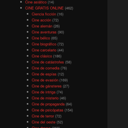
Cine asiático
(14)
CINE GRATIS ONLINE
(462)
Ciencia ficción
(16)
Cine acción
(72)
Cine alemán
(26)
Cine aventuras
(90)
Cine bélico
(65)
Cine biográfico
(72)
Cine carcelario
(44)
Cine clásico
(186)
Cine de catástrofes
(58)
Cine de comedia
(76)
Cine de espías
(12)
Cine de evasión
(169)
Cine de gánsteres
(27)
Cine de intriga
(74)
Cine de misterio
(46)
Cine de propaganda
(64)
Cine de psicópatas
(154)
Cine de terror
(72)
Cine del oeste
(52)
Cine drama
(368)