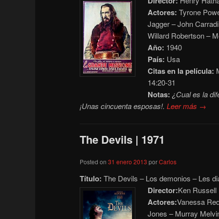
Director:
Henry Hath
Actores:
Tyrone Power
Jagger – John Carradi
Willard Robertson – M
Año:
1940
País:
Usa
Citas en la película:
M
14:20-31
Notas:
¿Cual es la di
¡Unas cincuenta esposas!.
Leer más →
The Devils | 1971
Posted on
31 enero 2013
por
Carlos
Título:
The Devils – Los demonios – Les di
Director:
Ken Russell
Actores:
Vanessa Red
Jones – Murray Melvin