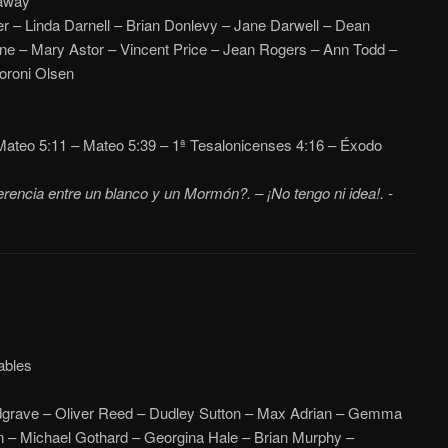
away
 – Linda Darnell – Brian Donlevy – Jane Darwell – Dean
ne – Mary Astor – Vincent Price – Jean Rogers – Ann Todd –
oroni Olsen
ateo 5:11 – Mateo 5:39 – 1ª Tesalonicenses 4:16 – Éxodo
ferencia entre un blanco y un Mormón?. – ¡No tengo ni idea!. -
ables
grave – Oliver Reed – Dudley Sutton – Max Adrian – Gemma
 – Michael Gothard – Georgina Hale – Brian Murphy –