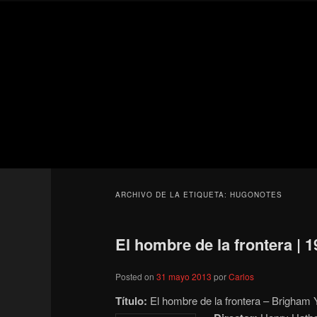
Ir
Ir
Secondary
al
al
menu
contenido
contenido
Para todos los públicos
principal
secundario
Blog de cine 
ARCHIVO DE LA ETIQUETA:
HUGONOTES
El hombre de la frontera | 
Posted on
31 mayo 2013
por
Carlos
Título:
El hombre de la frontera – Brigham