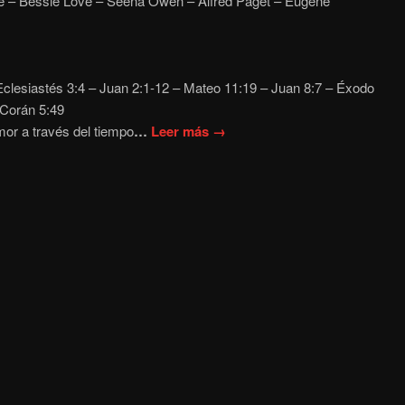
 – Bessie Love – Seena Owen – Alfred Paget – Eugene
clesiastés 3:4 – Juan
2:1-12 – Mateo 11:19
– Juan 8:7 – Éxodo
 Corán 5:49
mor a través del tiempo
…
Leer más →