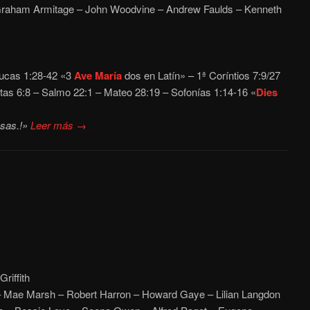
Graham Armitage – John Woodvine – Andrew Faulds – Kenneth
ucas 1:28-42 «3
Ave María
dos en Latín» – 1ª Coríntios 7:9/27
tas 6:8 – Salmo 22:1 – Mateo 28:19 – Sofonías 1:14-16 «
Dies
esas.!»
Leer más →
riffith
 – Mae Marsh – Robert Harron – Howard Gaye – Lilian Langdon