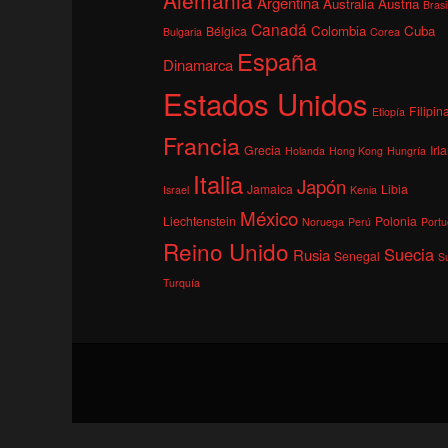
Argentina
Australia
Austria
Brasi
Canadá
Colombia
Cuba
Bélgica
Bulgaria
Corea
España
Dinamarca
Estados Unidos
Filipin
Etiopía
Francia
Grecia
Irl
Holanda
Hong Kong
Hungría
Italia
Japón
Jamaica
Libia
Israel
Kenia
México
Liechtenstein
Polonia
Noruega
Perú
Portu
Reino Unido
Suecia
Rusia
Senegal
S
Turquía