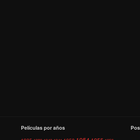
Películas por años
Pos
1954
1955
1935
1953