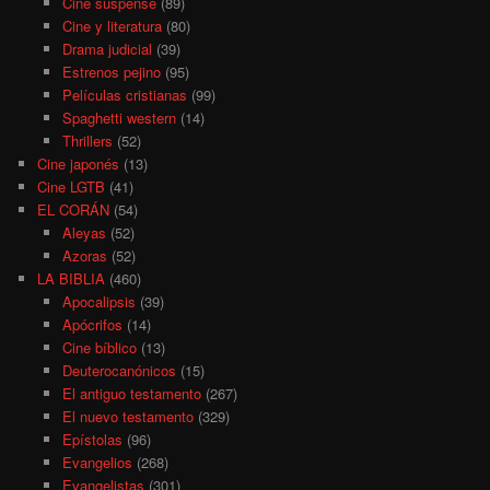
Cine suspense
(89)
Cine y literatura
(80)
Drama judicial
(39)
Estrenos pejino
(95)
Películas cristianas
(99)
Spaghetti western
(14)
Thrillers
(52)
Cine japonés
(13)
Cine LGTB
(41)
EL CORÁN
(54)
Aleyas
(52)
Azoras
(52)
LA BIBLIA
(460)
Apocalipsis
(39)
Apócrifos
(14)
Cine bíblico
(13)
Deuterocanónicos
(15)
El antiguo testamento
(267)
El nuevo testamento
(329)
Epístolas
(96)
Evangelios
(268)
Evangelistas
(301)