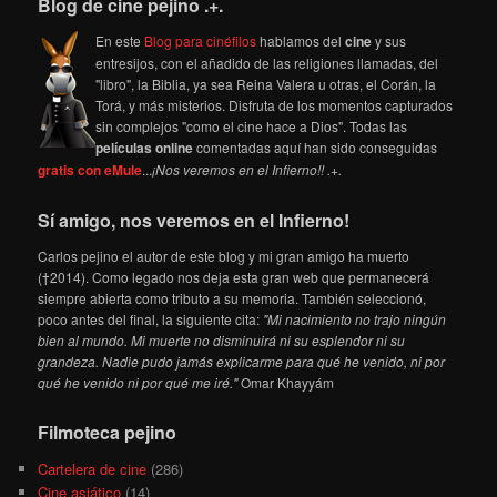
Blog de cine pejino .+.
En este
Blog para cinéfilos
hablamos del
cine
y sus
entresijos, con el añadido de las religiones llamadas, del
"libro", la Biblia, ya sea Reina Valera u otras, el Corán, la
Torá, y más misterios. Disfruta de los momentos capturados
sin complejos "como el cine hace a Dios". Todas las
películas online
comentadas aquí han sido conseguidas
gratis con eMule
...
¡Nos veremos en el Infierno!! .+.
Sí amigo, nos veremos en el Infierno!
Carlos pejino el autor de este blog y mi gran amigo ha muerto
(†2014). Como legado nos deja esta gran web que permanecerá
siempre abierta como tributo a su memoria. También seleccionó,
poco antes del final, la siguiente cita:
"Mi nacimiento no trajo ningún
bien al mundo. Mi muerte no disminuirá ni su esplendor ni su
grandeza. Nadie pudo jamás explicarme para qué he venido, ni por
qué he venido ni por qué me iré."
Omar Khayyám
Filmoteca pejino
Cartelera de cine
(286)
Cine asiático
(14)