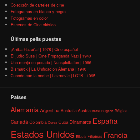
Colección de carteles de cine
Fotogramas en blanco y negro
Fotogramas en color
Escenas de Cine clásico
Últimas pelis puestas
¡Arriba Hazaña! | 1978 | Cine español
El judío Süss | Cine Propaganda Nazi | 1940
Una monja en pecado | Nunsploitation | 1986
Bismarck | La Unificación Alemana | 1940
Cuando cae la noche | Lezmovie | LGTB | 1995
Países
Alemania
Argentina
Australia
Austria
Bélgica
Brasil
Bulgaria
España
Canadá
Dinamarca
Colombia
Cuba
Corea
Estados Unidos
Francia
Filipinas
Etiopía