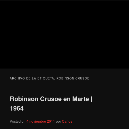
Ir
Ir
Secondary
Blog
al
al
menu
de
contenido
contenido
cine
Para todos los públicos
principal
secundario
pejino
Blog de cine pejino
ARCHIVO DE LA ETIQUETA:
ROBINSON CRUSOE
Robinson Crusoe en Marte |
1964
Posted on
4 noviembre 2011
por
Carlos