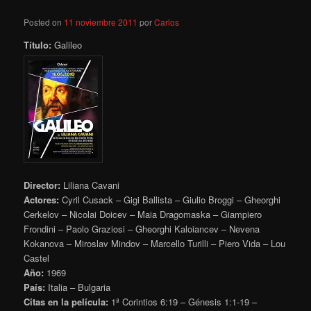
Posted on
11 noviembre 2011
por
Carlos
Título:
Galileo
Director:
Liliana Cavani
Actores:
Cyril Cusack – Gigi Ballista – Giulio Broggi – Gheorghi
Cerkelov – Nicolai Doicev – Maia Dragomaska – Giampiero
Frondini – Paolo Graziosi – Gheorghi Kaloiancev – Nevena
Kokanova – Miroslav Mindov – Marcello Turilli – Piero Vida – Lou
Castel
Año:
1969
País:
Italia – Bulgaria
Citas en la película:
1ª Corintios 6:19 – Génesis 1:1-19 –