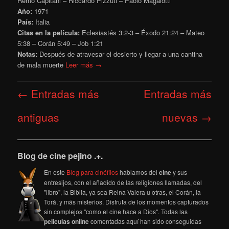
Remo Capitani – Riccardo Pizzuti – Paolo Magalotti
Año:
1971
País:
Italia
Citas en la película:
Eclesiastés 3:2-3 – Éxodo 21:24 – Mateo
5:38 – Corán 5:49 – Job 1:21
Notas:
Después de atravesar el desierto y llegar a una cantina
de mala muerte
Leer más →
Navegación
←
Entradas más
Entradas más
de
entradas
antiguas
nuevas
→
Blog de cine pejino .+.
En este
Blog para cinéfilos
hablamos del
cine
y sus
entresijos, con el añadido de las religiones llamadas, del
"libro", la Biblia, ya sea Reina Valera u otras, el Corán, la
Torá, y más misterios. Disfruta de los momentos capturados
sin complejos "como el cine hace a Dios". Todas las
películas online
comentadas aquí han sido conseguidas