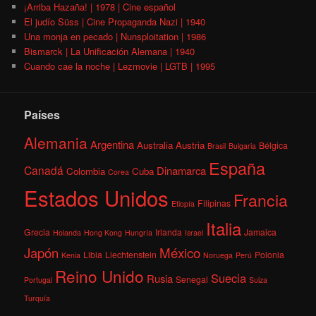
¡Arriba Hazaña! | 1978 | Cine español
El judío Süss | Cine Propaganda Nazi | 1940
Una monja en pecado | Nunsploitation | 1986
Bismarck | La Unificación Alemana | 1940
Cuando cae la noche | Lezmovie | LGTB | 1995
Países
Alemania
Argentina
Australia
Austria
Bélgica
Brasil
Bulgaria
España
Canadá
Dinamarca
Colombia
Cuba
Corea
Estados Unidos
Francia
Filipinas
Etiopía
Italia
Grecia
Irlanda
Jamaica
Holanda
Hong Kong
Hungría
Israel
México
Japón
Libia
Liechtenstein
Polonia
Kenia
Noruega
Perú
Reino Unido
Suecia
Rusia
Senegal
Portugal
Suiza
Turquía