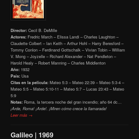
Director:
Cecil B. DeMille
Actores:
Fredric March – Elissa Landi – Charles Laughton –
Claudette Colbert – Ian Keith – Arthur Hohl – Harry Beresford –
Tommy Conlon – Ferdinand Gottschalk – Vivian Tobin – William
V. Mong – Joyzelle – Richard Alexander – Nat Pendleton –
Harold Healy – Robert Manning – Charles Middlenton
Año:
1932
País:
Usa
Citas en la película:
Mateo 5:3 – Mateo 22:39 – Mateo 5:3-4 –
Mateo 5:5 – Mateo 5:10-11 – Mateo 5:7 – Lucas 23:43 – Mateo
5:9
Notas:
Roma, la tercera noche del gran incendio; año 64 dc…
¡Arde, Roma! ¡Arde!. ¡Miren cómo crece la llamarada!
Leer más →
Galileo | 1969