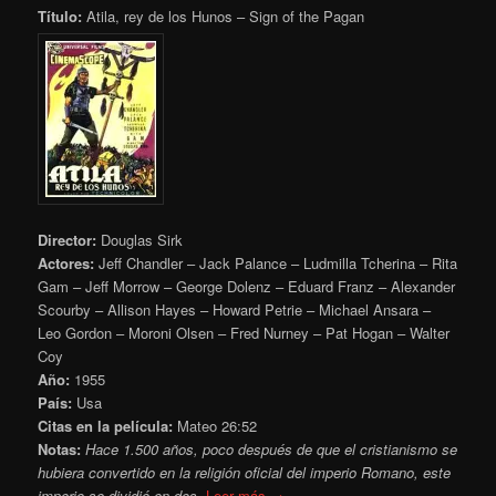
Título:
Atila, rey de los Hunos – Sign of the Pagan
Director:
Douglas Sirk
Actores:
Jeff Chandler – Jack Palance – Ludmilla Tcherina – Rita
Gam – Jeff Morrow – George Dolenz – Eduard Franz – Alexander
Scourby – Allison Hayes – Howard Petrie – Michael Ansara –
Leo Gordon – Moroni Olsen – Fred Nurney – Pat Hogan – Walter
Coy
Año:
1955
País:
Usa
Citas en la película:
Mateo 26:52
Notas:
Hace 1.500 años, poco después de que el cristianismo se
hubiera convertido en la religión oficial del imperio Romano, este
imperio se dividió en dos,
Leer más →