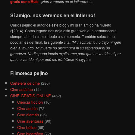
gratis con eMule
...
¡Nos veremos en el Infierno!! .+.
Sí amigo, nos veremos en el Infierno!
Carlos pejino el autor de este blog y mi gran amigo ha muerto
(†2014). Como legado nos deja esta gran web que permanecerá
siempre abierta como tributo a su memoria. También seleccionó,
poco antes del final, la siguiente cita:
"Mi nacimiento no trajo ningún
bien al mundo. Mi muerte no disminuirá ni su esplendor ni su
grandeza. Nadie pudo jamás explicarme para qué he venido, ni por
qué he venido ni por qué me iré."
Omar Khayyám
Filmoteca pejino
Cartelera de cine
(286)
Cine asiático
(14)
CINE GRATIS ONLINE
(462)
Ciencia ficción
(16)
Cine acción
(72)
Cine alemán
(26)
Cine aventuras
(90)
Cine bélico
(65)
Cine biográfico
(72)