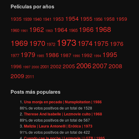
Películas por años
1954
1955
1935
1953
1958
1959
1939
1940
1941
1956
1968
1962
1966
1964
1960
1965
1961
1963
1973
1969
1970
1974
1975
1976
1972
1979
1995
1986
1987
1992
1977
1985
1990
1994
2006
2007
2008
2005
1996
2002
2001
1997
2000
2009
2011
Posts más populares
Una monja en pecado | Nunsploitation | 1986
86
% de votos positivos de un total de
1528
Therese And Isabelle | Lezmovie culto | 1968
89
% de votos positivos de un total de
567
Malizia | Laura Antonelli | Erótica | 1973
91
% de votos positivos de un total de
422
Cuando cae la noche | Lezmovie | LGTB | 1995