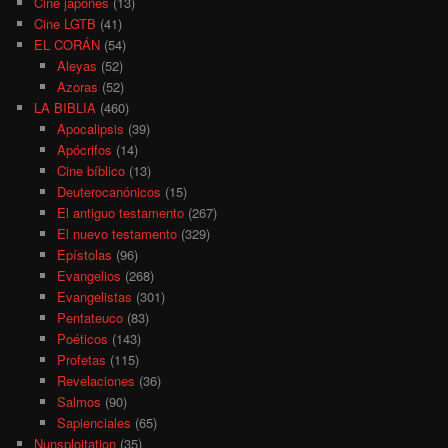
Cine japonés
(13)
Cine LGTB
(41)
EL CORÁN
(54)
Aleyas
(52)
Azoras
(52)
LA BIBLIA
(460)
Apocalipsis
(39)
Apócrifos
(14)
Cine bíblico
(13)
Deuterocanónicos
(15)
El antiguo testamento
(267)
El nuevo testamento
(329)
Epístolas
(96)
Evangelios
(268)
Evangelistas
(301)
Pentateuco
(83)
Poéticos
(143)
Profetas
(115)
Revelaciones
(36)
Salmos
(90)
Sapienciales
(65)
Nunsploitation
(35)