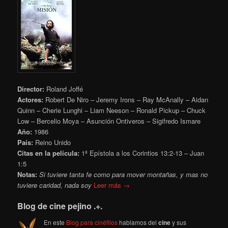
Director:
Roland Joffé
Actores:
Robert De Niro – Jeremy Irons – Ray McAnally – Aidan
Quinn – Cherie Lunghi – Liam Neeson – Ronald Pickup – Chuck
Low – Bercelio Moya – Asunción Ontiveros – Sigifredo Ismare
Año:
1986
País:
Reino Unido
Citas en la película:
1ª Epístola a los Corintios 13:2-13 – Juan
1:5
Notas:
Si tuviere tanta fe
como para mover montañas, y mas no
tuviere caridad, nada soy
Leer más →
Blog de cine pejino .+.
En este
Blog para cinéfilos
hablamos del
cine
y sus