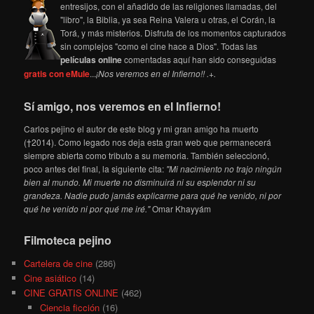
entresijos, con el añadido de las religiones llamadas, del
"libro", la Biblia, ya sea Reina Valera u otras, el Corán, la
Torá, y más misterios. Disfruta de los momentos capturados
sin complejos "como el cine hace a Dios". Todas las
películas online
comentadas aquí han sido conseguidas
gratis con eMule
...
¡Nos veremos en el Infierno!! .+.
Sí amigo, nos veremos en el Infierno!
Carlos pejino el autor de este blog y mi gran amigo ha muerto
(†2014). Como legado nos deja esta gran web que permanecerá
siempre abierta como tributo a su memoria. También seleccionó,
poco antes del final, la siguiente cita:
"Mi nacimiento no trajo ningún
bien al mundo. Mi muerte no disminuirá ni su esplendor ni su
grandeza. Nadie pudo jamás explicarme para qué he venido, ni por
qué he venido ni por qué me iré."
Omar Khayyám
Filmoteca pejino
Cartelera de cine
(286)
Cine asiático
(14)
CINE GRATIS ONLINE
(462)
Ciencia ficción
(16)