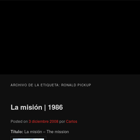
Ir
Ir
Secondary
Blog
al
al
menu
de
contenido
contenido
cine
Para todos los públicos
principal
secundario
pejino
Blog de cine pejino
ARCHIVO DE LA ETIQUETA:
RONALD PICKUP
La misión | 1986
Posted on
3 diciembre 2008
por
Carlos
Título:
La misión – The mission