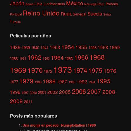
México
Japón
Libia
Liechtenstein
Polonia
Kenia
Noruega
Perú
Reino Unido
Suecia
Rusia
Senegal
Portugal
Suiza
Turquía
Películas por años
1954
1955
1935
1953
1958
1959
1939
1940
1941
1956
1968
1962
1966
1964
1960
1965
1961
1963
1973
1969
1970
1974
1975
1976
1972
1979
1995
1986
1987
1992
1977
1985
1990
1994
2006
2007
2008
2005
1996
2002
2001
1997
2000
2009
2011
Posts más populares
Una monja en pecado | Nunsploitation | 1986
86
% de votos positivos de un total de
1528