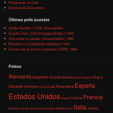
Fotogramas en color
Escenas de Cine clásico
Últimas pelis puestas
¡Arriba Hazaña! | 1978 | Cine español
El judío Süss | Cine Propaganda Nazi | 1940
Una monja en pecado | Nunsploitation | 1986
Bismarck | La Unificación Alemana | 1940
Cuando cae la noche | Lezmovie | LGTB | 1995
Países
Alemania
Argentina
Australia
Austria
Bélgica
Brasil
Bulgaria
España
Canadá
Dinamarca
Colombia
Cuba
Corea
Estados Unidos
Francia
Filipinas
Etiopía
Italia
Grecia
Irlanda
Jamaica
Holanda
Hong Kong
Hungría
Israel