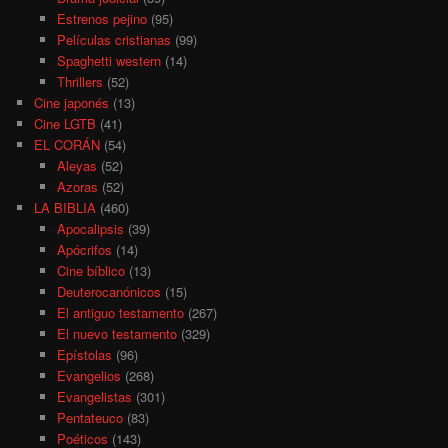
Estrenos pejino
(95)
Películas cristianas
(99)
Spaghetti western
(14)
Thrillers
(52)
Cine japonés
(13)
Cine LGTB
(41)
EL CORÁN
(54)
Aleyas
(52)
Azoras
(52)
LA BIBLIA
(460)
Apocalipsis
(39)
Apócrifos
(14)
Cine bíblico
(13)
Deuterocanónicos
(15)
El antiguo testamento
(267)
El nuevo testamento
(329)
Epístolas
(96)
Evangelios
(268)
Evangelistas
(301)
Pentateuco
(83)
Poéticos
(143)