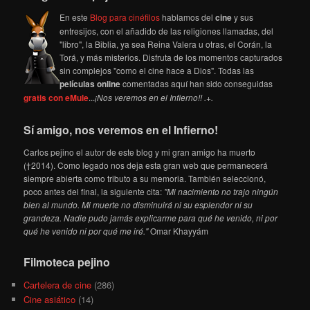
En este
Blog para cinéfilos
hablamos del
cine
y sus
entresijos, con el añadido de las religiones llamadas, del
"libro", la Biblia, ya sea Reina Valera u otras, el Corán, la
Torá, y más misterios. Disfruta de los momentos capturados
sin complejos "como el cine hace a Dios". Todas las
películas online
comentadas aquí han sido conseguidas
gratis con eMule
...
¡Nos veremos en el Infierno!! .+.
Sí amigo, nos veremos en el Infierno!
Carlos pejino el autor de este blog y mi gran amigo ha muerto
(†2014). Como legado nos deja esta gran web que permanecerá
siempre abierta como tributo a su memoria. También seleccionó,
poco antes del final, la siguiente cita:
"Mi nacimiento no trajo ningún
bien al mundo. Mi muerte no disminuirá ni su esplendor ni su
grandeza. Nadie pudo jamás explicarme para qué he venido, ni por
qué he venido ni por qué me iré."
Omar Khayyám
Filmoteca pejino
Cartelera de cine
(286)
Cine asiático
(14)