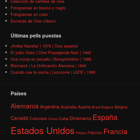
Colección de carteles de cine
Fotogramas en blanco y negro
Fotogramas en color
Escenas de Cine clásico
Últimas pelis puestas
¡Arriba Hazaña! | 1978 | Cine español
El judío Süss | Cine Propaganda Nazi | 1940
Una monja en pecado | Nunsploitation | 1986
Bismarck | La Unificación Alemana | 1940
Cuando cae la noche | Lezmovie | LGTB | 1995
Países
Alemania
Argentina
Australia
Austria
Bélgica
Brasil
Bulgaria
España
Canadá
Dinamarca
Colombia
Cuba
Corea
Estados Unidos
Francia
Filipinas
Etiopía