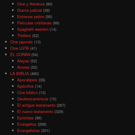
Cine y literatura
(80)
Drama judicial
(39)
Estrenos pejino
(95)
Películas cristianas
(99)
Spaghetti western
(14)
Thrillers
(52)
Cine japonés
(13)
Cine LGTB
(41)
EL CORÁN
(54)
Aleyas
(52)
Azoras
(52)
LA BIBLIA
(460)
Apocalipsis
(39)
Apócrifos
(14)
Cine bíblico
(13)
Deuterocanónicos
(15)
El antiguo testamento
(267)
El nuevo testamento
(329)
Epístolas
(96)
Evangelios
(268)
Evangelistas
(301)