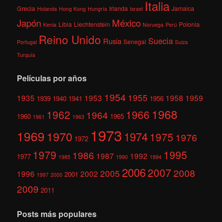
Italia
Grecia
Irlanda
Jamaica
Holanda
Hong Kong
Hungría
Israel
México
Japón
Libia
Liechtenstein
Polonia
Kenia
Noruega
Perú
Reino Unido
Suecia
Rusia
Senegal
Portugal
Suiza
Turquía
Películas por años
1954
1955
1935
1953
1958
1959
1939
1940
1941
1956
1968
1962
1966
1964
1960
1965
1961
1963
1973
1969
1970
1974
1975
1976
1972
1979
1995
1986
1987
1992
1977
1985
1990
1994
2006
2007
2008
2005
1996
2002
2001
1997
2000
2009
2011
Posts más populares