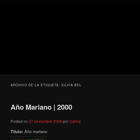
Ir
Ir
Secondary
Blog
al
al
menu
de
contenido
contenido
cine
Para todos los públicos
principal
secundario
pejino
Blog de cine pejino
ARCHIVO DE LA ETIQUETA:
SILVIA BEL
Año Mariano | 2000
Posted on
27 noviembre 2008
por
Carlos
Título:
Año mariano