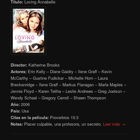
Título:
Loving Annabelle
Director:
Katherine Brooks
Actores:
Erin Kelly – Diane Gaidry – Ilene Graff – Kevin
McCarthy – Gustine Fudickar – Michelle Horn – Laura
Breckenridge – Ilene Graff – Markus Flanagan – Marla Maples –
Jennie Floyd – Karen Teliha – Leslie Andrews – Greg Joelson –
Wendy Schaal – Gregory Carroll – Shawn Thompson
Año:
2006
País:
Usa
Citas en la película:
Proverbios 15:3
Notas:
Placer culpable, una profesora, un secreto.
Leer más →