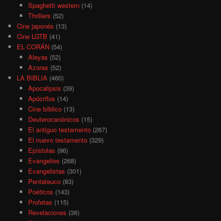
Spaghetti western
(14)
Thrillers
(52)
Cine japonés
(13)
Cine LGTB
(41)
EL CORÁN
(54)
Aleyas
(52)
Azoras
(52)
LA BIBLIA
(460)
Apocalipsis
(39)
Apócrifos
(14)
Cine bíblico
(13)
Deuterocanónicos
(15)
El antiguo testamento
(267)
El nuevo testamento
(329)
Epístolas
(96)
Evangelios
(268)
Evangelistas
(301)
Pentateuco
(83)
Poéticos
(143)
Profetas
(115)
Revelaciones
(36)