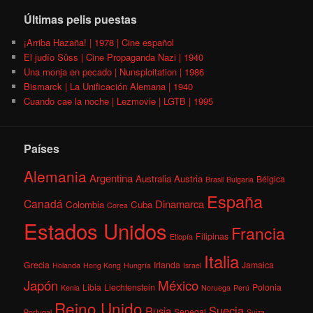
Últimas pelis puestas
¡Arriba Hazaña! | 1978 | Cine español
El judío Süss | Cine Propaganda Nazi | 1940
Una monja en pecado | Nunsploitation | 1986
Bismarck | La Unificación Alemana | 1940
Cuando cae la noche | Lezmovie | LGTB | 1995
Países
Alemania
Argentina
Australia
Austria
Bélgica
Brasil
Bulgaria
España
Canadá
Dinamarca
Colombia
Cuba
Corea
Estados Unidos
Francia
Filipinas
Etiopía
Italia
Grecia
Irlanda
Jamaica
Holanda
Hong Kong
Hungría
Israel
México
Japón
Libia
Liechtenstein
Polonia
Kenia
Noruega
Perú
Reino Unido
Suecia
Rusia
Senegal
Portugal
Suiza