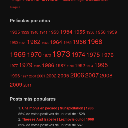
Turquía
Películas por años
1954
1955
1935
1953
1958
1959
1939
1940
1941
1956
1968
1962
1966
1964
1960
1965
1961
1963
1973
1969
1970
1974
1975
1976
1972
1979
1995
1986
1987
1992
1977
1985
1990
1994
2006
2007
2008
2005
1996
2002
2001
1997
2000
2009
2011
Posts más populares
Una monja en pecado | Nunsploitation | 1986
86
% de votos positivos de un total de
1528
Therese And Isabelle | Lezmovie culto | 1968
89
% de votos positivos de un total de
567