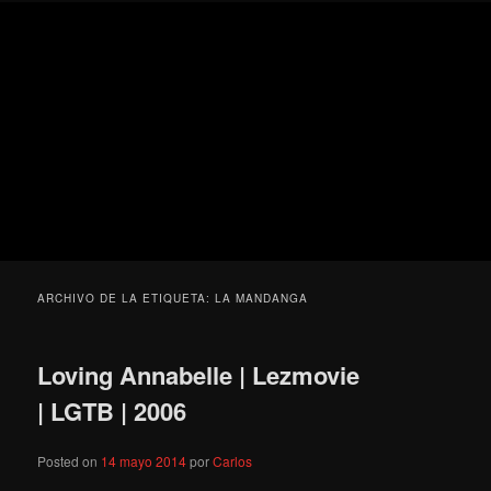
Ir
Ir
Secondary
Blog
al
al
menu
de
contenido
contenido
cine
Para todos los públicos
principal
secundario
pejino
Blog de cine pejino
ARCHIVO DE LA ETIQUETA:
LA MANDANGA
Loving Annabelle | Lezmovie
| LGTB | 2006
Posted on
14 mayo 2014
por
Carlos