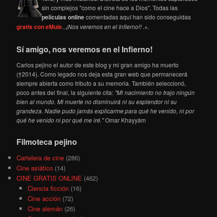
sin complejos "como el cine hace a Dios". Todas las
películas online
comentadas aquí han sido conseguidas
gratis con eMule
...
¡Nos veremos en el Infierno!! .+.
Sí amigo, nos veremos en el Infierno!
Carlos pejino el autor de este blog y mi gran amigo ha muerto
(†2014). Como legado nos deja esta gran web que permanecerá
siempre abierta como tributo a su memoria. También seleccionó,
poco antes del final, la siguiente cita:
"Mi nacimiento no trajo ningún
bien al mundo. Mi muerte no disminuirá ni su esplendor ni su
grandeza. Nadie pudo jamás explicarme para qué he venido, ni por
qué he venido ni por qué me iré."
Omar Khayyám
Filmoteca pejino
Cartelera de cine
(286)
Cine asiático
(14)
CINE GRATIS ONLINE
(462)
Ciencia ficción
(16)
Cine acción
(72)
Cine alemán
(26)