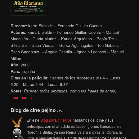
Director:
karra Elejalde – Fernando Guillén Cuervo
Actores:
karra Elejalde – Fernando Guillén Cuervo – Manuel
Manquiña – Gloria Muñoz – Karlos Arguiñano – Pepín Tre –
Silvia Bel – Juan Viadas – Gorka Aguinagalde – Ion Gabella –
Paco Sagarzazu – Angela Castilla – Ignacio Leonardi – Manuel
Millán
Año:
2000
País:
España
Citas en la película:
Hechos de los Apóstoles 9:1-4 – Lucas
6:20 – Mateo 5:44 – Lucas 6:37
Notas:
Parecen todos drogados, como los frailes de antes,
Leer más →
Blog de cine pejino .+.
En este
Blog para cinéfilos
hablamos del
cine
y sus
entresijos, con el añadido de las religiones llamadas, del
"libro", la Biblia, ya sea Reina Valera u otras, el Corán, la
Torá, y más misterios. Disfruta de los momentos capturados