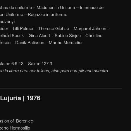
chas de uniforme – Mädchen in Uniform – Internado de
s en Uniforme – Ragazze in uniforme
adványi
er – Lilli Palmer – Therese Giehse – Margaret Jahnen –
lheid Seeck – Gina Albert – Sabine Sinjen – Christine
isson – Danik Patisson – Marthe Mercadier
ateo 6:9-13 – Salmo 127:3
 la tierra para ser felices, sino para cumplir con nuestro
Lujuria | 1976
ssion of Berenice
rto Hermosillo