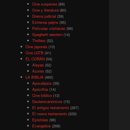
Cine suspense
(89)
Cine y literatura
(80)
Drama judicial
(39)
Estrenos pejino
(95)
Películas cristianas
(99)
Spaghetti western
(14)
Thrillers
(52)
Cine japonés
(13)
Cine LGTB
(41)
EL CORÁN
(54)
Aleyas
(52)
Azoras
(52)
LA BIBLIA
(460)
Apocalipsis
(39)
Apócrifos
(14)
Cine bíblico
(13)
Deuterocanónicos
(15)
El antiguo testamento
(267)
El nuevo testamento
(329)
Epístolas
(96)
Evangelios
(268)