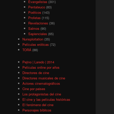
Evangelistas
(301)
Pentateuco
(83)
Poéticos
(143)
Profetas
(115)
Revelaciones
(36)
Salmos
(90)
Sapienciales
(65)
Nunsploitation
(35)
Películas eróticas
(72)
TORÁ
(88)
Pejino | Laredo | 2014
Películas online por años
Directores de cine
Directores musicales de cine
Actores cinematográficos
Cine por paises
Los protagonistas del cine
El cine y las películas históricas
El fenómeno del cine
Personajes bíblicos