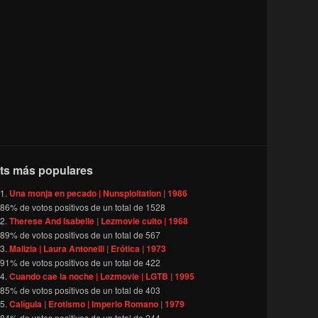
ts más populares
Una monja en pecado | Nunsploitation | 1986
86
% de votos positivos de un total de
1528
Therese And Isabelle | Lezmovie culto | 1968
89
% de votos positivos de un total de
567
Malizia | Laura Antonelli | Erótica | 1973
91
% de votos positivos de un total de
422
Cuando cae la noche | Lezmovie | LGTB | 1995
85
% de votos positivos de un total de
403
Calígula | Erotismo | Imperio Romano | 1979
84
% de votos positivos de un total de
244