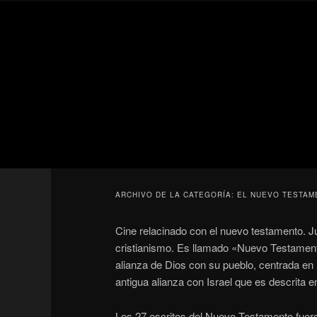
Ir
Ir
Secondary
al
al
menu
contenido
contenido
Para todos los públicos
principal
secundario
Blog de cine 
ARCHIVO DE LA CATEGORÍA:
EL NUEVO TESTAM
Cine relacinado con el nuevo testamento. Ju
cristianismo. Es llamado «Nuevo Testament
alianza de Dios con su pueblo, centrada en l
antigua alianza con Israel que es descrita 
Los 27 escritos del Nuevo Testamento fuero