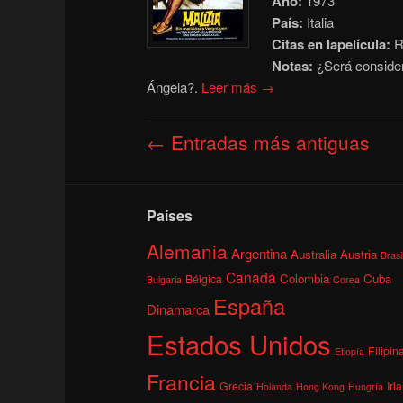
Año:
1973
País:
Italia
Citas en lapelícula:
R
Notas:
¿Será consider
Ángela?.
Leer más →
Navegación
←
Entradas más antiguas
de
entradas
Países
Alemania
Argentina
Australia
Austria
Brasi
Canadá
Colombia
Cuba
Bélgica
Bulgaria
Corea
España
Dinamarca
Estados Unidos
Filipin
Etiopía
Francia
Grecia
Irl
Holanda
Hong Kong
Hungría