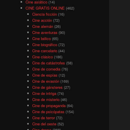
Cine asiático
(14)
CINE GRATIS ONLINE
(462)
Ciencia ficción
(16)
Cine acción
(72)
Cine alemán
(26)
Cine aventuras
(90)
Cine bélico
(65)
Cine biográfico
(72)
Cine carcelario
(44)
Cine clásico
(186)
Cine de catástrofes
(58)
Cine de comedia
(76)
Cine de espías
(12)
Cine de evasión
(169)
Cine de gánsteres
(27)
Cine de intriga
(74)
Cine de misterio
(46)
Cine de propaganda
(64)
Cine de psicópatas
(154)
Cine de terror
(72)
Cine del oeste
(52)
Cine drama
(368)