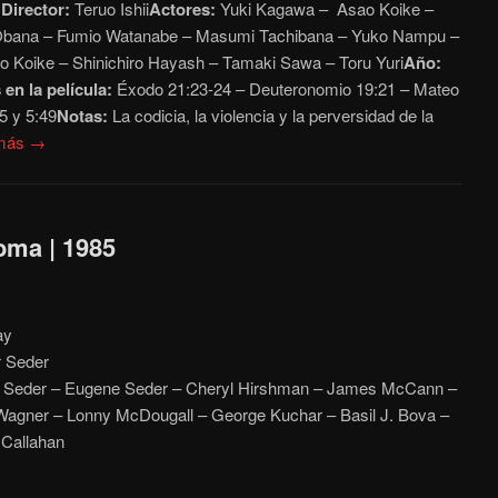
史
Director:
Teruo Ishii
Actores:
Yuki Kagawa – Asao Koike –
 Obana – Fumio Watanabe – Masumi Tachibana – Yuko Nampu –
 Koike – Shinichiro Hayash – Tamaki Sawa – Toru Yuri
Año:
 en la película:
Éxodo 21:23-24 – Deuteronomio 19:21 – Mateo
5 y 5:49
Notas:
La codicia, la violencia y la perversidad de la
 más →
oma | 1985
ay
r Seder
r Seder – Eugene Seder – Cheryl Hirshman – James McCann –
Wagner – Lonny McDougall – George Kuchar – Basil J. Bova –
 Callahan