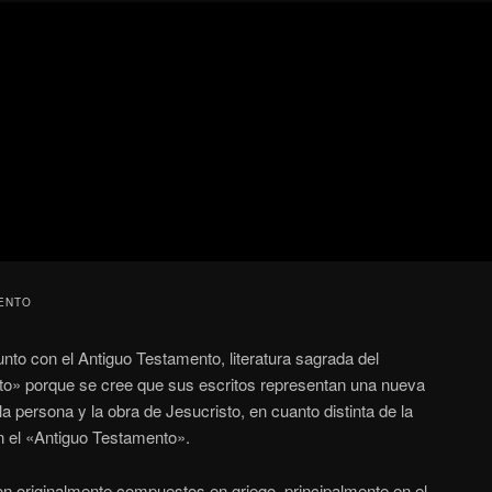
Blog
de
cine
pejino
pejino
ENTO
nto con el Antiguo Testamento, literatura sagrada del
o» porque se cree que sus escritos representan una nueva
a persona y la obra de Jesucristo, en cuanto distinta de la
en el «Antiguo Testamento».
n originalmente compuestos en griego, principalmente en el