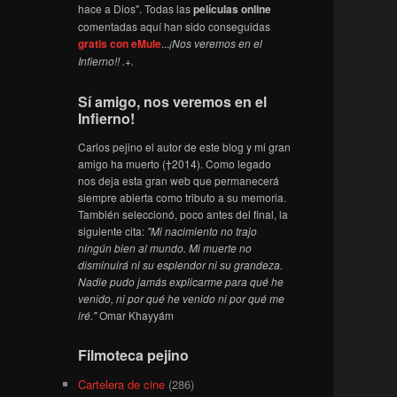
hace a Dios". Todas las
películas online
comentadas aquí han sido conseguidas
gratis con eMule
...
¡Nos veremos en el
Infierno!! .+.
Sí amigo, nos veremos en el
Infierno!
Carlos pejino el autor de este blog y mi gran
amigo ha muerto (†2014). Como legado
nos deja esta gran web que permanecerá
siempre abierta como tributo a su memoria.
También seleccionó, poco antes del final, la
siguiente cita:
"Mi nacimiento no trajo
ningún bien al mundo. Mi muerte no
disminuirá ni su esplendor ni su grandeza.
Nadie pudo jamás explicarme para qué he
venido, ni por qué he venido ni por qué me
iré."
Omar Khayyám
Filmoteca pejino
Cartelera de cine
(286)