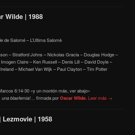
r Wilde | 1988
ile de Salomé – L’Ultima Salomè
on – Stratford Johns – Nickolas Gracia – Douglas Hodge –
 Imogen Claire – Ken Russell – Denis Lill – David Doyle –
Ireland – Michael Van Wijk – Paul Clayton – Tim Potter
arcos 6:14-30 «y un montón más, ver abajo»
, una blasfemia!…
firmada por
Oscar Wilde
.
Leer más →
| Lezmovie | 1958