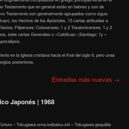
tiguo Testamento que en general están en hebreo y son de
uevo Testamento son generalmente agrupados como sigue:
uan), los Hechos de los Apóstoles, 13 cartas atribuidas a
fesios; Filipenses; Colosenses; 1 y 2 Tesalonicenses; 1 y 2
reos, siete cartas Generales o «Católicas» (Santiago; 1y »
Apocalipsis.
to en la Iglesia cristiana hacia el final del siglo II, pero unas
siglos posteriores.
Entradas más nuevas
→
ótico Japonés | 1968
f Torture – Tokugawa onna keibatsu-shi – Tokugawa gequälte