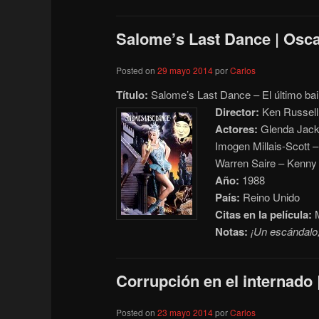
Salome’s Last Dance | Osca
Posted on
29 mayo 2014
por
Carlos
Título:
Salome’s Last Dance – El último ba
Director:
Ken Russell
Actores:
Glenda Jacks
Imogen Millais-Scott –
Warren Saire – Kenny 
Año:
1988
País:
Reino Unido
Citas en la película:
M
Notas:
¡Un escándalo
Corrupción en el internado 
Posted on
23 mayo 2014
por
Carlos