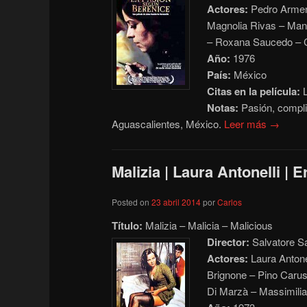
Actores:
Pedro Armend
Magnolia Rivas – Man
– Roxana Saucedo – C
Año:
1976
País:
México
Citas en la película:
L
Notas:
Pasión, compli
Aguascalientes, México.
Leer más →
Malizia | Laura Antonelli | E
Posted on
23 abril 2014
por
Carlos
Título:
Malizia – Malicia – Malicious
Director:
Salvatore S
Actores:
Laura Antone
Brignone – Pino Carus
Di Marzà – Massimilia