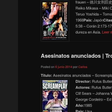
frauen – 徳川女刑罰
Reiko Mikasa – Miki
Teruo Yoshida – Tomoo
1968
País:
Japón
Citas
5:38 – Corán 2:173-17
dureza en Asia.
Leer
Asesinatos anunciados | Tr
Posted on
6 junio 2014
por
Carlos
Título:
Asesinatos anunciados – Screampl
Director:
Rufus Butle
Actores:
Rufus Butle
Clif Sears – Johanna 
George Cordeiro – Ed
Año:
1985
País:
Usa