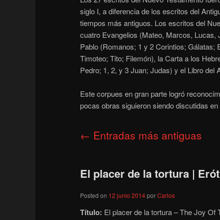
siglo I, a diferencia de los escritos del An
tiempos más antiguos. Los escritos del N
cuatro Evangelios (Mateo, Marcos, Lucas, J
Pablo (Romanos; 1 y 2 Corintios; Gálatas; E
Timoteo; Tito; Filemón), la Carta a los Heb
Pedro; 1, 2, y 3 Juan; Judas) y el Libro del 
Este corpues en gran parte logró reconocimien
pocas obras siguieron siendo discutidas en 
Navegación
←
Entradas más antiguas
de
entradas
El placer de la tortura | Er
Posted on
12 junio 2014
por
Carlos
Título:
El placer de la tortura – The Joy O