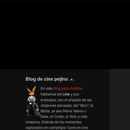
Blog de cine pejino .+.
En este
Blog para cinéfilos
hablamos del
cine
y sus
entresijos, con el añadido de las
religiones llamadas, del "libro", la
Biblia, ya sea Reina Valera u
otras, el Corán, la Torá, y más
misterios. Disfruta de los momentos
capturados sin complejos "como el cine