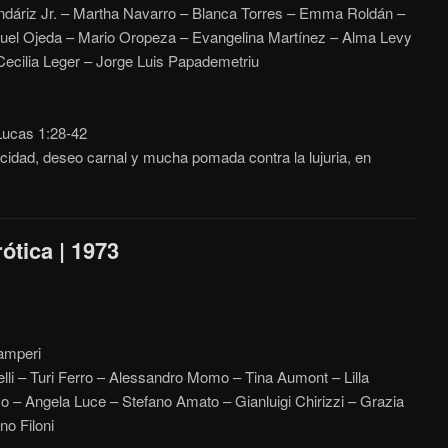
áriz Jr. – Martha Navarro – Blanca Torres – Emma Roldán –
uel Ojeda – Mario Oropeza – Evangelina Martínez – Alma Levy
ecilia Leger – Jorge Luis Papademetriu
ucas 1:28-42
cidad, deseo carnal y mucha pomada contra la lujuria, en
rótica | 1973
amperi
lli – Turi Ferro – Alessandro Momo – Tina Aumont – Lilla
o – Angela Luce – Stefano Amato – Gianluigi Chirizzi – Grazia
no Filoni