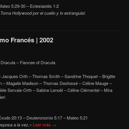
ateo 5:29-30 – Eclesiastés 1:2
ma Hollywood por el cuello y lo estrangula!.
smo Francés | 2002
 Dracula – Fiancee of Dracula
 – Jacques Orth – Thomas Smith – Sandrine Thoquet – Brigitte
ron – Magalie Madison – Thomas Desfossé – Céline Mauge –
èle Servais-Orth – Sabine Lenoël – Céline Clémentel – Mira
eri
xodo 20:13 – Deuteronomio 5:17 – Mateo 5:21
sposa a la vez.»
Leer más →