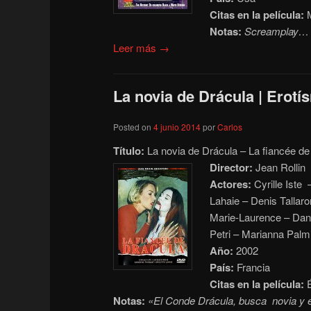
Citas en la película:
M
Notas:
Screamplay… To
Leer más →
La novia de Drácula | Erotí
Posted on
4 junio 2014
por
Carlos
Título:
La novia de Drácula – La fiancée de
Director:
Jean Rollin
Actores:
Cyrille Iste
Lahaie – Denis Talla
Marie-Laurence – Dani
Petri – Marianna Palmi
Año:
2002
País:
Francia
Citas en la película:
É
Notas:
«El Conde Drácula, busca novia y e