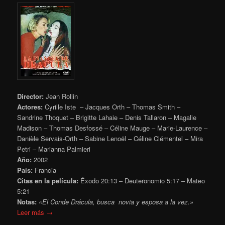
Director:
Jean Rollin
Actores:
Cyrille Iste – Jacques Orth – Thomas Smith –
Sandrine Thoquet – Brigitte Lahaie – Denis Tallaron – Magalie
Madison – Thomas Desfossé – Céline Mauge – Marie-Laurence –
Danièle Servais-Orth – Sabine Lenoël – Céline Clémentel – Mira
Petri – Marianna Palmieri
Año:
2002
País:
Francia
Citas en la película:
Éxodo 20:13 – Deuteronomio 5:17 – Mateo
5:21
Notas:
«El Conde Drácula, busca novia y esposa a la vez.»
Leer más →