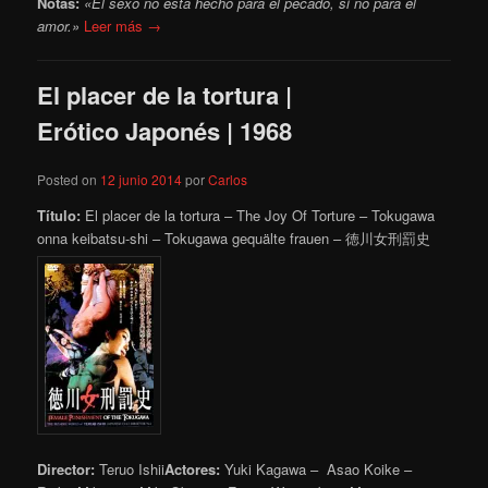
Notas:
«El sexo no esta hecho para el pecado, si no para el
amor.»
Leer más →
El placer de la tortura |
Erótico Japonés | 1968
Posted on
12 junio 2014
por
Carlos
Título:
El placer de la tortura – The Joy Of Torture – Tokugawa
onna keibatsu-shi – Tokugawa gequälte frauen – 徳川女刑罰史
Director:
Teruo Ishii
Actores:
Yuki Kagawa – Asao Koike –