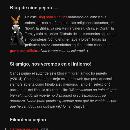
Blog de cine pejino .+.
En este
Blog para cinéfilos
hablamos del
cine
y sus
entresijos, con el añadido de las religiones llamadas, del
"libro", la Biblia, ya sea Reina Valera u otras, el Corán, la
Torá, y más misterios. Disfruta de los momentos capturados
sin complejos "como el cine hace a Dios". Todas las
películas online
comentadas aquí han sido conseguidas
gratis con eMule
...
¡Nos veremos en el Infierno!! .+.
Sí amigo, nos veremos en el Infierno!
Carlos pejino el autor de este blog y mi gran amigo ha muerto
(†2014). Como legado nos deja esta gran web que permanecerá
siempre abierta como tributo a su memoria. También seleccionó,
poco antes del final, la siguiente cita:
"Mi nacimiento no trajo ningún
bien al mundo. Mi muerte no disminuirá ni su esplendor ni su
grandeza. Nadie pudo jamás explicarme para qué he venido, ni por
qué he venido ni por qué me iré."
Omar Khayyám
Filmoteca pejino
Cartelera de cine
(286)