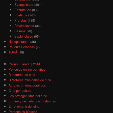
Evangelistas
(301)
Pentateuco
(83)
Poéticos
(143)
Profetas
(115)
Revelaciones
(36)
Salmos
(90)
Sapienciales
(65)
Nunsploitation
(35)
Películas eróticas
(72)
TORÁ
(88)
Pejino | Laredo | 2014
Películas online por años
Directores de cine
Directores musicales de cine
Actores cinematográficos
Cine por paises
Los protagonistas del cine
El cine y las películas históricas
El fenómeno del cine
Personajes bíblicos