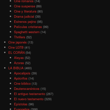
Cine romanos
(14)
Cine suspense
(89)
Cine y literatura
(80)
Drama judicial
(39)
Estrenos pejino
(95)
Películas cristianas
(99)
Spaghetti western
(14)
Thrillers
(52)
Cine japonés
(13)
Cine LGTB
(41)
EL CORÁN
(54)
Aleyas
(52)
Azoras
(52)
LA BIBLIA
(460)
Apocalipsis
(39)
Apócrifos
(14)
Cine bíblico
(13)
Deuterocanónicos
(15)
El antiguo testamento
(267)
El nuevo testamento
(329)
Epístolas
(96)
Evangelios
(268)