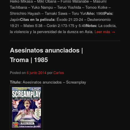
Reiko Mikasa – Miki Obana – Fumio Watanabe – Masumi
Tachibana – Yuko Nampu – Teruo Yoshida – Tomoo Koike –
Shinichiro Hayash – Tamaki Sawa – Toru Yuri
Año:
1968
País:
Japón
Citas en la película:
Éxodo 21:23-24 – Deuteronomio
19:21 – Mateo 5:38 – Corán 2:173-175 y 5:49
Notas:
La codicia,
la violencia y la perversidad de la dureza en Asia.
Leer más →
Asesinatos anunciados |
Troma | 1985
Posted on
6 junio 2014
por
Carlos
Título:
Asesinatos anunciados – Screamplay