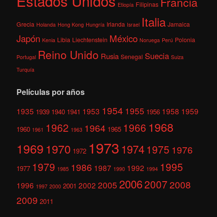
Estados Unidos
Francia
Filipinas
Etiopía
Italia
Grecia
Irlanda
Jamaica
Holanda
Hong Kong
Hungría
Israel
México
Japón
Libia
Liechtenstein
Polonia
Kenia
Noruega
Perú
Reino Unido
Suecia
Rusia
Senegal
Portugal
Suiza
Turquía
Películas por años
1954
1955
1935
1953
1958
1959
1939
1940
1941
1956
1968
1962
1966
1964
1960
1965
1961
1963
1973
1969
1970
1974
1975
1976
1972
1979
1995
1986
1987
1992
1977
1985
1990
1994
2006
2007
2008
2005
1996
2002
2001
1997
2000
2009
2011