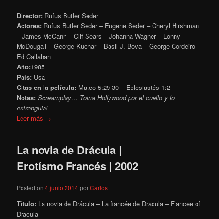
Director:
Rufus Butler Seder
Actores:
Rufus Butler Seder – Eugene Seder – Cheryl Hirshman
– James McCann – Clif Sears – Johanna Wagner – Lonny
McDougall – George Kuchar – Basil J. Bova – George Cordeiro –
Ed Callahan
Año:
1985
País:
Usa
Citas en la película:
Mateo 5:29-30 – Eclesiastés 1:2
Notas:
Screamplay… Toma Hollywood por el cuello y lo
estrangula!.
Leer más →
La novia de Drácula |
Erotísmo Francés | 2002
Posted on
4 junio 2014
por
Carlos
Título:
La novia de Drácula – La fiancée de Dracula – Fiancee of
Dracula