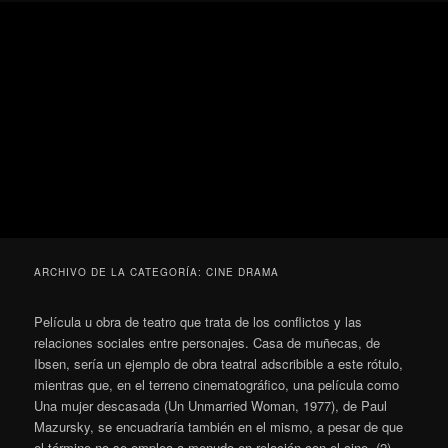
Ir
Ir
Secondary
Blog
al
al
menu
de
contenido
contenido
cine
Para todos los públicos
principal
secundario
pejino
Blog de cine pejino
ARCHIVO DE LA CATEGORÍA:
CINE DRAMA
Película u obra de teatro que trata de los conflictos y las
relaciones sociales entre personajes. Casa de muñecas, de
Ibsen, sería un ejemplo de obra teatral adscribible a este rótulo,
mientras que, en el terreno cinematográfico, una película como
Una mujer descasada (Un Unmarried Woman, 1977), de Paul
Mazursky, se encuadraría también en el mismo, a pesar de que
el término no se emplea a menudo en relación con el cine. (2)