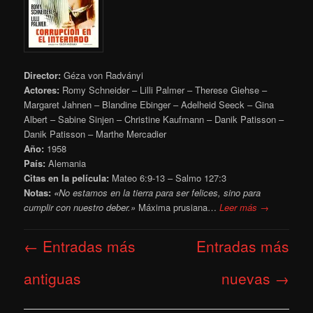
Director:
Géza von Radványi
Actores:
Romy Schneider – Lilli Palmer – Therese Giehse –
Margaret Jahnen – Blandine Ebinger – Adelheid Seeck – Gina
Albert – Sabine Sinjen – Christine Kaufmann – Danik Patisson –
Danik Patisson – Marthe Mercadier
Año:
1958
País:
Alemania
Citas en la película:
Mateo 6:9-13 – Salmo 127:3
Notas:
«
No estamos en la tierra para ser felices, sino para
cumplir con nuestro deber.»
Máxima prusiana…
Leer más →
Navegación
←
Entradas más
Entradas más
de
entradas
antiguas
nuevas
→