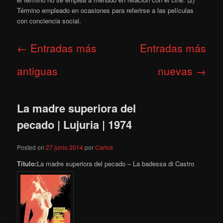
Término empleado en ocasiones para referirse a las películas
con conciencia social.
Navegación
←
Entradas más
Entradas más
de
entradas
antiguas
nuevas
→
La madre superiora del
pecado | Lujuria | 1974
Posted on
27 junio 2014
por
Carlos
Título:
La madre superiora del pecado – La badessa di Castro