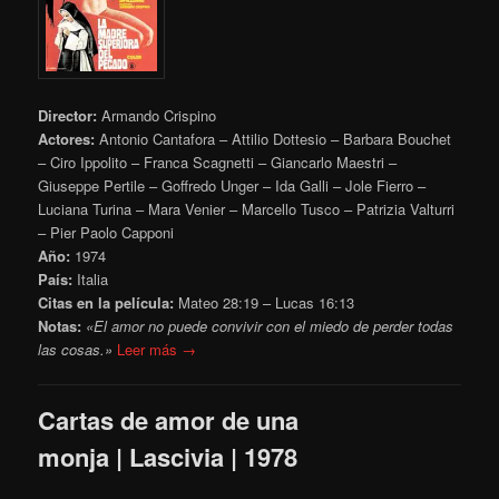
Director:
Armando Crispino
Actores:
Antonio Cantafora – Attilio Dottesio – Barbara Bouchet
– Ciro Ippolito – Franca Scagnetti – Giancarlo Maestri –
Giuseppe Pertile – Goffredo Unger – Ida Galli – Jole Fierro –
Luciana Turina – Mara Venier – Marcello Tusco – Patrizia Valturri
– Pier Paolo Capponi
Año:
1974
País:
Italia
Citas en la película:
Mateo 28:19 – Lucas 16:13
Notas:
«El amor no puede convivir con el miedo de perder todas
las cosas.»
Leer más →
Cartas de amor de una
monja | Lascivia | 1978