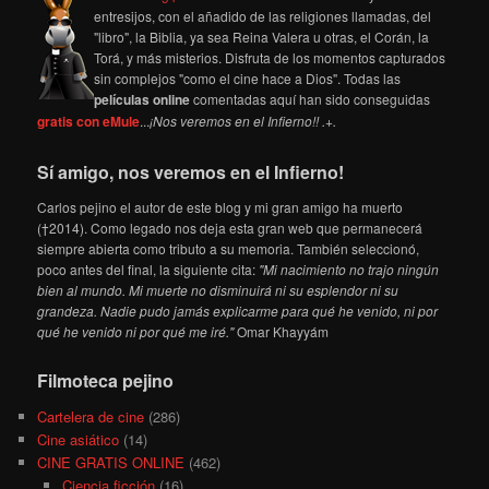
entresijos, con el añadido de las religiones llamadas, del
"libro", la Biblia, ya sea Reina Valera u otras, el Corán, la
Torá, y más misterios. Disfruta de los momentos capturados
sin complejos "como el cine hace a Dios". Todas las
películas online
comentadas aquí han sido conseguidas
gratis con eMule
...
¡Nos veremos en el Infierno!! .+.
Sí amigo, nos veremos en el Infierno!
Carlos pejino el autor de este blog y mi gran amigo ha muerto
(†2014). Como legado nos deja esta gran web que permanecerá
siempre abierta como tributo a su memoria. También seleccionó,
poco antes del final, la siguiente cita:
"Mi nacimiento no trajo ningún
bien al mundo. Mi muerte no disminuirá ni su esplendor ni su
grandeza. Nadie pudo jamás explicarme para qué he venido, ni por
qué he venido ni por qué me iré."
Omar Khayyám
Filmoteca pejino
Cartelera de cine
(286)
Cine asiático
(14)
CINE GRATIS ONLINE
(462)
Ciencia ficción
(16)