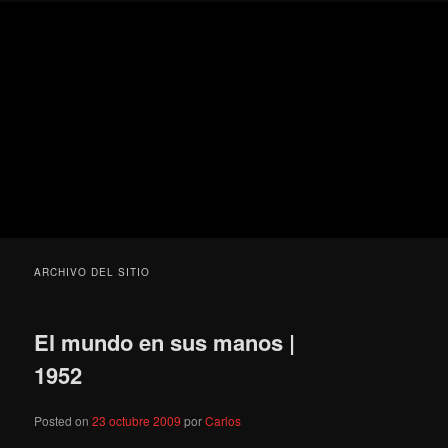
Ir
Ir
Secondary
Blog
al
al
menu
de
contenido
contenido
cine
Para todos los públicos
principal
secundario
pejino
Blog de cine pejino
ARCHIVO DEL SITIO
El mundo en sus manos |
1952
Posted on
23 octubre 2009
por
Carlos