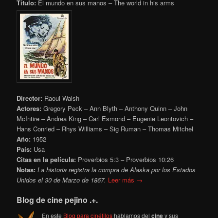
Título:
El mundo en sus manos – The world in his arms
Director:
Raoul Walsh
Actores:
Gregory Peck – Ann Blyth – Anthony Quinn – John
McIntire – Andrea King – Carl Esmond – Eugenie Leontovich –
Hans Conried – Rhys Williams – Sig Ruman – Thomas Mitchel
Año:
1952
País:
Usa
Citas en la película:
Proverbios 5:3 – Proverbios 10:26
Notas:
La historia registra la compra de Alaska por los Estados
Unidos el 30 de Marzo de 1867.
Leer más →
Blog de cine pejino .+.
En este
Blog para cinéfilos
hablamos del
cine
y sus