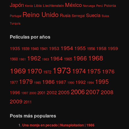
México
Japón
Libia
Liechtenstein
Polonia
Kenia
Noruega
Perú
Reino Unido
Suecia
Rusia
Senegal
Portugal
Suiza
Turquía
Películas por años
1954
1955
1935
1953
1958
1959
1939
1940
1941
1956
1968
1962
1966
1964
1960
1965
1961
1963
1973
1969
1970
1974
1975
1976
1972
1979
1995
1986
1987
1992
1977
1985
1990
1994
2006
2007
2008
2005
1996
2002
2001
1997
2000
2009
2011
Posts más populares
Una monja en pecado | Nunsploitation | 1986