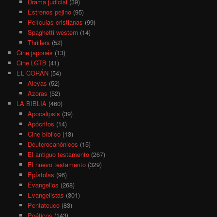
Drama judicial
(39)
Estrenos pejino
(95)
Películas cristianas
(99)
Spaghetti western
(14)
Thrillers
(52)
Cine japonés
(13)
Cine LGTB
(41)
EL CORÁN
(54)
Aleyas
(52)
Azoras
(52)
LA BIBLIA
(460)
Apocalipsis
(39)
Apócrifos
(14)
Cine bíblico
(13)
Deuterocanónicos
(15)
El antiguo testamento
(267)
El nuevo testamento
(329)
Epístolas
(96)
Evangelios
(268)
Evangelistas
(301)
Pentateuco
(83)
Poéticos
(143)