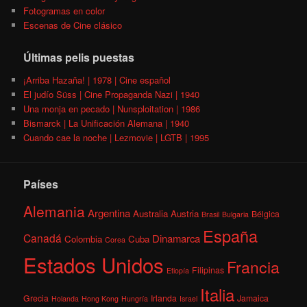
Fotogramas en color
Escenas de Cine clásico
Últimas pelis puestas
¡Arriba Hazaña! | 1978 | Cine español
El judío Süss | Cine Propaganda Nazi | 1940
Una monja en pecado | Nunsploitation | 1986
Bismarck | La Unificación Alemana | 1940
Cuando cae la noche | Lezmovie | LGTB | 1995
Países
Alemania
Argentina
Australia
Austria
Bélgica
Brasil
Bulgaria
España
Canadá
Dinamarca
Colombia
Cuba
Corea
Estados Unidos
Francia
Filipinas
Etiopía
Italia
Grecia
Irlanda
Jamaica
Holanda
Hong Kong
Hungría
Israel