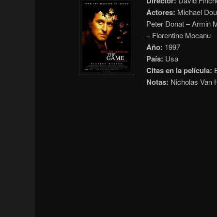
Director:
David Finch
Actores:
Michael Dou
Peter Donat – Armin Mu
– Florentine Mocanu
Año:
1997
País:
Usa
Citas en la película:
E
Notas:
Nicholas Van H