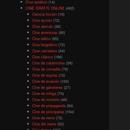
Cine asiático
(14)
CINE GRATIS ONLINE
(462)
Ciencia ficción
(16)
Cine acción
(72)
Cine alemán
(26)
Cine aventuras
(90)
Cine bélico
(65)
Cine biográfico
(72)
Cine carcelario
(44)
Cine clásico
(186)
Cine de catástrofes
(58)
Cine de comedia
(76)
Cine de espías
(12)
Cine de evasión
(169)
Cine de gánsteres
(27)
Cine de intriga
(74)
Cine de misterio
(46)
Cine de propaganda
(64)
Cine de psicópatas
(154)
Cine de terror
(72)
Cine del oeste
(52)
Cine drama
(368)