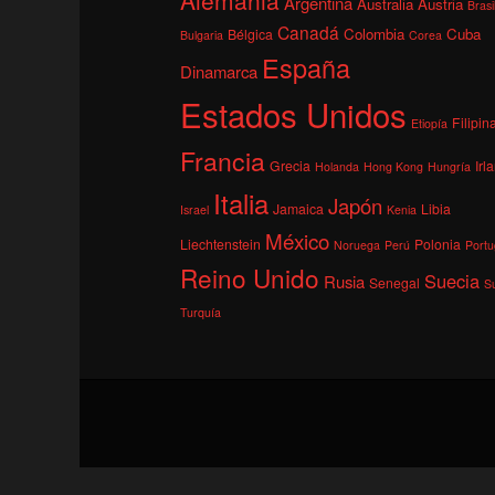
Argentina
Australia
Austria
Brasi
Canadá
Colombia
Cuba
Bélgica
Bulgaria
Corea
España
Dinamarca
Estados Unidos
Filipin
Etiopía
Francia
Grecia
Irl
Holanda
Hong Kong
Hungría
Italia
Japón
Jamaica
Libia
Israel
Kenia
México
Liechtenstein
Polonia
Noruega
Perú
Portu
Reino Unido
Suecia
Rusia
Senegal
S
Turquía