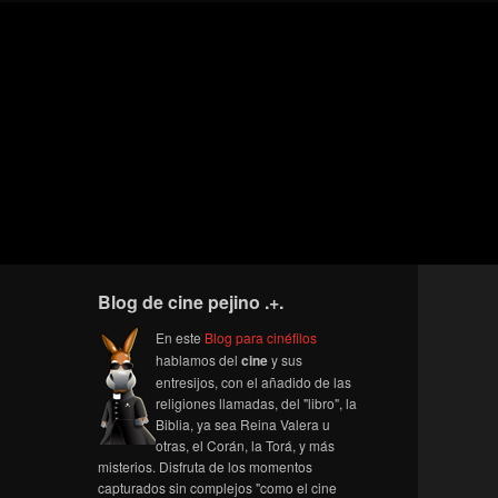
Blog de cine pejino .+.
En este
Blog para cinéfilos
hablamos del
cine
y sus
entresijos, con el añadido de las
religiones llamadas, del "libro", la
Biblia, ya sea Reina Valera u
otras, el Corán, la Torá, y más
misterios. Disfruta de los momentos
capturados sin complejos "como el cine