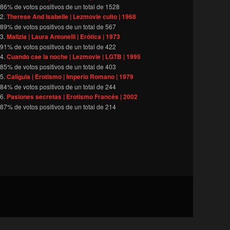
86
% de votos positivos de un total de
1528
Therese And Isabelle | Lezmovie culto | 1968
89
% de votos positivos de un total de
567
Malizia | Laura Antonelli | Erótica | 1973
91
% de votos positivos de un total de
422
Cuando cae la noche | Lezmovie | LGTB | 1995
85
% de votos positivos de un total de
403
Calígula | Erotismo | Imperio Romano | 1979
84
% de votos positivos de un total de
244
Pasiones secretas | Erotismo Francés | 2002
87
% de votos positivos de un total de
214