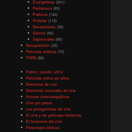
Evangelistas
(301)
Pentateuco
(83)
Poéticos
(143)
Profetas
(115)
Revelaciones
(36)
Salmos
(90)
Sapienciales
(65)
Nunsploitation
(35)
Películas eróticas
(72)
TORÁ
(88)
Pejino | Laredo | 2014
Películas online por años
Directores de cine
Directores musicales de cine
Actores cinematográficos
Cine por paises
Los protagonistas del cine
El cine y las películas históricas
El fenómeno del cine
Personajes bíblicos