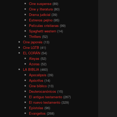
Cine suspense
(89)
Cine y literatura
(80)
Drama judicial
(39)
Estrenos pejino
(95)
Películas cristianas
(99)
Spaghetti western
(14)
Thrillers
(52)
Cine japonés
(13)
Cine LGTB
(41)
EL CORÁN
(54)
Aleyas
(52)
Azoras
(52)
LA BIBLIA
(460)
Apocalipsis
(39)
Apócrifos
(14)
Cine bíblico
(13)
Deuterocanónicos
(15)
El antiguo testamento
(267)
El nuevo testamento
(329)
Epístolas
(96)
Evangelios
(268)