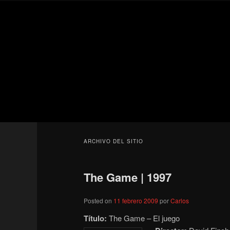
Ir
Ir
Secondary
al
al
menu
contenido
contenido
Para todos los públicos
principal
secundario
Blog de cine 
ARCHIVO DEL SITIO
The Game | 1997
Posted on
11 febrero 2009
por
Carlos
Título:
The Game – El juego