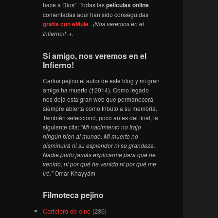
hace a Dios". Todas las
películas online
comentadas aquí han sido conseguidas
gratis con eMule
...
¡Nos veremos en el
Infierno!! .+.
Sí amigo, nos veremos en el
Infierno!
Carlos pejino el autor de este blog y mi gran
amigo ha muerto (†2014). Como legado
nos deja esta gran web que permanecerá
siempre abierta como tributo a su memoria.
También seleccionó, poco antes del final, la
siguiente cita:
"Mi nacimiento no trajo
ningún bien al mundo. Mi muerte no
disminuirá ni su esplendor ni su grandeza.
Nadie pudo jamás explicarme para qué he
venido, ni por qué he venido ni por qué me
iré."
Omar Khayyám
Filmoteca pejino
Cartelera de cine
(286)