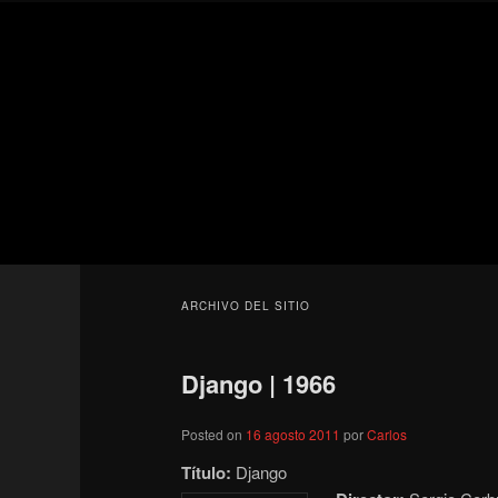
Ir
Ir
Secondary
al
al
menu
contenido
contenido
Para todos los públicos
principal
secundario
Blog de cine 
ARCHIVO DEL SITIO
Django | 1966
Posted on
16 agosto 2011
por
Carlos
Título:
Django