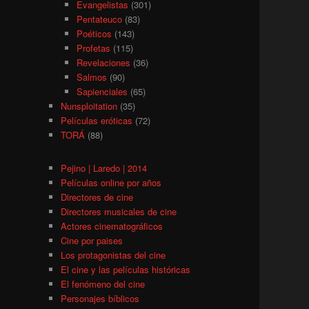
Evangelistas
(301)
Pentateuco
(83)
Poéticos
(143)
Profetas
(115)
Revelaciones
(36)
Salmos
(90)
Sapienciales
(65)
Nunsploitation
(35)
Películas eróticas
(72)
TORÁ
(88)
Pejino | Laredo | 2014
Películas online por años
Directores de cine
Directores musicales de cine
Actores cinematográficos
Cine por paises
Los protagonistas del cine
El cine y las películas históricas
El fenómeno del cine
Personajes bíblicos