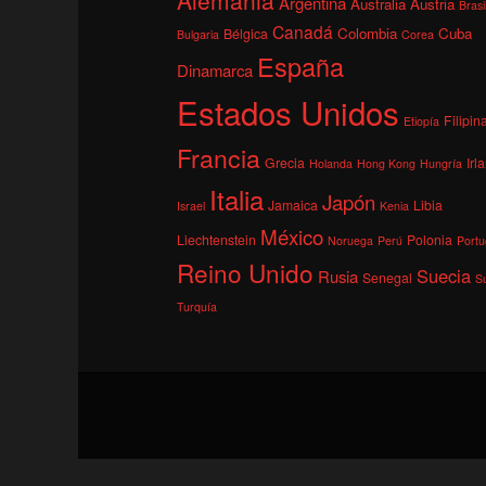
Argentina
Australia
Austria
Brasi
Canadá
Colombia
Cuba
Bélgica
Bulgaria
Corea
España
Dinamarca
Estados Unidos
Filipin
Etiopía
Francia
Grecia
Irl
Holanda
Hong Kong
Hungría
Italia
Japón
Jamaica
Libia
Israel
Kenia
México
Liechtenstein
Polonia
Noruega
Perú
Portu
Reino Unido
Suecia
Rusia
Senegal
S
Turquía