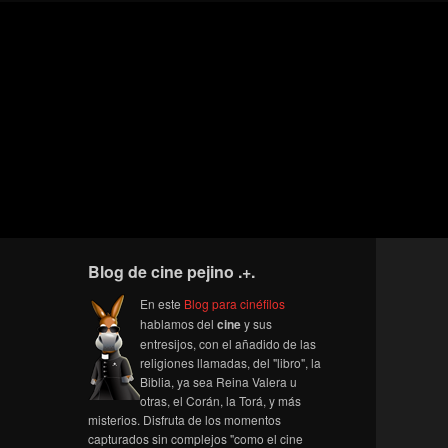
Blog de cine pejino .+.
En este
Blog para cinéfilos
hablamos del
cine
y sus
entresijos, con el añadido de las
religiones llamadas, del "libro", la
Biblia, ya sea Reina Valera u
otras, el Corán, la Torá, y más
misterios. Disfruta de los momentos
capturados sin complejos "como el cine