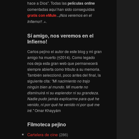
hace a Dios". Todas las
películas online
comentadas aquí han sido conseguidas
gratis con eMule
...
¡Nos veremos en el
Infierno!! .+.
Sí amigo, nos veremos en el
Infierno!
Carlos pejino el autor de este blog y mi gran
amigo ha muerto (†2014). Como legado
nos deja esta gran web que permanecerá
siempre abierta como tributo a su memoria.
También seleccionó, poco antes del final, la
siguiente cita:
"Mi nacimiento no trajo
ningún bien al mundo. Mi muerte no
disminuirá ni su esplendor ni su grandeza.
Nadie pudo jamás explicarme para qué he
venido, ni por qué he venido ni por qué me
iré."
Omar Khayyám
Filmoteca pejino
Cartelera de cine
(286)