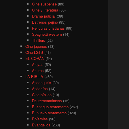
Cine suspense
(89)
Cine y literatura
(80)
Drama judicial
(39)
Estrenos pejino
(95)
Películas cristianas
(99)
Spaghetti western
(14)
Thrillers
(52)
Cine japonés
(13)
Cine LGTB
(41)
EL CORÁN
(54)
Aleyas
(52)
Azoras
(52)
LA BIBLIA
(460)
Apocalipsis
(39)
Apócrifos
(14)
Cine bíblico
(13)
Deuterocanónicos
(15)
El antiguo testamento
(267)
El nuevo testamento
(329)
Epístolas
(96)
Evangelios
(268)