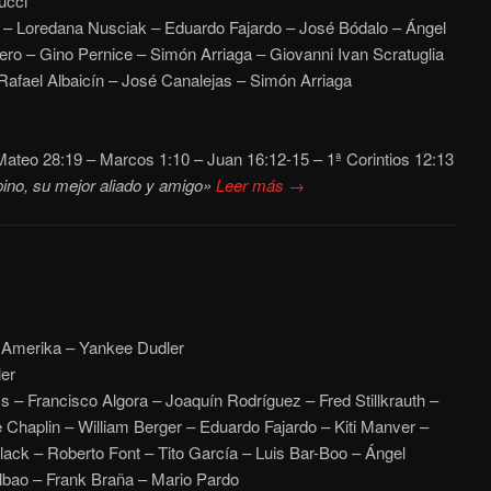
ucci
– Loredana Nusciak – Eduardo Fajardo – José Bódalo – Ángel
ero – Gino Pernice – Simón Arriaga – Giovanni Ivan Scratuglia
afael Albaicín – José Canalejas – Simón Arriaga
ateo 28:19 – Marcos 1:10 – Juan 16:12-15 – 1ª Corintios 12:13
ino, su mejor aliado y amigo»
Leer más →
s Amerika – Yankee Dudler
er
s – Francisco Algora – Joaquín Rodríguez – Fred Stillkrauth –
 Chaplin – William Berger – Eduardo Fajardo – Kiti Manver –
ck – Roberto Font – Tito García – Luis Bar-Boo – Ángel
lbao – Frank Braña – Mario Pardo