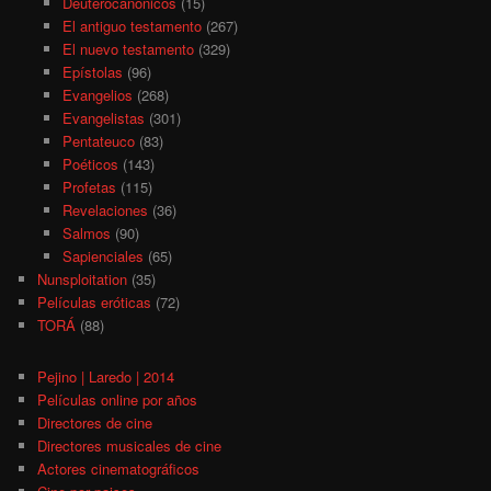
Deuterocanónicos
(15)
El antiguo testamento
(267)
El nuevo testamento
(329)
Epístolas
(96)
Evangelios
(268)
Evangelistas
(301)
Pentateuco
(83)
Poéticos
(143)
Profetas
(115)
Revelaciones
(36)
Salmos
(90)
Sapienciales
(65)
Nunsploitation
(35)
Películas eróticas
(72)
TORÁ
(88)
Pejino | Laredo | 2014
Películas online por años
Directores de cine
Directores musicales de cine
Actores cinematográficos