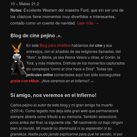
10 – Mateo 21:2
Notas:
Excelente Western del maestro Ford, que sin ser uno de
los clásicos tiene momentos muy divertidos e interesantes,
contado como un cuento de navidad,
Leer más →
Blog de cine pejino .+.
En este
Blog para cinéfilos
hablamos del
cine
y sus
entresijos, con el añadido de las religiones llamadas, del
"libro", la Biblia, ya sea Reina Valera u otras, el Corán, la
Torá, y más misterios. Disfruta de los momentos capturados
sin complejos "como el cine hace a Dios". Todas las
películas online
comentadas aquí han sido conseguidas
gratis con eMule
...
¡Nos veremos en el Infierno!! .+.
Sí amigo, nos veremos en el Infierno!
Carlos pejino el autor de este blog y mi gran amigo ha muerto
(†2014). Como legado nos deja esta gran web que permanecerá
siempre abierta como tributo a su memoria. También seleccionó,
poco antes del final, la siguiente cita:
"Mi nacimiento no trajo ningún
bien al mundo. Mi muerte no disminuirá ni su esplendor ni su
grandeza. Nadie pudo jamás explicarme para qué he venido, ni por