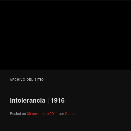
Ir
Ir
Secondary
Blog
al
al
menu
de
contenido
contenido
cine
Para todos los públicos
principal
secundario
pejino
Blog de cine pejino
ARCHIVO DEL SITIO
Intolerancia | 1916
Posted on
30 noviembre 2011
por
Carlos