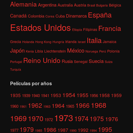
Alemania
Argentina
Australia
Austria
Bélgica
Brasil
Bulgaria
España
Canadá
Dinamarca
Colombia
Cuba
Corea
Estados Unidos
Francia
Filipinas
Etiopía
Italia
Grecia
Irlanda
Jamaica
Holanda
Hong Kong
Hungría
Israel
México
Japón
Libia
Liechtenstein
Polonia
Kenia
Noruega
Perú
Reino Unido
Suecia
Rusia
Senegal
Portugal
Suiza
Turquía
Películas por años
1954
1955
1935
1953
1958
1959
1939
1940
1941
1956
1968
1962
1966
1964
1960
1965
1961
1963
1973
1969
1970
1974
1975
1976
1972
1979
1995
1986
1987
1992
1977
1985
1990
1994