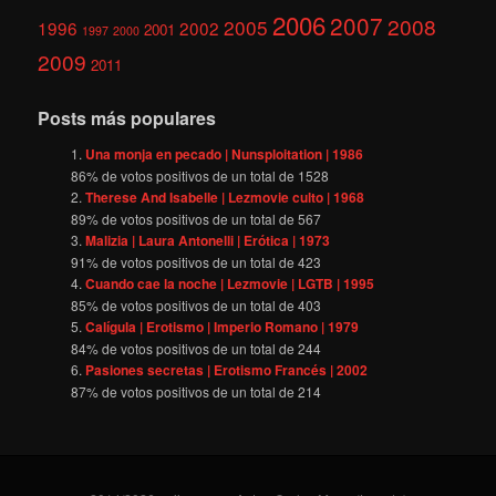
2006
2007
2008
2005
1996
2002
2001
1997
2000
2009
2011
Posts más populares
Una monja en pecado | Nunsploitation | 1986
86
% de votos positivos de un total de
1528
Therese And Isabelle | Lezmovie culto | 1968
89
% de votos positivos de un total de
567
Malizia | Laura Antonelli | Erótica | 1973
91
% de votos positivos de un total de
423
Cuando cae la noche | Lezmovie | LGTB | 1995
85
% de votos positivos de un total de
403
Calígula | Erotismo | Imperio Romano | 1979
84
% de votos positivos de un total de
244
Pasiones secretas | Erotismo Francés | 2002
87
% de votos positivos de un total de
214