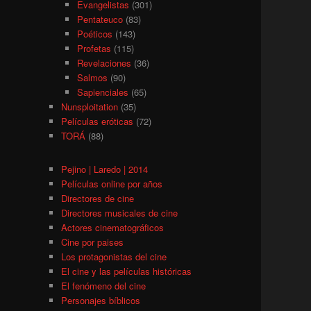
Evangelistas
(301)
Pentateuco
(83)
Poéticos
(143)
Profetas
(115)
Revelaciones
(36)
Salmos
(90)
Sapienciales
(65)
Nunsploitation
(35)
Películas eróticas
(72)
TORÁ
(88)
Pejino | Laredo | 2014
Películas online por años
Directores de cine
Directores musicales de cine
Actores cinematográficos
Cine por paises
Los protagonistas del cine
El cine y las películas históricas
El fenómeno del cine
Personajes bíblicos