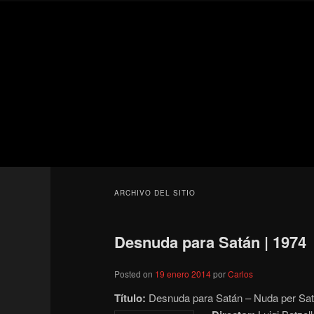
Ir
Ir
Secondary
al
al
menu
contenido
contenido
Para todos los públicos
principal
secundario
Blog de cine 
ARCHIVO DEL SITIO
Desnuda para Satán | 1974
Posted on
19 enero 2014
por
Carlos
Título:
Desnuda para Satán – Nuda per Sat