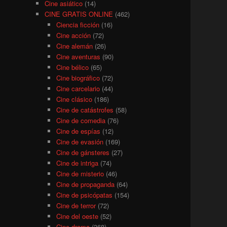
Cine asiático
(14)
CINE GRATIS ONLINE
(462)
Ciencia ficción
(16)
Cine acción
(72)
Cine alemán
(26)
Cine aventuras
(90)
Cine bélico
(65)
Cine biográfico
(72)
Cine carcelario
(44)
Cine clásico
(186)
Cine de catástrofes
(58)
Cine de comedia
(76)
Cine de espías
(12)
Cine de evasión
(169)
Cine de gánsteres
(27)
Cine de intriga
(74)
Cine de misterio
(46)
Cine de propaganda
(64)
Cine de psicópatas
(154)
Cine de terror
(72)
Cine del oeste
(52)
Cine drama
(368)