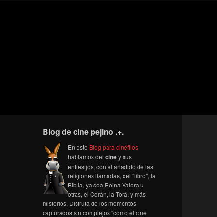
Blog de cine pejino .+.
En este
Blog para cinéfilos
hablamos del
cine
y sus
entresijos, con el añadido de las
religiones llamadas, del "libro", la
Biblia, ya sea Reina Valera u
otras, el Corán, la Torá, y más
misterios. Disfruta de los momentos
capturados sin complejos "como el cine