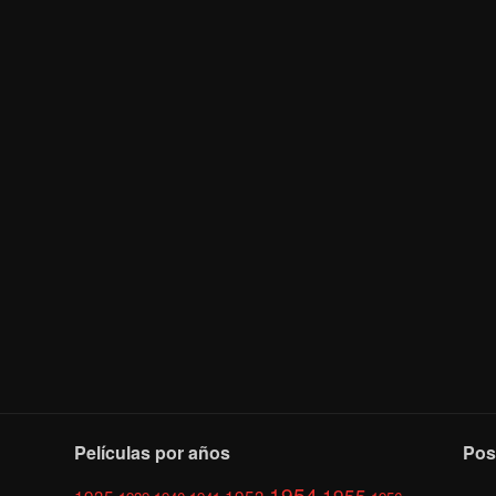
Películas por años
Pos
1954
1955
1935
1953