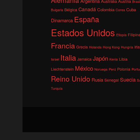
Argentina
Australia
Austria
Brasi
Canadá
Colombia
Cuba
Bélgica
Bulgaria
Corea
España
Dinamarca
Estados Unidos
Filipin
Etiopía
Francia
Grecia
Irl
Holanda
Hong Kong
Hungría
Italia
Japón
Jamaica
Libia
Israel
Kenia
México
Liechtenstein
Polonia
Noruega
Perú
Portu
Reino Unido
Suecia
Rusia
Senegal
S
Turquía