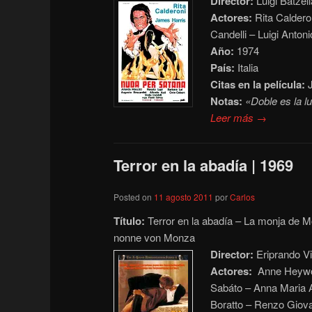
Director:
Luigi Batzell
Actores:
Rita Calderon
Candelli – Luigi Anton
Año:
1974
País:
Italia
Citas en la película:
J
Notas:
«Doble es la lu
Leer más →
Terror en la abadía | 1969
Posted on
11 agosto 2011
por
Carlos
Título:
Terror en la abadía – La monja de 
nonne von Monza
Director:
Eriprando Vi
Actores:
Anne Heywood
Sabáto – Anna Maria A
Boratto – Renzo Giovam