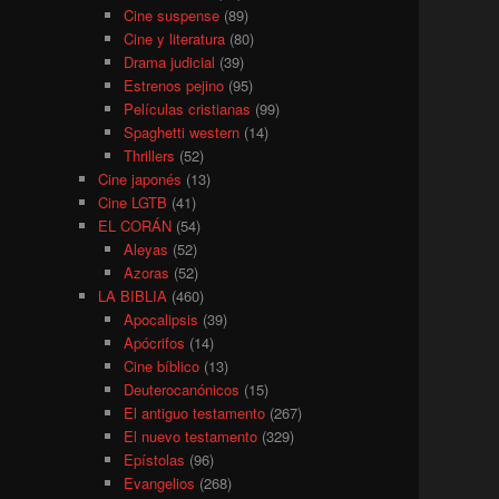
Cine suspense
(89)
Cine y literatura
(80)
Drama judicial
(39)
Estrenos pejino
(95)
Películas cristianas
(99)
Spaghetti western
(14)
Thrillers
(52)
Cine japonés
(13)
Cine LGTB
(41)
EL CORÁN
(54)
Aleyas
(52)
Azoras
(52)
LA BIBLIA
(460)
Apocalipsis
(39)
Apócrifos
(14)
Cine bíblico
(13)
Deuterocanónicos
(15)
El antiguo testamento
(267)
El nuevo testamento
(329)
Epístolas
(96)
Evangelios
(268)