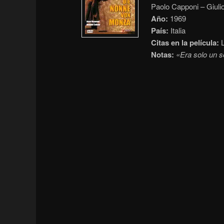
Paolo Capponi – Giulio
Año:
1969
País:
Italia
Citas en la película:
L
Notas:
«Era solo un 