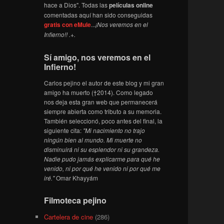
hace a Dios". Todas las
películas online
comentadas aquí han sido conseguidas
gratis con eMule
...
¡Nos veremos en el
Infierno!! .+.
Sí amigo, nos veremos en el
Infierno!
Carlos pejino el autor de este blog y mi gran
amigo ha muerto (†2014). Como legado
nos deja esta gran web que permanecerá
siempre abierta como tributo a su memoria.
También seleccionó, poco antes del final, la
siguiente cita:
"Mi nacimiento no trajo
ningún bien al mundo. Mi muerte no
disminuirá ni su esplendor ni su grandeza.
Nadie pudo jamás explicarme para qué he
venido, ni por qué he venido ni por qué me
iré."
Omar Khayyám
Filmoteca pejino
Cartelera de cine
(286)