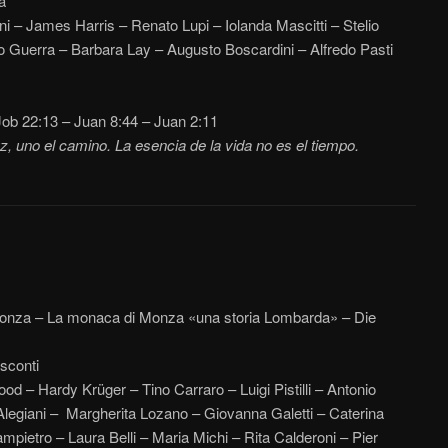
a
i – James Harris – Renato Lupi – Iolanda Mascitti – Stelio
io Guerra – Barbara Lay – Augusto Boscardini – Alfredo Pasti
ob 22:13 – Juan 8:44 – Juan 2:11
z, uno el camino. La esencia de la vida no es el tiempo.
Monza – La monaca di Monza «una storia Lombarda» – Die
sconti
 – Hardy Krüger – Tino Carraro – Luigi Pistilli – Antonio
legiani – Margherita Lozano – Giovanna Galetti – Caterina
pietro – Laura Belli – Maria Michi – Rita Calderoni – Pier