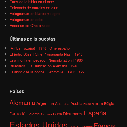
Citas de la biblia en el cine
Colección de carteles de cine
Fotogramas en blanco y negro
Fotogramas en color
Escenas de Cine clásico
Últimas pelis puestas
¡Arriba Hazaña! | 1978 | Cine español
El judío Süss | Cine Propaganda Nazi | 1940
Una monja en pecado | Nunsploitation | 1986
Bismarck | La Unificación Alemana | 1940
Cuando cae la noche | Lezmovie | LGTB | 1995
Países
Alemania
Argentina
Australia
Austria
Bélgica
Brasil
Bulgaria
España
Canadá
Dinamarca
Colombia
Cuba
Corea
Estados Unidos
Francia
Filipinas
Etiopía