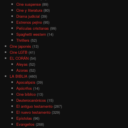
Cine suspense
(89)
Cine y literatura
(80)
Drama judicial
(39)
Estrenos pejino
(95)
Películas cristianas
(99)
Spaghetti western
(14)
Thrillers
(52)
Cine japonés
(13)
Cine LGTB
(41)
EL CORÁN
(54)
Aleyas
(52)
Azoras
(52)
LA BIBLIA
(460)
Apocalipsis
(39)
Apócrifos
(14)
Cine bíblico
(13)
Deuterocanónicos
(15)
El antiguo testamento
(267)
El nuevo testamento
(329)
Epístolas
(96)
Evangelios
(268)