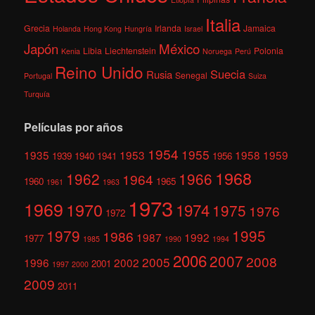
Italia
Grecia
Irlanda
Jamaica
Holanda
Hong Kong
Hungría
Israel
México
Japón
Libia
Liechtenstein
Polonia
Kenia
Noruega
Perú
Reino Unido
Suecia
Rusia
Senegal
Portugal
Suiza
Turquía
Películas por años
1954
1955
1935
1953
1958
1959
1939
1940
1941
1956
1968
1962
1966
1964
1960
1965
1961
1963
1973
1969
1970
1974
1975
1976
1972
1979
1995
1986
1987
1992
1977
1985
1990
1994
2006
2007
2008
2005
1996
2002
2001
1997
2000
2009
2011