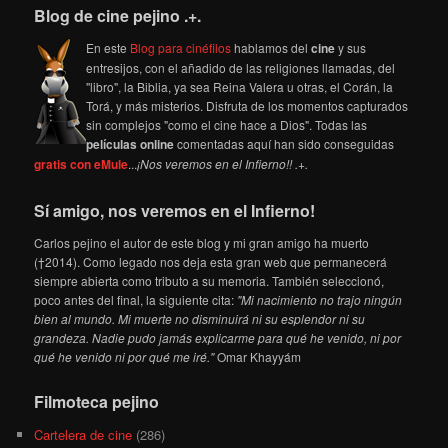
Blog de cine pejino .+.
En este
Blog para cinéfilos
hablamos del
cine
y sus
entresijos, con el añadido de las religiones llamadas, del
"libro", la Biblia, ya sea Reina Valera u otras, el Corán, la
Torá, y más misterios. Disfruta de los momentos capturados
sin complejos "como el cine hace a Dios". Todas las
películas online
comentadas aquí han sido conseguidas
gratis con eMule
...
¡Nos veremos en el Infierno!! .+.
Sí amigo, nos veremos en el Infierno!
Carlos pejino el autor de este blog y mi gran amigo ha muerto
(†2014). Como legado nos deja esta gran web que permanecerá
siempre abierta como tributo a su memoria. También seleccionó,
poco antes del final, la siguiente cita:
"Mi nacimiento no trajo ningún
bien al mundo. Mi muerte no disminuirá ni su esplendor ni su
grandeza. Nadie pudo jamás explicarme para qué he venido, ni por
qué he venido ni por qué me iré."
Omar Khayyám
Filmoteca pejino
Cartelera de cine
(286)