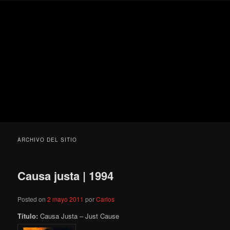
Ir
Ir
Secondary
Blog
al
al
menu
de
contenido
contenido
cine
Para todos los públicos
principal
secundario
pejino
Blog de cine pejino
ARCHIVO DEL SITIO
Causa justa | 1994
Posted on
2 mayo 2011
por
Carlos
Título:
Causa Justa – Just Cause