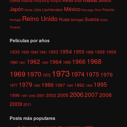
Grecia
Irlanda
Jamaica
Holanda
Hong Kong
Hungría
Israel
México
Japón
Libia
Liechtenstein
Polonia
Kenia
Noruega
Perú
Reino Unido
Suecia
Rusia
Senegal
Portugal
Suiza
Turquía
Películas por años
1954
1955
1935
1953
1958
1959
1939
1940
1941
1956
1968
1962
1966
1964
1960
1965
1961
1963
1973
1969
1970
1974
1975
1976
1972
1979
1995
1986
1987
1992
1977
1985
1990
1994
2006
2007
2008
2005
1996
2002
2001
1997
2000
2009
2011
Posts más populares