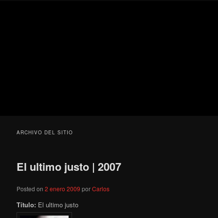
Ir
Ir
Secondary
Blog
al
al
menu
de
contenido
contenido
cine
Para todos los públicos
principal
secundario
pejino
Blog de cine pejino
ARCHIVO DEL SITIO
El ultimo justo | 2007
Posted on
2 enero 2009
por
Carlos
Título:
El ultimo justo