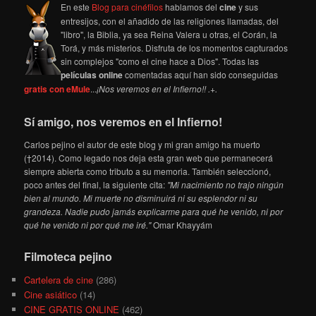
En este
Blog para cinéfilos
hablamos del
cine
y sus
entresijos, con el añadido de las religiones llamadas, del
"libro", la Biblia, ya sea Reina Valera u otras, el Corán, la
Torá, y más misterios. Disfruta de los momentos capturados
sin complejos "como el cine hace a Dios". Todas las
películas online
comentadas aquí han sido conseguidas
gratis con eMule
...
¡Nos veremos en el Infierno!! .+.
Sí amigo, nos veremos en el Infierno!
Carlos pejino el autor de este blog y mi gran amigo ha muerto
(†2014). Como legado nos deja esta gran web que permanecerá
siempre abierta como tributo a su memoria. También seleccionó,
poco antes del final, la siguiente cita:
"Mi nacimiento no trajo ningún
bien al mundo. Mi muerte no disminuirá ni su esplendor ni su
grandeza. Nadie pudo jamás explicarme para qué he venido, ni por
qué he venido ni por qué me iré."
Omar Khayyám
Filmoteca pejino
Cartelera de cine
(286)
Cine asiático
(14)
CINE GRATIS ONLINE
(462)