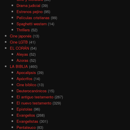
Drama judicial
(39)
Estrenos pejino
(95)
Películas cristianas
(99)
Spaghetti western
(14)
Thrillers
(52)
Cine japonés
(13)
Cine LGTB
(41)
EL CORÁN
(54)
Aleyas
(52)
Azoras
(52)
LA BIBLIA
(460)
Apocalipsis
(39)
Apócrifos
(14)
Cine bíblico
(13)
Deuterocanónicos
(15)
El antiguo testamento
(267)
El nuevo testamento
(329)
Epístolas
(96)
Evangelios
(268)
Evangelistas
(301)
Pentateuco
(83)