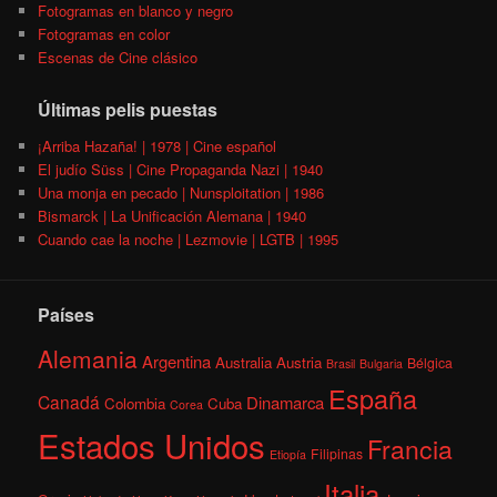
Fotogramas en blanco y negro
Fotogramas en color
Escenas de Cine clásico
Últimas pelis puestas
¡Arriba Hazaña! | 1978 | Cine español
El judío Süss | Cine Propaganda Nazi | 1940
Una monja en pecado | Nunsploitation | 1986
Bismarck | La Unificación Alemana | 1940
Cuando cae la noche | Lezmovie | LGTB | 1995
Países
Alemania
Argentina
Australia
Austria
Bélgica
Brasil
Bulgaria
España
Canadá
Dinamarca
Colombia
Cuba
Corea
Estados Unidos
Francia
Filipinas
Etiopía
Italia