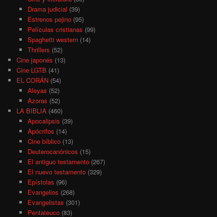
Drama judicial
(39)
Estrenos pejino
(95)
Películas cristianas
(99)
Spaghetti western
(14)
Thrillers
(52)
Cine japonés
(13)
Cine LGTB
(41)
EL CORÁN
(54)
Aleyas
(52)
Azoras
(52)
LA BIBLIA
(460)
Apocalipsis
(39)
Apócrifos
(14)
Cine bíblico
(13)
Deuterocanónicos
(15)
El antiguo testamento
(267)
El nuevo testamento
(329)
Epístolas
(96)
Evangelios
(268)
Evangelistas
(301)
Pentateuco
(83)