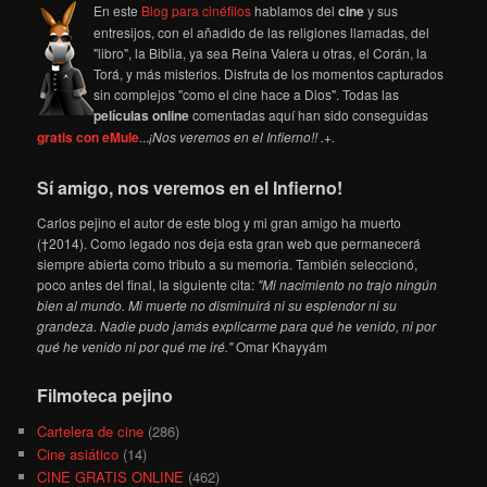
En este
Blog para cinéfilos
hablamos del
cine
y sus
entresijos, con el añadido de las religiones llamadas, del
"libro", la Biblia, ya sea Reina Valera u otras, el Corán, la
Torá, y más misterios. Disfruta de los momentos capturados
sin complejos "como el cine hace a Dios". Todas las
películas online
comentadas aquí han sido conseguidas
gratis con eMule
...
¡Nos veremos en el Infierno!! .+.
Sí amigo, nos veremos en el Infierno!
Carlos pejino el autor de este blog y mi gran amigo ha muerto
(†2014). Como legado nos deja esta gran web que permanecerá
siempre abierta como tributo a su memoria. También seleccionó,
poco antes del final, la siguiente cita:
"Mi nacimiento no trajo ningún
bien al mundo. Mi muerte no disminuirá ni su esplendor ni su
grandeza. Nadie pudo jamás explicarme para qué he venido, ni por
qué he venido ni por qué me iré."
Omar Khayyám
Filmoteca pejino
Cartelera de cine
(286)
Cine asiático
(14)
CINE GRATIS ONLINE
(462)