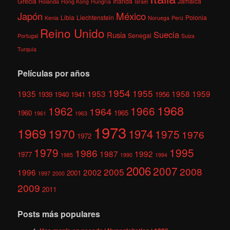
Grecia
Irlanda
Jamaica
Holanda
Hong Kong
Hungría
Israel
México
Japón
Libia
Liechtenstein
Polonia
Kenia
Noruega
Perú
Reino Unido
Suecia
Rusia
Senegal
Portugal
Suiza
Turquía
Películas por años
1954
1955
1935
1953
1958
1959
1939
1940
1941
1956
1968
1962
1966
1964
1960
1965
1961
1963
1973
1969
1970
1974
1975
1976
1972
1979
1995
1986
1987
1992
1977
1985
1990
1994
2006
2007
2008
2005
1996
2002
2001
1997
2000
2009
2011
Posts más populares