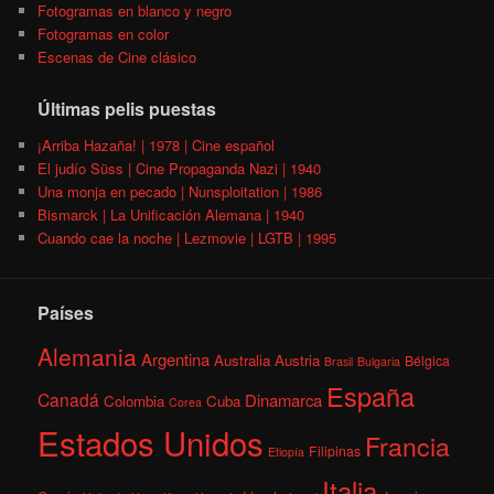
Fotogramas en blanco y negro
Fotogramas en color
Escenas de Cine clásico
Últimas pelis puestas
¡Arriba Hazaña! | 1978 | Cine español
El judío Süss | Cine Propaganda Nazi | 1940
Una monja en pecado | Nunsploitation | 1986
Bismarck | La Unificación Alemana | 1940
Cuando cae la noche | Lezmovie | LGTB | 1995
Países
Alemania
Argentina
Australia
Austria
Bélgica
Brasil
Bulgaria
España
Canadá
Dinamarca
Colombia
Cuba
Corea
Estados Unidos
Francia
Filipinas
Etiopía
Italia