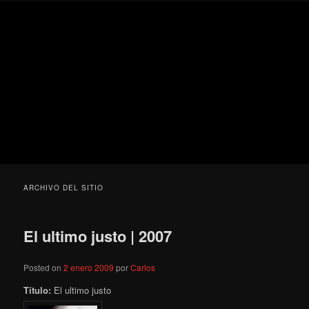
Ir
Ir
Secondary
Blog
al
al
menu
de
contenido
contenido
cine
Para todos los públicos
principal
secundario
pejino
Blog de cine pejino
ARCHIVO DEL SITIO
El ultimo justo | 2007
Posted on
2 enero 2009
por
Carlos
Título:
El ultimo justo