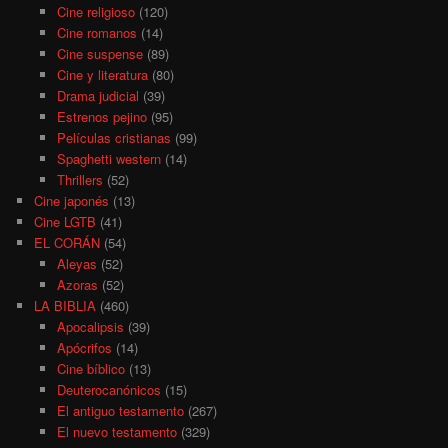
Cine religioso
(120)
Cine romanos
(14)
Cine suspense
(89)
Cine y literatura
(80)
Drama judicial
(39)
Estrenos pejino
(95)
Películas cristianas
(99)
Spaghetti western
(14)
Thrillers
(52)
Cine japonés
(13)
Cine LGTB
(41)
EL CORÁN
(54)
Aleyas
(52)
Azoras
(52)
LA BIBLIA
(460)
Apocalipsis
(39)
Apócrifos
(14)
Cine bíblico
(13)
Deuterocanónicos
(15)
El antiguo testamento
(267)
El nuevo testamento
(329)