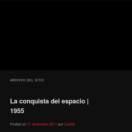
Ir
Ir
Secondary
Blog
al
al
menu
de
contenido
contenido
cine
Para todos los públicos
principal
secundario
pejino
Blog de cine pejino
ARCHIVO DEL SITIO
La conquista del espacio |
1955
Posted on
11 diciembre 2011
por
Carlos