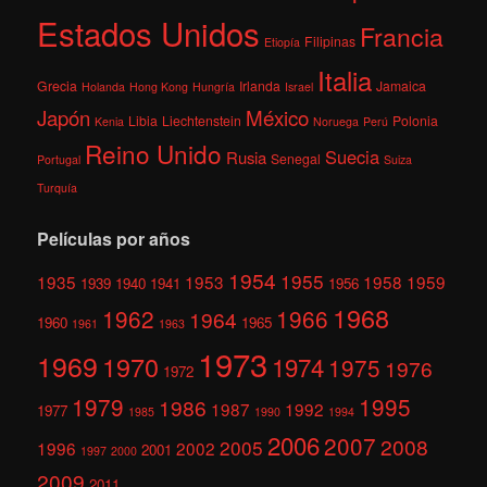
Estados Unidos
Francia
Filipinas
Etiopía
Italia
Grecia
Irlanda
Jamaica
Holanda
Hong Kong
Hungría
Israel
México
Japón
Libia
Liechtenstein
Polonia
Kenia
Noruega
Perú
Reino Unido
Suecia
Rusia
Senegal
Portugal
Suiza
Turquía
Películas por años
1954
1955
1935
1953
1958
1959
1939
1940
1941
1956
1968
1962
1966
1964
1960
1965
1961
1963
1973
1969
1970
1974
1975
1976
1972
1979
1995
1986
1987
1992
1977
1985
1990
1994
2006
2007
2008
2005
1996
2002
2001
1997
2000
2009
2011