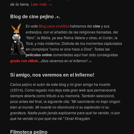
de la tierra,
Leer más →
Blog de cine pejino .+.
En este
Blog para cinéfilos
hablamos del
cine
y sus
entresijos, con el añadido de las religiones llamadas, del
"libro", la Biblia, ya sea Reina Valera u otras, el Corán, la
Torá, y más misterios. Disfruta de los momentos capturados
sin complejos "como el cine hace a Dios". Todas las
películas online
comentadas aquí han sido conseguidas
gratis con eMule
...
¡Nos veremos en el Infierno!! .+.
Sí amigo, nos veremos en el Infierno!
Carlos pejino el autor de este blog y mi gran amigo ha muerto
(†2014). Como legado nos deja esta gran web que permanecerá
siempre abierta como tributo a su memoria. También seleccionó,
poco antes del final, la siguiente cita:
"Mi nacimiento no trajo ningún
bien al mundo. Mi muerte no disminuirá ni su esplendor ni su
grandeza. Nadie pudo jamás explicarme para qué he venido, ni por
qué he venido ni por qué me iré."
Omar Khayyám
Filmoteca pejino