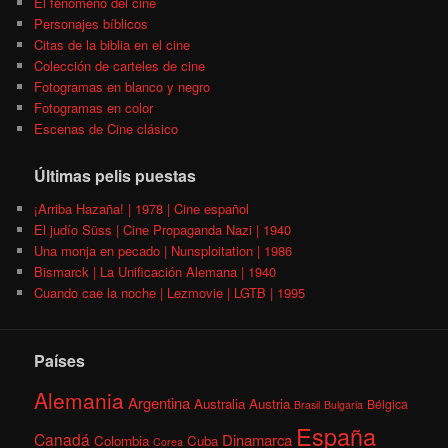
El fenómeno del cine
Personajes bíblicos
Citas de la biblia en el cine
Colección de carteles de cine
Fotogramas en blanco y negro
Fotogramas en color
Escenas de Cine clásico
Últimas pelis puestas
¡Arriba Hazaña! | 1978 | Cine español
El judío Süss | Cine Propaganda Nazi | 1940
Una monja en pecado | Nunsploitation | 1986
Bismarck | La Unificación Alemana | 1940
Cuando cae la noche | Lezmovie | LGTB | 1995
Países
Alemania
Argentina
Australia
Austria
Bélgica
Brasil
Bulgaria
España
Canadá
Dinamarca
Colombia
Cuba
Corea