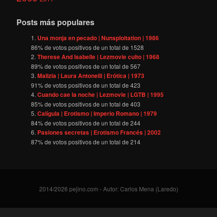
Posts más populares
Una monja en pecado | Nunsploitation | 1986
86
% de votos positivos de un total de
1528
Therese And Isabelle | Lezmovie culto | 1968
89
% de votos positivos de un total de
567
Malizia | Laura Antonelli | Erótica | 1973
91
% de votos positivos de un total de
423
Cuando cae la noche | Lezmovie | LGTB | 1995
85
% de votos positivos de un total de
403
Calígula | Erotismo | Imperio Romano | 1979
84
% de votos positivos de un total de
244
Pasiones secretas | Erotismo Francés | 2002
87
% de votos positivos de un total de
214
2014/2026 pejino.com - Autor: Carlos Mena (Laredo)