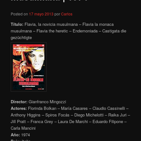
Posted on
17 mayo 2013
por
Carlos
Título:
Flavia, la novicia musulmana – Flavia la monaca
musulmana – Flavia the heretic – Endemoniada – Castigata die
gezüchtigte
Director:
Gianfranco Mingozzi
Actores:
Florinda Bolkan – María Casares – Claudio Cassinelli –
Anthony Higgins – Spiros Focás – Diego Michelotti – Raika Juri –
Jill Pratt – Franca Grey – Laura De Marchi – Eduardo Filipone –
Carla Mancini
Año:
1974