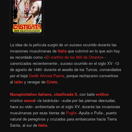
La idea de la película surgió de un suceso ocurrido durante las
invasiones musulmanas de
Italia
que culminó en lo que aún hoy
es recordado como «
El martirio de los 800 de Otranto
» -
canonizados recientemente-, suceso ocurrido en el siglo XV -13
de agosto de 1480- durante el asedio de los Turcos, comandados
por el bajá
Gedik Ahmed Pasha
, porque rechazaron convertirse
al
islán
y renegar de
Cristo
.
Nunsploitation
Italiano
,
clasificada S
, con baile
erótico
místico
sexua
l «la tarántula» –
sube por las piernas desnudas,
hace su nido
– ambientada en el siglo XV, durante las invasiones
musulmanas por esas tierras de
Puglia
-Apulia o Pulla-, puerto
natural de peregrinos y cruzados para embarcarse hacia Tierra
Santa, al sur de
Italia
.