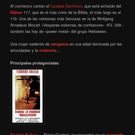
Al comienzo cantan el
Laudate Dominum
, que está extraído del
Salmo
117, que és el más corto de la Biblia, el más largo es el
119. Una de las versiones más famosas es la de Wolfgang
Amadeus Mozart «Vesperae solennes de confessore» -KV. 339-,
también las hay de «power metal» del grupo Helloween.
Una mujer sedienta de
venganza
en una edad dominada por las
atrocidades y la
violencia
…
Principales protagonistas:
Florinda Bolkan
… Flavia Gaetani, se encuentra en un
convento