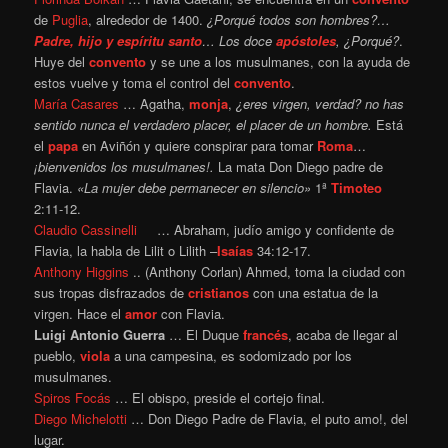
de
Puglia
, alrededor de 1400.
¿Porqué todos son hombres?…
Padre, hijo y espíritu santo
… Los doce
apóstoles
, ¿Porqué?
.
Huye del
convento
y se une a los musulmanes, con la ayuda de
estos vuelve y toma el control del
convento
.
María Casares
… Agatha,
monja
,
¿eres virgen, verdad? no has
sentido nunca el verdadero placer, el placer de un hombre.
Está
el
papa
en Aviñón y quiere conspirar para tomar
Roma
…
¡bienvenidos los musulmanes!.
La mata Don Diego padre de
Flavia.
«La mujer debe permanecer en silencio»
1ª
Timoteo
2:11-12.
Claudio Cassinelli
… Abraham, judío amigo y confidente de
Flavia, la habla de Lilit o Lilith –
Isaías
34:12-17.
Anthony Higgins
.. (Anthony Corlan) Ahmed, toma la ciudad con
sus tropas disfrazados de
cristianos
con una estatua de la
virgen. Hace el
amor
con Flavia.
Luigi Antonio Guerra
… El Duque
francés
, acaba de llegar al
pueblo,
viola
a una campesina, es sodomizado por los
musulmanes.
Spiros Focás
… El obispo, preside el cortejo final.
Diego Michelotti
… Don Diego Padre de Flavia, el puto amo!, del
lugar.