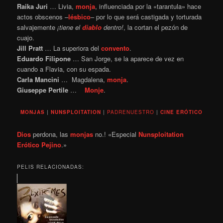
Raika Juri
… Livia,
monja
, influenciada por la «tarantula» hace
actos obscenos –
lésbico
– por lo que será castigada y torturada
salvajemente
¡tiene el
diablo
dentro!
, la cortan el pezón de
cuajo.
Jill Pratt
… La superiora del
convento
.
Eduardo Filipone
… San Jorge, se la aparece de vez en
cuando a Flavia, con su espada.
Carla Mancini
… Magdalena,
monja
.
Giuseppe Pertile
…
Monje
.
MONJAS
|
NUNSPLOITATION
|
PADRENUESTRO
|
CINE ERÓTICO
Dios
perdona, las
monjas
no.! «Especial
Nunsploitation
Erótico
Pejino
.»
PELIS RELACIONADAS: