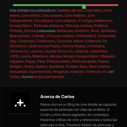
Esta entrada fue publicada en
Cartelera de cine
,
Cine bélico
,
Cine
drama
,
Cine erótico
,
Cine europeo
,
Cine histórico
,
Cine
independiente
,
Cine italiano
,
Cine religioso
,
El antiguo testamento
,
Nunsploitation
,
Películas cristianas
,
Películas eróticas
,
Poéticos
,
Profetas
,
Salmos
y etiquetada
Alabanzas
,
Ambición
,
Amor
,
Apóstoles
,
Bisexualidad
,
Celibato
,
Cine para adultos
,
Clasificada S
,
Comunidad
Gay
,
Conventos
,
Cristianismo
,
Cruzadas
,
eMule
,
Existencia
,
Fe
,
Feminismo
,
Gedik Ahmed Pasha
,
Hechos Reales
,
Homofobia
,
Intolerancia
,
Lascivia
,
Laudate Dominum
,
Lésbicos
,
Lesbofobia
,
LGTB
,
Lujuria
,
Misticismo
,
Monjas
,
Monjes
,
Nunsploitation
,
Obsesión
,
Orgasmo
,
Papas
,
París
,
Película erótica
,
Películas gratis
,
Pobres
,
Religión
,
Roma
,
Salterio
,
Santísima Trinidad
,
Sexo
,
Sexo Lésbico
,
Sexualidad
,
Supervivencia
,
Venganza
,
Violación
,
Violencia
,
VO.
por
Carlos
. Guarda
enlace permanente
.
Acerca de Carlos
Pejino.com es un Blog de cine donde se capturan
escenas de películas con citas de la biblia, el
Corán y otros libros sagrados, sin complejos.
Hacemos críticas de cine y referencias a todas las
películas online. Creamos trailers de películas y