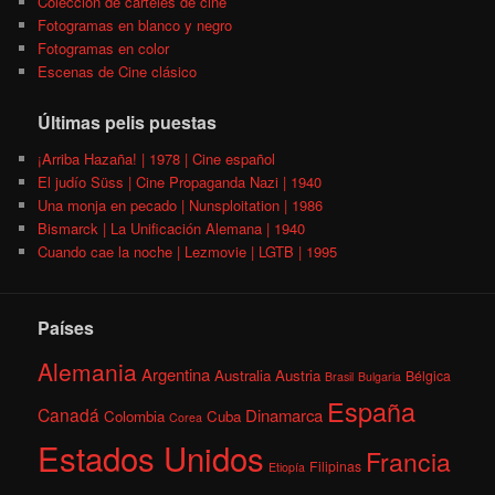
Colección de carteles de cine
Fotogramas en blanco y negro
Fotogramas en color
Escenas de Cine clásico
Últimas pelis puestas
¡Arriba Hazaña! | 1978 | Cine español
El judío Süss | Cine Propaganda Nazi | 1940
Una monja en pecado | Nunsploitation | 1986
Bismarck | La Unificación Alemana | 1940
Cuando cae la noche | Lezmovie | LGTB | 1995
Países
Alemania
Argentina
Australia
Austria
Bélgica
Brasil
Bulgaria
España
Canadá
Dinamarca
Colombia
Cuba
Corea
Estados Unidos
Francia
Filipinas
Etiopía