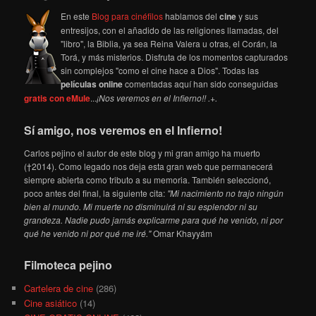
En este
Blog para cinéfilos
hablamos del
cine
y sus
entresijos, con el añadido de las religiones llamadas, del
"libro", la Biblia, ya sea Reina Valera u otras, el Corán, la
Torá, y más misterios. Disfruta de los momentos capturados
sin complejos "como el cine hace a Dios". Todas las
películas online
comentadas aquí han sido conseguidas
gratis con eMule
...
¡Nos veremos en el Infierno!! .+.
Sí amigo, nos veremos en el Infierno!
Carlos pejino el autor de este blog y mi gran amigo ha muerto
(†2014). Como legado nos deja esta gran web que permanecerá
siempre abierta como tributo a su memoria. También seleccionó,
poco antes del final, la siguiente cita:
"Mi nacimiento no trajo ningún
bien al mundo. Mi muerte no disminuirá ni su esplendor ni su
grandeza. Nadie pudo jamás explicarme para qué he venido, ni por
qué he venido ni por qué me iré."
Omar Khayyám
Filmoteca pejino
Cartelera de cine
(286)
Cine asiático
(14)