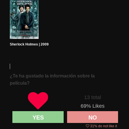
Sherlock Holmes | 2009
¿Te ha gustado la información sobre la
película?
13 total
69
% Likes
YES
NO
31
% do not like it