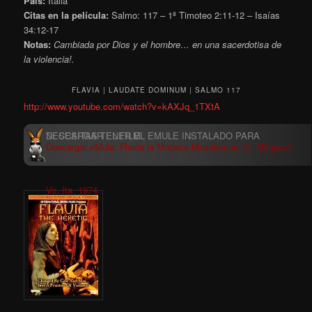
País:
Italia
Citas en la película:
Salmo: 117 – 1ª Timoteo 2:11-12 – Isaías
34:12-17
Notas:
Cambiada por Dios y el hombre… en una sacerdotisa de
la violencia!.
FLAVIA | LAUDATE DOMINUM | SALMO 117
http://www.youtube.com/watch?v=kAXJq_1TXtA
Descargar eMule: Flavia la Monaca Musulmana, G. Mingozzi,
Vo. Ita. 1974.