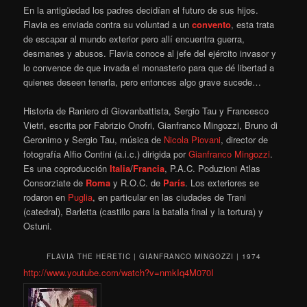
En la antigüedad los padres decidían el futuro de sus hijos.
Flavia es enviada contra su voluntad a un
convento
, esta trata
de escapar al mundo exterior pero allí encuentra guerra,
desmanes y abusos. Flavia conoce al jefe del ejército invasor y
lo convence de que invada el monasterio para que dé libertad a
quienes deseen tenerla, pero entonces algo grave sucede…
Historia de Raniero di Giovanbattista, Sergio Tau y Francesco
Vietri, escrita por Fabrizio Onofri, Gianfranco Mingozzi, Bruno di
Geronimo y Sergio Tau, música de
Nicola Piovani
, director de
fotografía Alfio Contini (a.i.c.) dirigida por
Gianfranco Mingozzi
.
Es una coproducción
Italia
/
Francia
, P.A.C. Poduzioni Atlas
Consorziate de
Roma
y R.O.C. de
París
. Los exteriores se
rodaron en
Puglia
, en particular en las ciudades de Trani
(catedral), Barletta (castillo para la batalla final y la tortura) y
Ostuni.
FLAVIA THE HERETIC | GIANFRANCO MINGOZZI | 1974
http://www.youtube.com/watch?v=nmkIq4M070I