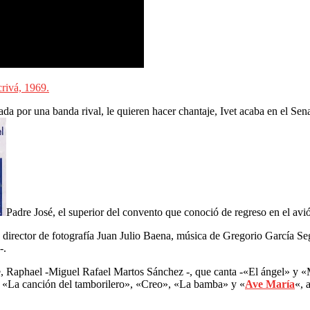
rivá, 1969.
rada por una banda rival, le quieren hacer chantaje, Ivet acaba en el Sen
Padre José, el superior del convento que conoció de regreso en el avi
, director de fotografía Juan Julio Baena, música de Gregorio García Se
-.
nte, Raphael -Miguel Rafael Martos Sánchez -, que canta -«El ángel» 
, «La canción del tamborilero», «Creo», «La bamba» y «
Ave María
«, 