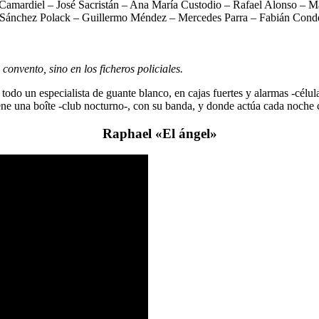
mardiel – José Sacristán – Ana María Custodio – Rafael Alonso – María
o Sánchez Polack – Guillermo Méndez – Mercedes Parra – Fabián Cond
convento, sino en los ficheros policiales.
odo un especialista de guante blanco, en cajas fuertes y alarmas -células
iene una boîte -club nocturno-, con su banda, y donde actúa cada noche
Raphael «El ángel»