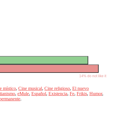
14
% do not like it
e místico
,
Cine musical
,
Cine religioso
,
El nuevo
tianismo
,
eMule
,
Español
,
Existencia
,
Fe
,
Frikis
,
Humor
,
 permanente
.