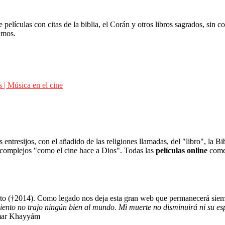
elículas con citas de la biblia, el Corán y otros libros sagrados, sin c
amos.
 | Música en el cine
 entresijos, con el añadido de las religiones llamadas, del "libro", la Bi
 complejos "como el cine hace a Dios". Todas las
películas online
comen
erto (†2014). Como legado nos deja esta gran web que permanecerá sie
ento no trajo ningún bien al mundo. Mi muerte no disminuirá ni su e
ar Khayyám