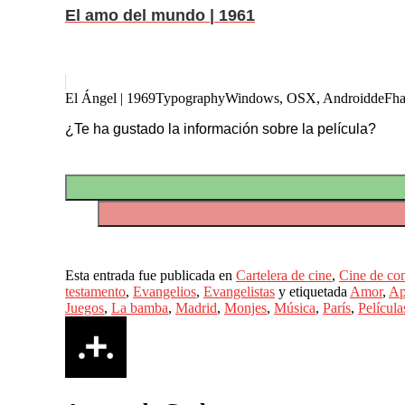
El amo del mundo | 1961
El Ángel | 1969
Typography
Windows, OSX, Android
deFha
¿Te ha gustado la información sobre la película?
Esta entrada fue publicada en
Cartelera de cine
,
Cine de co
testamento
,
Evangelios
,
Evangelistas
y etiquetada
Amor
,
Ap
Juegos
,
La bamba
,
Madrid
,
Monjes
,
Música
,
París
,
Película