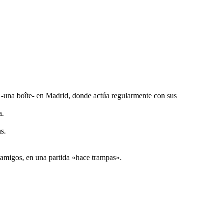
ub -una boîte- en Madrid, donde actúa regularmente con sus
a.
s.
 amigos, en una partida «hace trampas».