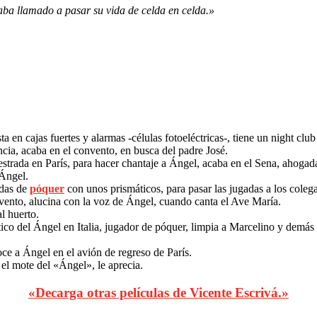
aba llamado a pasar su vida de celda en celda.»
 en cajas fuertes y alarmas -células fotoeléctricas-, tiene un night cl
ncia, acaba en el convento, en busca del padre José.
rada en París, para hacer chantaje a Ángel, acaba en el Sena, ahogad
 Ángel.
idas de
póquer
con unos prismáticos, para pasar las jugadas a los colega
onvento, alucina con la voz de Ángel, cuando canta el Ave María.
l huerto.
o del Ángel en Italia, jugador de póquer, limpia a Marcelino y demás
ce a Ángel en el avión de regreso de París.
 el mote del «Ángel», le aprecia.
«Decarga otras películas de Vicente Escrivá.»