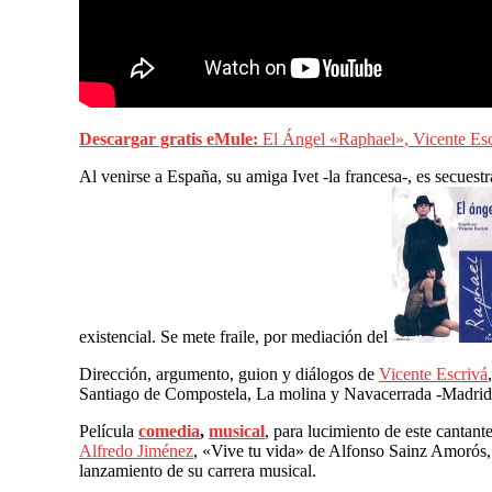
Descargar gratis eMule:
El Ángel «Raphael», Vicente Esc
Al venirse a España, su amiga Ivet -la francesa-, es secuest
existencial. Se mete fraile, por mediación del
Dirección, argumento, guion y diálogos de
Vicente Escrivá
Santiago de Compostela, La molina y Navacerrada -Madrid
Película
comedia
,
musical
, para lucimiento de este canta
Alfredo Jiménez
, «Vive tu vida» de Alfonso Sainz Amorós
lanzamiento de su carrera musical.