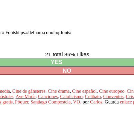
ro Fonts
https://defharo.com/faq-fonts/
21 total
86
% Likes
YES
NO
media
,
Cine de gánsteres
,
Cine drama
,
Cine español
,
Cine europeo
,
Cin
óstoles
,
Ave María
,
Canciones
,
Catolicismo
,
Celibato
,
Conventos
,
Cris
s gratis
,
Póquer
,
Santiago Compostela
,
VO.
por
Carlos
. Guarda
enlace