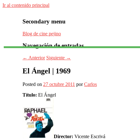
Ir al contenido principal
Secondary menu
Blog de cine pejino
Navegación de entradas
Para todos los públicos
Blog de cine pejino
←
Anterior
Siguiente
→
El Ángel | 1969
Posted on
27 octubre 2011
por
Carlos
Título:
El Ángel
Director:
Vicente Escrivá