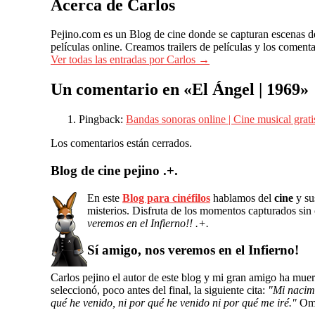
Acerca de Carlos
Pejino.com es un Blog de cine donde se capturan escenas de p
películas online. Creamos trailers de películas y los coment
Ver todas las entradas por Carlos
→
Un comentario en «
El Ángel | 1969
»
Pingback:
Bandas sonoras online | Cine musical gratis
Los comentarios están cerrados.
Blog de cine pejino .+.
En este
Blog para cinéfilos
hablamos del
cine
y sus
misterios. Disfruta de los momentos capturados sin
veremos en el Infierno!! .+.
Sí amigo, nos veremos en el Infierno!
Carlos pejino el autor de este blog y mi gran amigo ha mu
seleccionó, poco antes del final, la siguiente cita:
"Mi nacimi
qué he venido, ni por qué he venido ni por qué me iré."
Om