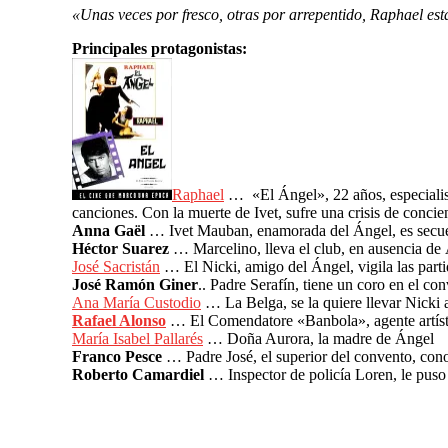
«Unas veces por fresco, otras por arrepentido, Raphael est
Principales protagonistas:
Raphael
… «El Ángel», 22 años, especialista
canciones. Con la muerte de Ivet, sufre una crisis de concie
Anna Gaël
… Ivet Mauban, enamorada del Ángel, es secuest
Héctor Suarez
… Marcelino, lleva el club, en ausencia de
José Sacristán
… El Nicki, amigo del Ángel, vigila las part
José Ramón Giner
.. Padre Serafín, tiene un coro en el c
Ana María Custodio
… La Belga, se la quiere llevar Nicki a
Rafael Alonso
… El Comendatore «Banbola», agente artístic
María Isabel Pallarés
… Doña Aurora, la madre de Ángel
Franco Pesce
… Padre José, el superior del convento, cono
Roberto Camardiel
… Inspector de policía Loren, le puso