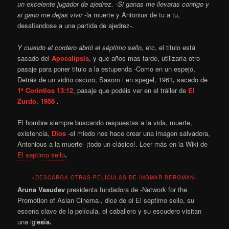
un excelente jugador de ajedrez. -Si ganas me llevaras contigo y
si gano me dejas vivir
-la muerte y Antonius
de tu a tu,
desafiandose a una partida de ajedrez-.
Y cuando el cordero abrió el séptimo sello,
etc, el titulo está
sacado del
Apocalipsis
, y que años mas tarde, utilizaría otro
pasaje para poner titulo a la estupenda -Como en un espejo,
Detrás de un vidrio oscuro, Sasom i en spegel, 1961
,
sacado de
1ª Corintios 13:12
, pasaje que podéis ver en el tráiler de
El
Zurdo, 1958
-.
El hombre siempre buscando respuestas a la vida, muerte,
existencia,
Dios
-el miedo nos hace crear una imagen salvadora,
Antonious a la muerte- ¡todo un clásico!. Leer más en la Wiki de
El septimo sello
.
«DESCARGA OTRAS PELÍCULAS DE INGMAR BERGMAN»
Aruna Vasudev
presidenta fundadora de -Network for the
Promotion of Asian Cinema-, dice de el El septimo sello, su
escena clave de la película, el caballero y su escudero visitan
una igl
esia.