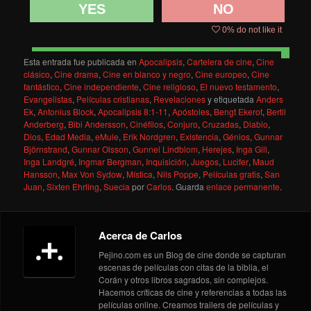
YES
NO
0
% do not like it
Esta entrada fue publicada en
Apocalipsis
,
Cartelera de cine
,
Cine
clásico
,
Cine drama
,
Cine en blanco y negro
,
Cine europeo
,
Cine
fantástico
,
Cine independiente
,
Cine religioso
,
El nuevo testamento
,
Evangelistas
,
Películas cristianas
,
Revelaciones
y etiquetada
Anders
Ek
,
Antonius Block
,
Apocalipsis 8:1-11
,
Apóstoles
,
Bengt Ekerot
,
Bertil
Anderberg
,
Bibi Andersson
,
Cinéfilos
,
Conjuro
,
Cruzadas
,
Diablo
,
Dios
,
Edad Media
,
eMule
,
Erik Nordgren
,
Existencia
,
Génios
,
Gunnar
Björnstrand
,
Gunnar Olsson
,
Gunnel Lindblom
,
Herejes
,
Inga Gill
,
Inga Landgré
,
Ingmar Bergman
,
Inquisición
,
Juegos
,
Lucifer
,
Maud
Hansson
,
Max Von Sydow
,
Mística
,
Nils Poppe
,
Películas gratis
,
San
Juan
,
Sixten Ehrling
,
Suecia
por
Carlos
. Guarda
enlace permanente
.
Acerca de Carlos
Pejino.com es un Blog de cine donde se capturan
escenas de películas con citas de la biblia, el
Corán y otros libros sagrados, sin complejos.
Hacemos críticas de cine y referencias a todas las
películas online. Creamos trailers de películas y