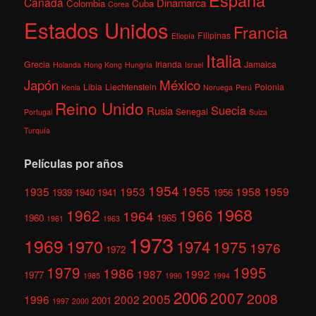
España
Canadá
Dinamarca
Colombia
Cuba
Corea
Estados Unidos
Francia
Filipinas
Etiopía
Italia
Grecia
Irlanda
Jamaica
Holanda
Hong Kong
Hungría
Israel
México
Japón
Libia
Liechtenstein
Polonia
Kenia
Noruega
Perú
Reino Unido
Suecia
Rusia
Senegal
Portugal
Suiza
Turquía
Películas por años
1954
1955
1935
1953
1958
1959
1939
1940
1941
1956
1968
1962
1966
1964
1960
1965
1961
1963
1973
1969
1970
1974
1975
1976
1972
1979
1995
1986
1987
1992
1977
1985
1990
1994
2006
2007
2008
2005
1996
2002
2001
1997
2000