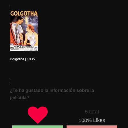
Golgotha | 1935
¿Te ha gustado la información sobre la
película?
5 total
100
% Likes