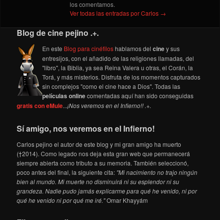
los comentamos.
Ver todas las entradas por Carlos
→
Blog de cine pejino .+.
En este
Blog para cinéfilos
hablamos del
cine
y sus
entresijos, con el añadido de las religiones llamadas, del
"libro", la Biblia, ya sea Reina Valera u otras, el Corán, la
Torá, y más misterios. Disfruta de los momentos capturados
sin complejos "como el cine hace a Dios". Todas las
películas online
comentadas aquí han sido conseguidas
gratis con eMule
...
¡Nos veremos en el Infierno!! .+.
Sí amigo, nos veremos en el Infierno!
Carlos pejino el autor de este blog y mi gran amigo ha muerto
(†2014). Como legado nos deja esta gran web que permanecerá
siempre abierta como tributo a su memoria. También seleccionó,
poco antes del final, la siguiente cita:
"Mi nacimiento no trajo ningún
bien al mundo. Mi muerte no disminuirá ni su esplendor ni su
grandeza. Nadie pudo jamás explicarme para qué he venido, ni por
qué he venido ni por qué me iré."
Omar Khayyám