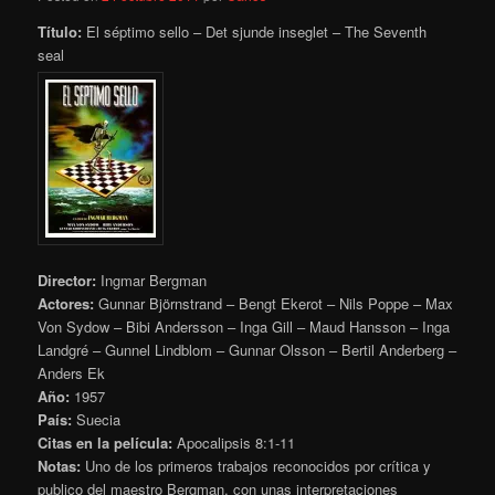
Título:
El séptimo sello – Det sjunde inseglet – The Seventh
seal
Director:
Ingmar Bergman
Actores:
Gunnar Björnstrand – Bengt Ekerot – Nils Poppe – Max
Von Sydow – Bibi Andersson – Inga Gill – Maud Hansson – Inga
Landgré – Gunnel Lindblom – Gunnar Olsson – Bertil Anderberg –
Anders Ek
Año:
1957
País:
Suecia
Citas en la película:
Apocalipsis 8:1-11
Notas:
Uno de los primeros trabajos reconocidos por crítica y
publico del maestro Bergman, con unas interpretaciones