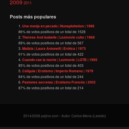
2009
2011
Posts más populares
Una monja en pecado | Nunsploitation | 1986
86
% de votos positivos de un total de
1528
Therese And Isabelle | Lezmovie culto | 1968
89
% de votos positivos de un total de
567
Malizia | Laura Antonelli | Erótica | 1973
91
% de votos positivos de un total de
422
Cuando cae la noche | Lezmovie | LGTB | 1995
85
% de votos positivos de un total de
403
Calígula | Erotismo | Imperio Romano | 1979
84
% de votos positivos de un total de
244
Pasiones secretas | Erotismo Francés | 2002
87
% de votos positivos de un total de
214
2014/2026 pejino.com - Autor: Carlos Mena (Laredo)