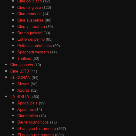
Cine policiaco
(12)
Cine religioso
(120)
Cine romanos
(14)
Cine suspense
(89)
Cine y literatura
(80)
Drama judicial
(39)
Estrenos pejino
(95)
Películas cristianas
(99)
Spaghetti western
(14)
Thrillers
(52)
Cine japonés
(13)
Cine LGTB
(41)
EL CORÁN
(54)
Aleyas
(52)
Azoras
(52)
LA BIBLIA
(460)
Apocalipsis
(39)
Apócrifos
(14)
Cine bíblico
(13)
Deuterocanónicos
(15)
El antiguo testamento
(267)
El nuevo testamento
(329)