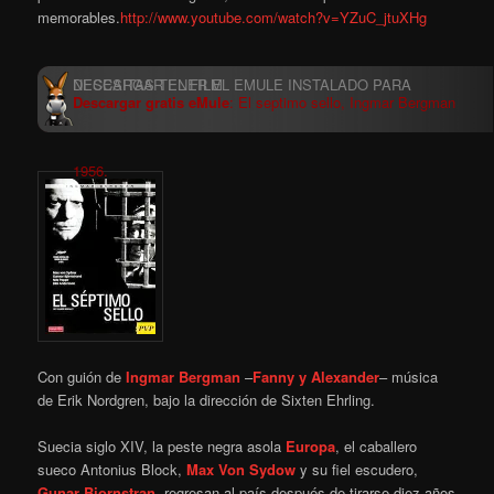
memorables.
http://www.youtube.com/watch?v=YZuC_jtuXHg
Descargar gratis eMule
: El septimo sello, Ingmar Bergman
1956.
Con guión de
Ingmar Bergman
–
Fanny y Alexander
– música
de Erik Nordgren, bajo la dirección de Sixten Ehrling.
Suecia siglo XIV, la peste negra asola
Europa
, el caballero
sueco Antonius Block,
Max Von Sydow
y su fiel escudero,
Gunar Bjornstran
, regresan al país después de tirarse diez años