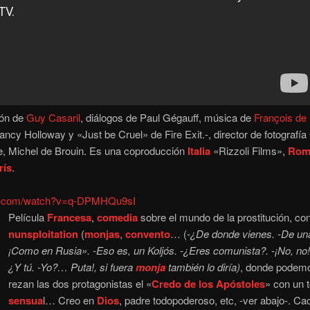
ión de
Guy Casaril
, diálogos de Paul Gégauff, música de
François de
ancy Holloway y «Just be Cruel» de Fire Exit.-, director de fotografí
ye, Michel de Brouin. Es una coproducción
Italia
«Rizzoli Films»,
Rom
rís
.
be.com/watch?v=q-DPMHQu9sI
Película
Francesa
,
comedia
sobre el mundo de la prostitución, co
nunsploitation
(
monjas
,
convento
… (
-¿De donde vienes. -De una
¡Como en Rusia». -Eso es, un Koljós. -¿Eres comunista?. -¡No, no!
¿Y tú. -Yo?… Puta!, si fuera
monja
también lo diría)
, donde podemo
rezan las dos protagonistas el «
Credo de los Apóstoles
» con un 
sensua
l… Creo en
Dios
, padre todopoderoso, etc, -ver abajo-. C