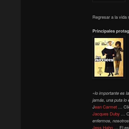
Regresar a la vida
Principales prota
«lo importante es la
jamás, una puta lo 
J
ean Carmet
… Clie
Jacques Duby
… Co
enfermos, nosotros
Jess Hahn
… El est