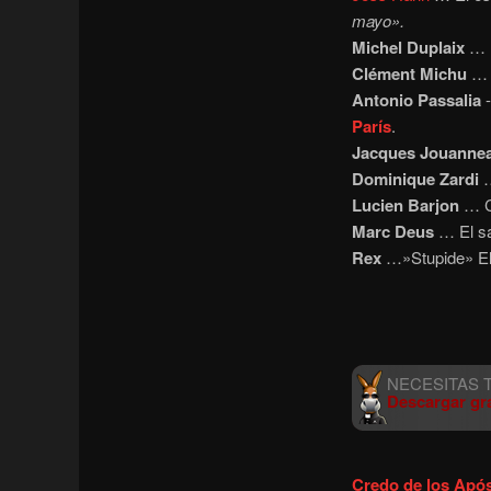
mayo».
Michel Duplaix
… (
Clément Michu
… 
Antonio Passalia
-
París
.
Jacques Jouanne
Dominique Zardi
…
Lucien Barjon
… Cl
Marc Deus
… El sa
Rex
…»Stupide» El
Descargar gra
Credo de los Apó