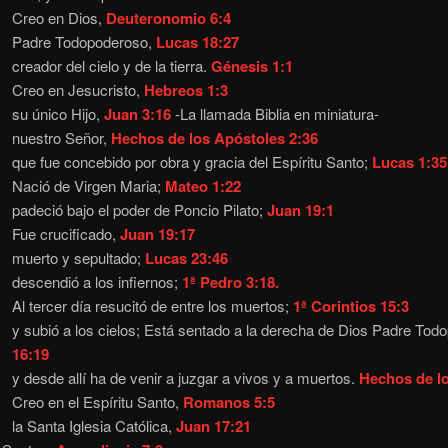
Creo en Dios,
Deuteronomio 6:4
Padre Todopoderoso,
Lucas 18:27
creador del cielo y de la tierra.
Génesis 1:1
Creo en Jesucristo,
Hebreos 1:3
su único Hijo,
Juan 3:16
-La llamada Biblia en miniatura-
nuestro Señor,
Hechos de los Apóstoles 2:36
que fue concebido por obra y gracia del Espíritu Santo;
Lucas 1:35
Nació de Virgen Maria;
Mateo 1:22
padeció bajo el poder de Poncio Pilato;
Juan 19:1
Fue crucificado,
Juan 19:17
muerto y sepultado;
Lucas 23:46
descendió a los infiernos;
1ª Pedro 3:18.
Al tercer día resucitó de entre los muertos;
1ª Corintios 15:3
y subió a los cielos; Está sentado a la derecha de Dios Padre To
16:19
y desde allí ha de venir a juzgar a vivos y a muertos.
Hechos de l
Creo en el Espíritu Santo,
Romanos 5:5
la Santa Iglesia Católica,
Juan 17:21