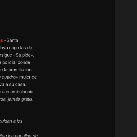
as
«Santa
playa coge las de
ersigue «Stupide»,
e policía, donde
 la prostitución.
n cuadro»
mujer de
eva a su casa.
e una ambulancia
erda, jamás gratis,
cuidan a los
tan los capullos de