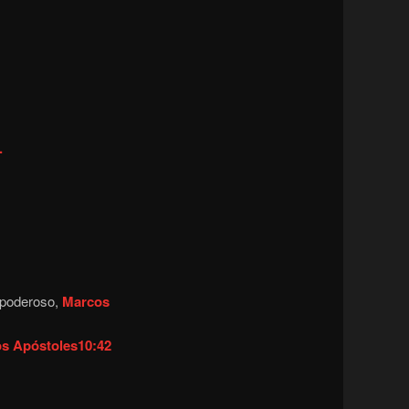
.
dopoderoso,
Marcos
os Apóstoles10:42