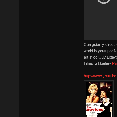
Con guion y direcc
world is you» por N
artístico Guy Litta
Films la Boètie»
Pa
http://www.youtu