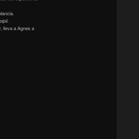
lancia.
ipii.
, lleva a Agnes a