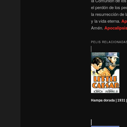
la Comunión de lo
el perdón de los p
la resurrección de 
y la vida eterna.
Ap
Amén.
Apocalipsi
PELIS RELACIONADA
Hampa dorada | 1931 