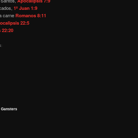
s Santos,
Apocalipsis 7:9
ecados,
1ª Juan 1:9
la carne
Romanos 8:11
ocalipsis 22:5
s 22:20
S:
| Gansters