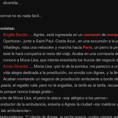
divertida…
 normal no es nada facil…
gonistas:
Brigitte Bardot
… Agnès, está ingresada en un
convento
de
monj
Oportuna», junto a Saint Paul -Costa Azul-, en una excursión a la 
Villadiego, roba una velosolex y marcha hacia
París
, un perro la p
este le hará compañía el resto del viaje. Acaba en una comisaria d
conoce a Mona Lisa, que intenta enseñarla los trucos del negocio de
Annie Girardot
… Mona Lisa
«por lo de la sonrisa, me parezco a u
vida alegre dedicada a la prostitución, se enrolla con Agnes, y la ll
Acaban montando un negocio de prostitución ambulante a bordo d
 pasta, el regalito vale, pero no te engañes, la tarifa es la tarifa, recu
es porque nunca trabaja gratis».
nte de Mona Lisa, el perro le ataca
«soy alérgico a los perros».
nductor de la ambulancia, enseña a Agnes la ciudad
«los médicos 
 las ambulancias».
adounidense, 1º cliente de Agnes, la recita poesía
«rudos vientos agi