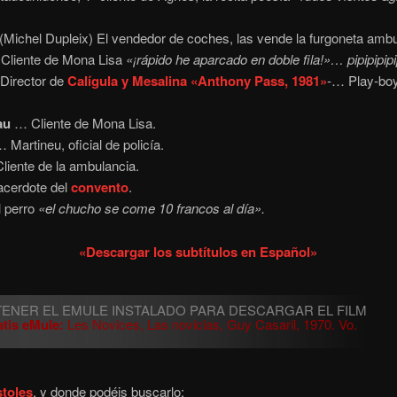
Michel Dupleix) El vendedor de coches, las vende la furgoneta ambu
Cliente de Mona Lisa
«¡rápido he aparcado en doble fila!»… pipipipipip
Director de
Calígula y Mesalina «Anthony Pass, 1981»
-… Play-boy
au
… Cliente de Mona Lisa.
 Martineu, oficial de policía.
iente de la ambulancia.
cerdote del
convento
.
 perro
«el chucho se come 10 francos al día».
«Descargar los subtítulos en Español»
tis eMule:
Les Novices, Las novicias, Guy Casaril, 1970. Vo.
stoles
, y donde podéis buscarlo: