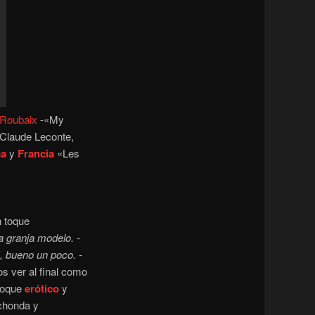
 Roubaix
-«My
a Claude Leconte,
a
y
Francia
«Les
n toque
 granja modelo. -
, bueno un poco. -
s ver al final como
toque
erótico
y
achonda y