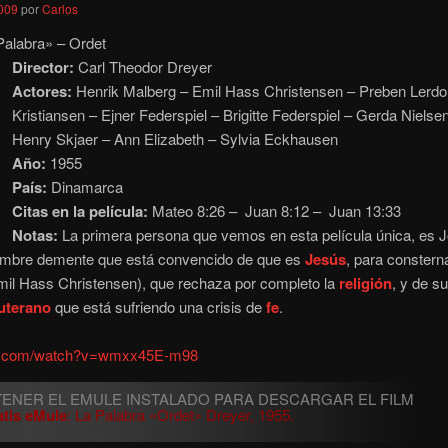
2009
por
Carlos
alabra» – Ordet
Director:
Carl Theodor Dreyer
Actores:
Henrik Malberg – Emil Hass Christensen – Preben Lerdo
Kristiansen – Ejner Federspiel – Brigitte Federspiel – Gerda Niels
Henry Skjaer – Ann Elizabeth – Sylvia Eckhausen
Año:
1955
País:
Dinamarca
Citas en la película:
Mateo 8:26 – Juan 8:12 – Juan 13:33
Notas:
La primera persona que vemos en esta película única,
es 
hombre demente que está convencido de que es
Jesús
, para constern
il Hass Christensen), que rechaza por completo la
religión
, y de s
luterano
que está sufriendo una crisis de
fe
.
be.com/watch?v=wmxx45E-m98
atis eMule
: La Palabra «Ordet» Dreyer, 1955.