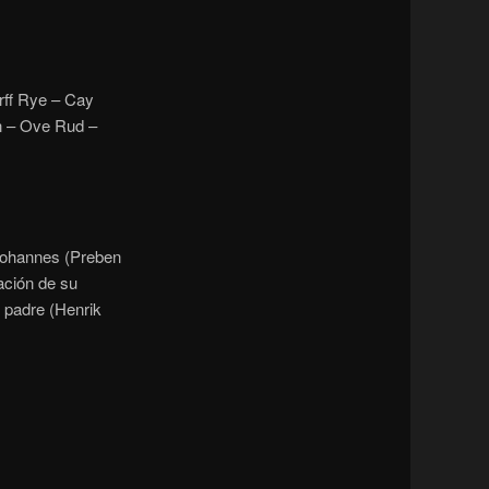
rff Rye – Cay
en – Ove Rud –
Johannes (Preben
ación de su
u padre (Henrik