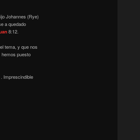
 hijo Johannes (Rye)
e a quedado
uan
8:12.
el tema, y que nos
os hemos puesto
. Imprescindible