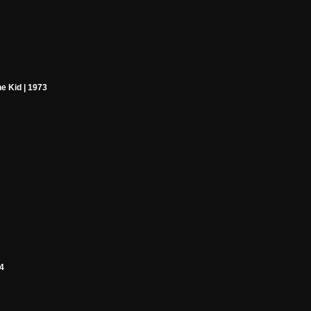
he Kid | 1973
04