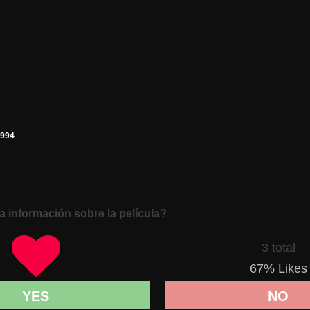
1994
a información sobre la película?
3 total
67
% Likes
YES
NO