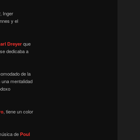
, Inger
nnes y el
arl Dreyer
que
 se dedicaba a
acomodado de la
n una mentalidad
todoxo
ro
, tiene un color
música de
Poul