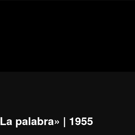
Blog
de
cine
pejino
pejino
La palabra» | 1955