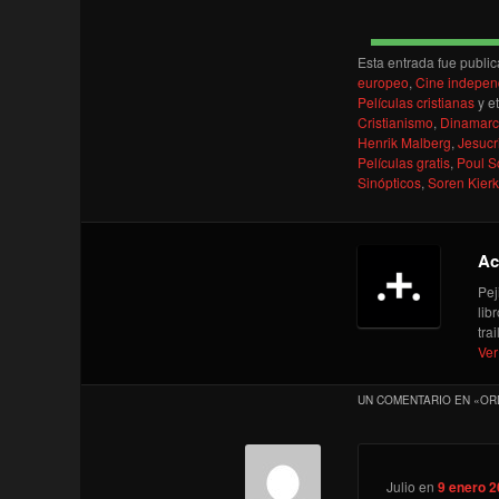
Esta entrada fue publi
europeo
,
Cine indepen
Películas cristianas
y e
Cristianismo
,
Dinamar
Henrik Malberg
,
Jesucr
Películas gratis
,
Poul S
Sinópticos
,
Soren Kier
Ac
Pej
lib
tra
Ver
UN COMENTARIO EN «
OR
Julio
en
9 enero 2