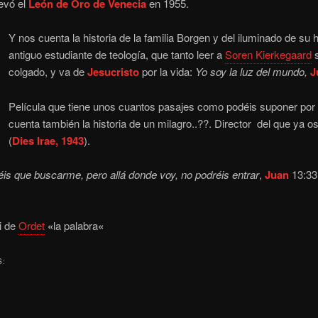
levó el
León de Oro de Venecia
en 1955.
Y nos cuenta la historia de la familia Borgen y del iluminado de su
antiguo estudiante de teología, que tanto leer a
Soren Kierkegaard
s
colgado, y va de
Jesucristo
por la vida:
Yo soy la luz del mundo,
J
Película que tiene unos cuantos pasajes como podéis suponer por 
cuenta también la historia de un milagro..??. Director del que ya 
(
Dies Irae, 1943
).
is que buscarme, pero allá donde voy, no podréis entrar
,
Juan
13:33 
i de
Ordet
«
la palabra
«
S: