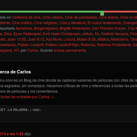
cada en
Cartelera de cine
,
Cine clásico
,
Cine de psicópatas
,
Cine drama
,
Cine en b
diente
,
Cine místico
,
Cine religioso
,
Cine y literatura
,
El nuevo testamento
,
Evangel
tiquetada
Apóstoles
,
Borgensgaard
,
Brigitte Federspiel
,
Carl Theodor Dreyer
,
Cay K
ca
,
Dios
,
Ejner Federspiel
,
Emil Hass Christensen
,
eMule
,
Fe
,
Festival Venecia
,
Filó
isto
,
Juan 13:33
,
Juan 8:12
,
Kaj Munk
,
Locura
,
Mateo 8:26
,
Mística
,
Misticismo
,
Obs
chierbeck
,
Preben Lerdorff
,
Preben Lerdorff Rye
,
Reforma
,
Reforma Protestante
,
S
kegaard
,
VO.
por
Carlos
. Guarda
enlace permanente
.
erca de Carlos
ino.com es un Blog de cine donde se capturan escenas de películas con citas de la 
ros sagrados, sin complejos. Hacemos críticas de cine y referencias a todas las pe
ilers de películas y los comentamos.
 todas las entradas por Carlos
→
DET «LA PALABRA» | 1955
»
013 a las 1:43
dijo: