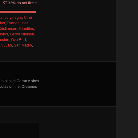
33
% do not like it
lanco y negro
,
Cine
ios
,
Evangelistas
,
ristiansen
,
Cinéfilos
,
sofos
,
Gerda Nielsen
,
esión
,
Ove Rud
,
an Juan
,
San Mateo
,
biblia, el Corán y otros
lículas online. Creamos