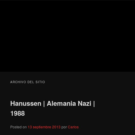
Ir
Ir
Secondary
Blog
al
al
menu
de
contenido
contenido
cine
Para todos los públicos
principal
secundario
pejino
Blog de cine pejino
ARCHIVO DEL SITIO
Hanussen | Alemania Nazi |
1988
Posted on
13 septiembre 2013
por
Carlos