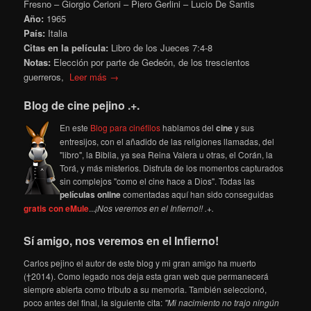
Fresno – Giorgio Cerioni – Piero Gerlini – Lucio De Santis
Año:
1965
País:
Italia
Citas en la película:
Libro de los Jueces
7:4-8
Notas:
Elección por parte de Gedeón, de los trescientos
guerreros,
Leer más →
Blog de cine pejino .+.
En este
Blog para cinéfilos
hablamos del
cine
y sus
entresijos, con el añadido de las religiones llamadas, del
"libro", la Biblia, ya sea Reina Valera u otras, el Corán, la
Torá, y más misterios. Disfruta de los momentos capturados
sin complejos "como el cine hace a Dios". Todas las
películas online
comentadas aquí han sido conseguidas
gratis con eMule
...
¡Nos veremos en el Infierno!! .+.
Sí amigo, nos veremos en el Infierno!
Carlos pejino el autor de este blog y mi gran amigo ha muerto
(†2014). Como legado nos deja esta gran web que permanecerá
siempre abierta como tributo a su memoria. También seleccionó,
poco antes del final, la siguiente cita:
"Mi nacimiento no trajo ningún