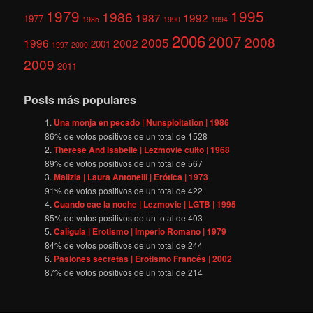
1979
1995
1986
1987
1992
1977
1985
1990
1994
2006
2007
2008
2005
1996
2002
2001
1997
2000
2009
2011
Posts más populares
Una monja en pecado | Nunsploitation | 1986
86
% de votos positivos de un total de
1528
Therese And Isabelle | Lezmovie culto | 1968
89
% de votos positivos de un total de
567
Malizia | Laura Antonelli | Erótica | 1973
91
% de votos positivos de un total de
422
Cuando cae la noche | Lezmovie | LGTB | 1995
85
% de votos positivos de un total de
403
Calígula | Erotismo | Imperio Romano | 1979
84
% de votos positivos de un total de
244
Pasiones secretas | Erotismo Francés | 2002
87
% de votos positivos de un total de
214