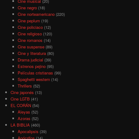
Cine musical
(20)
Cine negro
(18)
Cine norteamericano
(220)
Cine peplum
(19)
Cine policiaco
(12)
Cine religioso
(120)
Cine romanos
(14)
Cine suspense
(89)
Cine y literatura
(80)
Drama judicial
(39)
Estrenos pejino
(95)
Películas cristianas
(99)
Spaghetti western
(14)
Thrillers
(52)
Cine japonés
(13)
Cine LGTB
(41)
EL CORÁN
(54)
Aleyas
(52)
Azoras
(52)
LA BIBLIA
(460)
Apocalipsis
(39)
Apócrifos
(14)