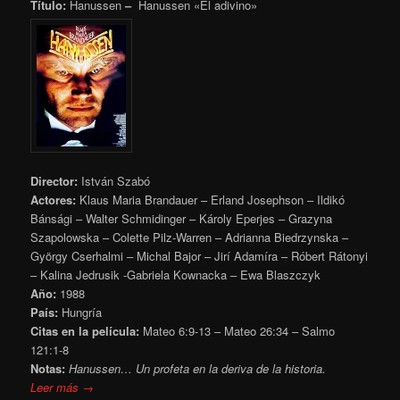
Título:
Hanussen
–
Hanussen «El adivino»
Director:
István Szabó
Actores:
Klaus Maria Brandauer – Erland Josephson – Ildikó
Bánsági – Walter Schmidinger – Károly Eperjes – Grazyna
Szapolowska – Colette Pilz-Warren – Adrianna Biedrzynska –
György Cserhalmi – Michal Bajor – Jirí Adamíra – Róbert Rátonyi
– Kalina Jedrusik -Gabriela Kownacka – Ewa Blaszczyk
Año:
1988
País:
Hungría
Citas en la película:
Mateo 6:9-13 – Mateo 26:34 – Salmo
121:1-8
Notas:
Hanussen… Un profeta en la deriva de la historia.
Leer más →