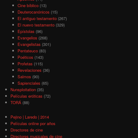
Cine bíblico
(13)
Deuterocanónicos
(15)
El antiguo testamento
(267)
El nuevo testamento
(329)
Epístolas
(96)
Evangelios
(268)
Evangelistas
(301)
Pentateuco
(83)
Poéticos
(143)
Profetas
(115)
Revelaciones
(36)
Salmos
(90)
Sapienciales
(65)
Nunsploitation
(35)
Películas eróticas
(72)
TORÁ
(88)
Pejino | Laredo | 2014
Películas online por años
Directores de cine
Directores musicales de cine