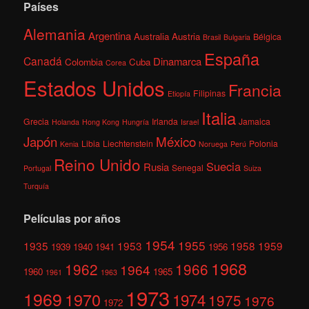
Países
Alemania
Argentina
Australia
Austria
Bélgica
Brasil
Bulgaria
España
Canadá
Dinamarca
Colombia
Cuba
Corea
Estados Unidos
Francia
Filipinas
Etiopía
Italia
Grecia
Irlanda
Jamaica
Holanda
Hong Kong
Hungría
Israel
México
Japón
Libia
Liechtenstein
Polonia
Kenia
Noruega
Perú
Reino Unido
Suecia
Rusia
Senegal
Portugal
Suiza
Turquía
Películas por años
1954
1955
1935
1953
1958
1959
1939
1940
1941
1956
1968
1962
1966
1964
1960
1965
1961
1963
1973
1969
1970
1974
1975
1976
1972