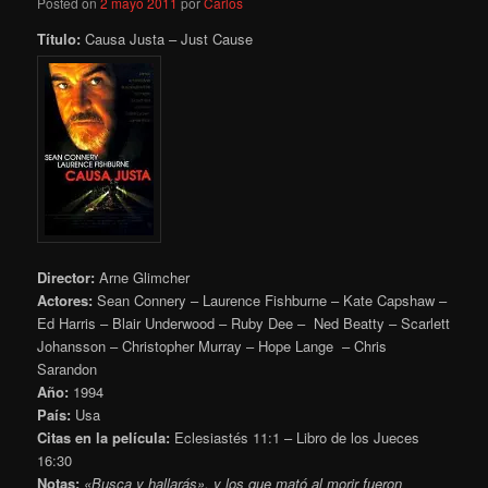
Posted on
2 mayo 2011
por
Carlos
Título:
Causa Justa – Just Cause
Director:
Arne Glimcher
Actores:
Sean Connery – Laurence Fishburne – Kate Capshaw –
Ed Harris – Blair Underwood – Ruby Dee – Ned Beatty – Scarlett
Johansson – Christopher Murray – Hope Lange – Chris
Sarandon
Año:
1994
País:
Usa
Citas en la película:
Eclesiastés 11:1
– Libro de los Jueces
16:30
Notas:
«Busca y hallarás», y los que mató al morir fueron