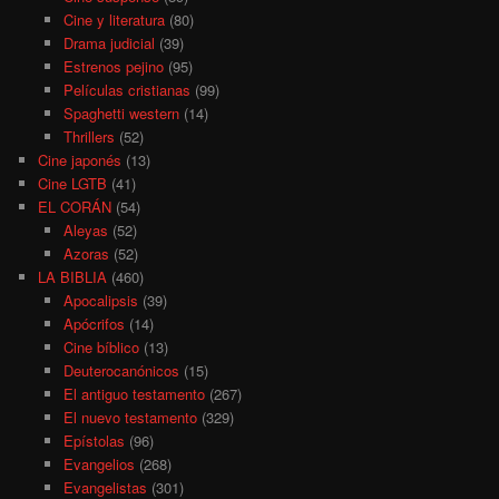
Cine y literatura
(80)
Drama judicial
(39)
Estrenos pejino
(95)
Películas cristianas
(99)
Spaghetti western
(14)
Thrillers
(52)
Cine japonés
(13)
Cine LGTB
(41)
EL CORÁN
(54)
Aleyas
(52)
Azoras
(52)
LA BIBLIA
(460)
Apocalipsis
(39)
Apócrifos
(14)
Cine bíblico
(13)
Deuterocanónicos
(15)
El antiguo testamento
(267)
El nuevo testamento
(329)
Epístolas
(96)
Evangelios
(268)
Evangelistas
(301)