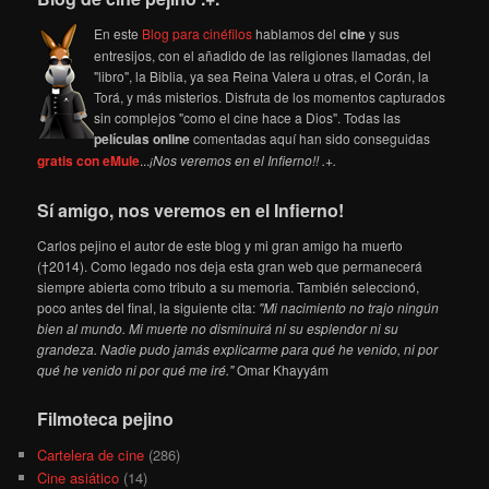
En este
Blog para cinéfilos
hablamos del
cine
y sus
entresijos, con el añadido de las religiones llamadas, del
"libro", la Biblia, ya sea Reina Valera u otras, el Corán, la
Torá, y más misterios. Disfruta de los momentos capturados
sin complejos "como el cine hace a Dios". Todas las
películas online
comentadas aquí han sido conseguidas
gratis con eMule
...
¡Nos veremos en el Infierno!! .+.
Sí amigo, nos veremos en el Infierno!
Carlos pejino el autor de este blog y mi gran amigo ha muerto
(†2014). Como legado nos deja esta gran web que permanecerá
siempre abierta como tributo a su memoria. También seleccionó,
poco antes del final, la siguiente cita:
"Mi nacimiento no trajo ningún
bien al mundo. Mi muerte no disminuirá ni su esplendor ni su
grandeza. Nadie pudo jamás explicarme para qué he venido, ni por
qué he venido ni por qué me iré."
Omar Khayyám
Filmoteca pejino
Cartelera de cine
(286)
Cine asiático
(14)