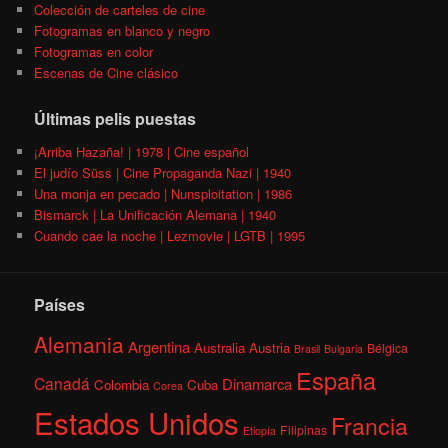
Colección de carteles de cine
Fotogramas en blanco y negro
Fotogramas en color
Escenas de Cine clásico
Últimas pelis puestas
¡Arriba Hazaña! | 1978 | Cine español
El judío Süss | Cine Propaganda Nazi | 1940
Una monja en pecado | Nunsploitation | 1986
Bismarck | La Unificación Alemana | 1940
Cuando cae la noche | Lezmovie | LGTB | 1995
Países
Alemania
Argentina
Australia
Austria
Bélgica
Brasil
Bulgaria
España
Canadá
Dinamarca
Colombia
Cuba
Corea
Estados Unidos
Francia
Filipinas
Etiopía