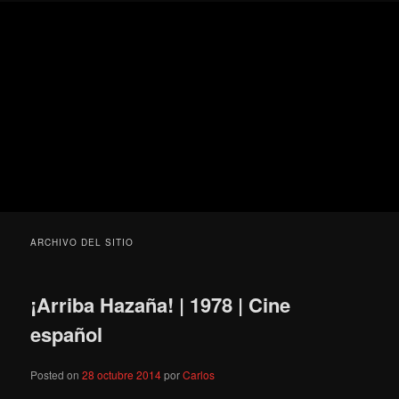
Ir
Ir
Secondary
Blog
al
al
menu
de
contenido
contenido
cine
Para todos los públicos
principal
secundario
pejino
Blog de cine pejino
ARCHIVO DEL SITIO
¡Arriba Hazaña! | 1978 | Cine
español
Posted on
28 octubre 2014
por
Carlos