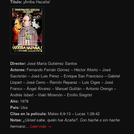
Título: ¡
Arriba Hazaña!
Director:
José María Gutiérrez Santos
Actores:
Fernando Fernán Gómez – Héctor Alterio – José
Sacristán – José Luis Pérez – Enrique San Francisco – Gabriel
Llopart – José Cerro – Ramón Reparaz – Luis Ciges – José
Franco – Ángel Álvarez – Manuel Guitián – Antonio Orengo –
Andrés Isbert – Iñaki Miramón – Emilio Siegrist
Año:
1978
País:
Usa
Citas en la película:
Mateo 6:9-13 – Lucas 1:28-42
Notas:
¿Usted sabe, quién fue Azaña?. Con hache o sin hache
hermano…
Leer más →