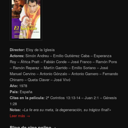
Director:
Eloy de la Iglesia
Actores:
Simón Andreu – Emilio Gutiérrez Caba – Esperanza
Roy – África Pratt – Fabián Conde – José Franco – Ramón Pons
– Ramón Reparaz – Martín Garrido – Emilio Soriano – José
Manuel Cervino – Antonio Gónzalo – Antonio Gamero – Fernando
Chinarro – Queta Claver – José Vivó
Año:
1978
País:
España
Citas en la película:
2ª Corintios 13:13-14 – Juan 2:1 – Génesis
1:28
Notas:
«La fe era su meta, la degeneración, su trágico final!»
Leer más →
Blog de cine pejino .+.