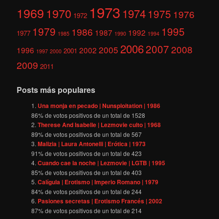
1973
1969
1970
1974
1975
1976
1972
1979
1995
1986
1987
1992
1977
1985
1990
1994
2006
2007
2008
2005
1996
2002
2001
1997
2000
2009
2011
Posts más populares
Una monja en pecado | Nunsploitation | 1986
86
% de votos positivos de un total de
1528
Therese And Isabelle | Lezmovie culto | 1968
89
% de votos positivos de un total de
567
Malizia | Laura Antonelli | Erótica | 1973
91
% de votos positivos de un total de
423
Cuando cae la noche | Lezmovie | LGTB | 1995
85
% de votos positivos de un total de
403
Calígula | Erotismo | Imperio Romano | 1979
84
% de votos positivos de un total de
244
Pasiones secretas | Erotismo Francés | 2002
87
% de votos positivos de un total de
214