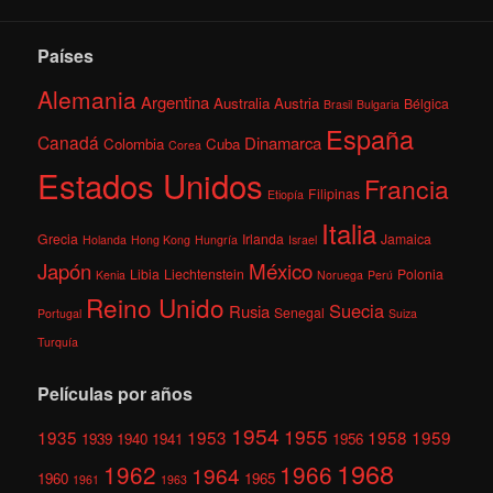
Países
Alemania
Argentina
Australia
Austria
Bélgica
Brasil
Bulgaria
España
Canadá
Dinamarca
Colombia
Cuba
Corea
Estados Unidos
Francia
Filipinas
Etiopía
Italia
Grecia
Irlanda
Jamaica
Holanda
Hong Kong
Hungría
Israel
México
Japón
Libia
Liechtenstein
Polonia
Kenia
Noruega
Perú
Reino Unido
Suecia
Rusia
Senegal
Portugal
Suiza
Turquía
Películas por años
1954
1955
1935
1953
1958
1959
1939
1940
1941
1956
1968
1962
1966
1964
1960
1965
1961
1963