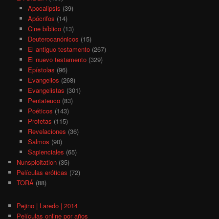
Apocalipsis
(39)
Apócrifos
(14)
Cine bíblico
(13)
Deuterocanónicos
(15)
El antiguo testamento
(267)
El nuevo testamento
(329)
Epístolas
(96)
Evangelios
(268)
Evangelistas
(301)
Pentateuco
(83)
Poéticos
(143)
Profetas
(115)
Revelaciones
(36)
Salmos
(90)
Sapienciales
(65)
Nunsploitation
(35)
Películas eróticas
(72)
TORÁ
(88)
Pejino | Laredo | 2014
Películas online por años