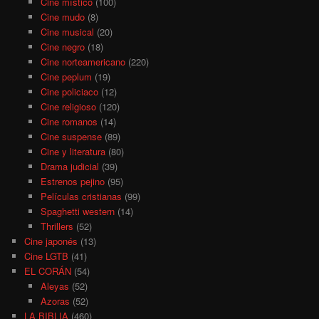
Cine místico
(100)
Cine mudo
(8)
Cine musical
(20)
Cine negro
(18)
Cine norteamericano
(220)
Cine peplum
(19)
Cine policiaco
(12)
Cine religioso
(120)
Cine romanos
(14)
Cine suspense
(89)
Cine y literatura
(80)
Drama judicial
(39)
Estrenos pejino
(95)
Películas cristianas
(99)
Spaghetti western
(14)
Thrillers
(52)
Cine japonés
(13)
Cine LGTB
(41)
EL CORÁN
(54)
Aleyas
(52)
Azoras
(52)
LA BIBLIA
(460)