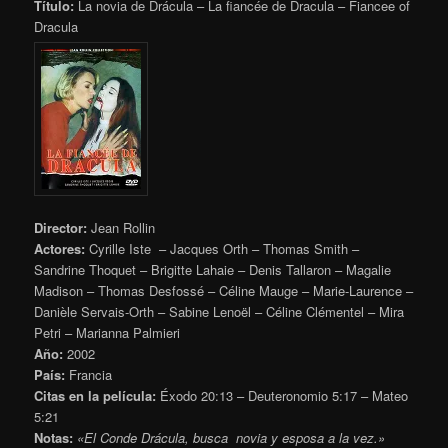
Título:
La novia de Drácula – La fiancée de Dracula – Fiancee of
Dracula
Director:
Jean Rollin
Actores:
Cyrille Iste – Jacques Orth – Thomas Smith –
Sandrine Thoquet – Brigitte Lahaie – Denis Tallaron – Magalie
Madison – Thomas Desfossé – Céline Mauge – Marie-Laurence –
Danièle Servais-Orth – Sabine Lenoël – Céline Clémentel – Mira
Petri – Marianna Palmieri
Año:
2002
País:
Francia
Citas en la película:
Éxodo 20:13 – Deuteronomio 5:17 – Mateo
5:21
Notas:
«El Conde Drácula, busca novia y esposa a la vez.»