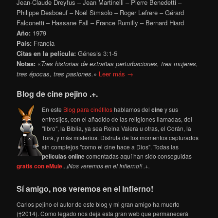
Jean-Claude Dreyfus – Jean Martinelli – Pierre Benedetti –
Philippe Desboeuf – Noël Simsolo – Roger Lefrere – Gérard
Falconetti – Hassane Fall – France Rumilly – Bernard Hiard
Año:
1979
País:
Francia
Citas en la película:
Génesis 3:1-5
Notas:
«
Tres historias de extrañas perturbaciones, tres mujeres,
tres épocas, tres pasiones.
»
Leer más →
Blog de cine pejino .+.
En este
Blog para cinéfilos
hablamos del
cine
y sus
entresijos, con el añadido de las religiones llamadas, del
"libro", la Biblia, ya sea Reina Valera u otras, el Corán, la
Torá, y más misterios. Disfruta de los momentos capturados
sin complejos "como el cine hace a Dios". Todas las
películas online
comentadas aquí han sido conseguidas
gratis con eMule
...
¡Nos veremos en el Infierno!! .+.
Sí amigo, nos veremos en el Infierno!
Carlos pejino el autor de este blog y mi gran amigo ha muerto
(†2014). Como legado nos deja esta gran web que permanecerá