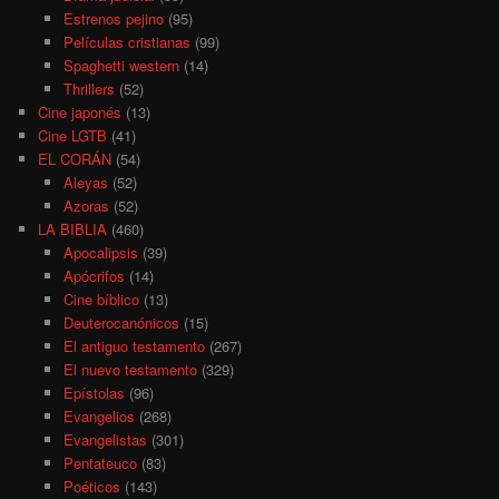
Estrenos pejino
(95)
Películas cristianas
(99)
Spaghetti western
(14)
Thrillers
(52)
Cine japonés
(13)
Cine LGTB
(41)
EL CORÁN
(54)
Aleyas
(52)
Azoras
(52)
LA BIBLIA
(460)
Apocalipsis
(39)
Apócrifos
(14)
Cine bíblico
(13)
Deuterocanónicos
(15)
El antiguo testamento
(267)
El nuevo testamento
(329)
Epístolas
(96)
Evangelios
(268)
Evangelistas
(301)
Pentateuco
(83)
Poéticos
(143)