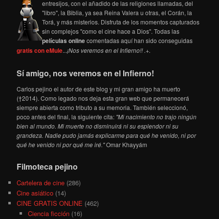
entresijos, con el añadido de las religiones llamadas, del
"libro", la Biblia, ya sea Reina Valera u otras, el Corán, la
Torá, y más misterios. Disfruta de los momentos capturados
sin complejos "como el cine hace a Dios". Todas las
películas online
comentadas aquí han sido conseguidas
gratis con eMule
...
¡Nos veremos en el Infierno!! .+.
Sí amigo, nos veremos en el Infierno!
Carlos pejino el autor de este blog y mi gran amigo ha muerto
(†2014). Como legado nos deja esta gran web que permanecerá
siempre abierta como tributo a su memoria. También seleccionó,
poco antes del final, la siguiente cita:
"Mi nacimiento no trajo ningún
bien al mundo. Mi muerte no disminuirá ni su esplendor ni su
grandeza. Nadie pudo jamás explicarme para qué he venido, ni por
qué he venido ni por qué me iré."
Omar Khayyám
Filmoteca pejino
Cartelera de cine
(286)
Cine asiático
(14)
CINE GRATIS ONLINE
(462)
Ciencia ficción
(16)