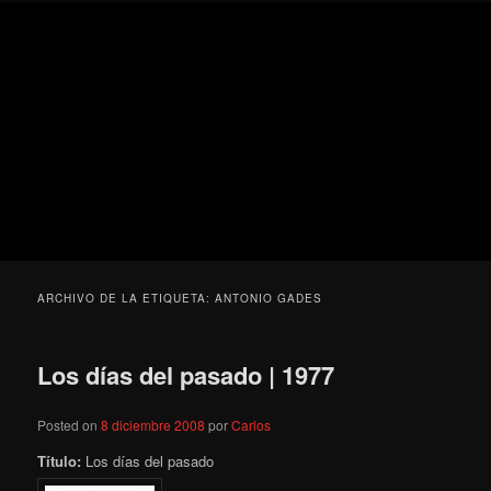
Ir
Ir
Secondary
Blog
al
al
menu
de
contenido
contenido
cine
Para todos los públicos
principal
secundario
pejino
Blog de cine pejino
ARCHIVO DE LA ETIQUETA:
ANTONIO GADES
Los días del pasado | 1977
Posted on
8 diciembre 2008
por
Carlos
Título:
Los días del pasado