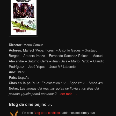
Director:
Mario Camus
Actores:
Marisol ‘Pepa Flores’ – Antonio Gades – Gustavo
Berges – Antonio Iranzo – Fernando Sanchez Polack – Manuel
Alexandre – Saturno Cerra – Juan Sala – Mario Pardo – Claudio
Rodríguez – José Yepes – José Mª Labernié
Año:
1977
Pais:
España
Citas en la película:
Eclesiástico 1:2 – Ageo 2:17 – Amós 4:9
Notas:
Las arenas del mar, las gotas de lluvia y los días del
pasado ¿quién podrá contarlos?.
Leer más →
Blog de cine pejino .+.
En este
Blog para cinéfilos
hablamos del
cine
y sus