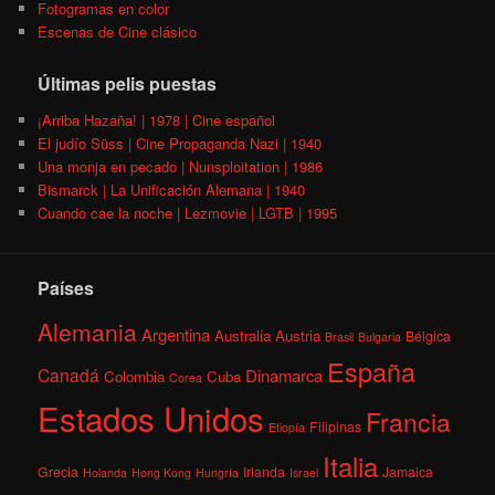
Fotogramas en color
Escenas de Cine clásico
Últimas pelis puestas
¡Arriba Hazaña! | 1978 | Cine español
El judío Süss | Cine Propaganda Nazi | 1940
Una monja en pecado | Nunsploitation | 1986
Bismarck | La Unificación Alemana | 1940
Cuando cae la noche | Lezmovie | LGTB | 1995
Países
Alemania
Argentina
Australia
Austria
Bélgica
Brasil
Bulgaria
España
Canadá
Dinamarca
Colombia
Cuba
Corea
Estados Unidos
Francia
Filipinas
Etiopía
Italia
Grecia
Irlanda
Jamaica
Holanda
Hong Kong
Hungría
Israel