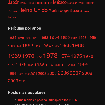
México
Japón
Libia
Liechtenstein
Polonia
Kenia
Noruega
Perú
Reino Unido
Suecia
Rusia
Senegal
Portugal
Suiza
Turquía
Películas por años
1954
1955
1935
1953
1958
1959
1939
1940
1941
1956
1968
1962
1966
1964
1960
1965
1961
1963
1973
1969
1970
1974
1975
1976
1972
1979
1995
1986
1987
1992
1977
1985
1990
1994
2006
2007
2008
2005
1996
2002
2001
1997
2000
2009
2011
Posts más populares
Una monja en pecado | Nunsploitation | 1986
86
% de votos positivos de un total de
1528