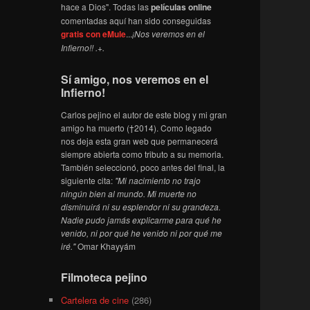
hace a Dios". Todas las
películas online
comentadas aquí han sido conseguidas
gratis con eMule
...
¡Nos veremos en el
Infierno!! .+.
Sí amigo, nos veremos en el
Infierno!
Carlos pejino el autor de este blog y mi gran
amigo ha muerto (†2014). Como legado
nos deja esta gran web que permanecerá
siempre abierta como tributo a su memoria.
También seleccionó, poco antes del final, la
siguiente cita:
"Mi nacimiento no trajo
ningún bien al mundo. Mi muerte no
disminuirá ni su esplendor ni su grandeza.
Nadie pudo jamás explicarme para qué he
venido, ni por qué he venido ni por qué me
iré."
Omar Khayyám
Filmoteca pejino
Cartelera de cine
(286)