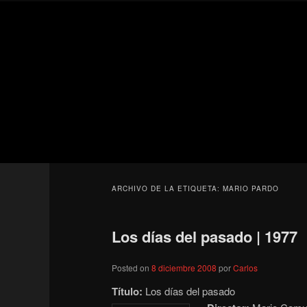
Ir
Ir
Secondary
al
al
menu
contenido
contenido
Para todos los públicos
principal
secundario
Blog de cine 
ARCHIVO DE LA ETIQUETA:
MARIO PARDO
Los días del pasado | 1977
Posted on
8 diciembre 2008
por
Carlos
Título:
Los días del pasado