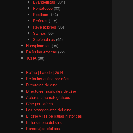
Evangelistas
(301)
Pentateuco
(83)
Poéticos
(143)
Profetas
(115)
Revelaciones
(36)
Salmos
(90)
Sapienciales
(65)
Nunsploitation
(35)
Películas eróticas
(72)
TORÁ
(88)
Pejino | Laredo | 2014
Películas online por años
Directores de cine
Directores musicales de cine
Actores cinematográficos
Cine por paises
Los protagonistas del cine
El cine y las películas históricas
El fenómeno del cine
Personajes bíblicos