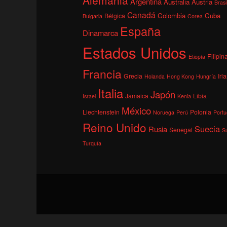
Argentina
Australia
Austria
Brasi
Canadá
Colombia
Cuba
Bélgica
Bulgaria
Corea
España
Dinamarca
Estados Unidos
Filipin
Etiopía
Francia
Grecia
Irl
Holanda
Hong Kong
Hungría
Italia
Japón
Jamaica
Libia
Israel
Kenia
México
Liechtenstein
Polonia
Noruega
Perú
Portu
Reino Unido
Suecia
Rusia
Senegal
S
Turquía