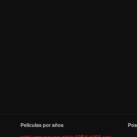
Películas por años
Pos
1954
1955
1935
1953