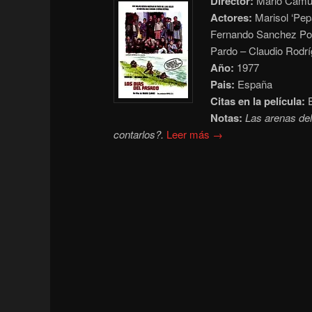
Director:
Mario Cam
Actores:
Marisol ‘Pep
Fernando Sanchez Pol
Pardo – Claudio Rodr
Año:
1977
Pais:
España
Citas en la película:
E
Notas:
Las arenas del 
contarlos?.
Leer más →