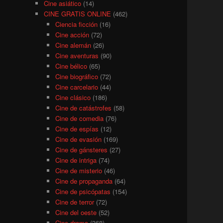
Cine asiático
(14)
CINE GRATIS ONLINE
(462)
Ciencia ficción
(16)
Cine acción
(72)
Cine alemán
(26)
Cine aventuras
(90)
Cine bélico
(65)
Cine biográfico
(72)
Cine carcelario
(44)
Cine clásico
(186)
Cine de catástrofes
(58)
Cine de comedia
(76)
Cine de espías
(12)
Cine de evasión
(169)
Cine de gánsteres
(27)
Cine de intriga
(74)
Cine de misterio
(46)
Cine de propaganda
(64)
Cine de psicópatas
(154)
Cine de terror
(72)
Cine del oeste
(52)
Cine drama
(368)