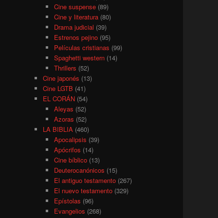
Cine suspense
(89)
Cine y literatura
(80)
Drama judicial
(39)
Estrenos pejino
(95)
Películas cristianas
(99)
Spaghetti western
(14)
Thrillers
(52)
Cine japonés
(13)
Cine LGTB
(41)
EL CORÁN
(54)
Aleyas
(52)
Azoras
(52)
LA BIBLIA
(460)
Apocalipsis
(39)
Apócrifos
(14)
Cine bíblico
(13)
Deuterocanónicos
(15)
El antiguo testamento
(267)
El nuevo testamento
(329)
Epístolas
(96)
Evangelios
(268)