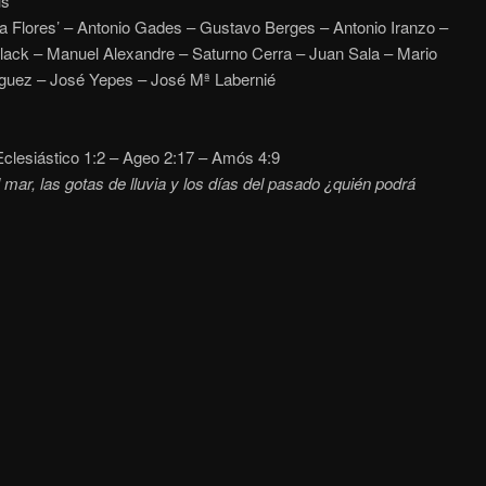
us
a Flores’ – Antonio Gades – Gustavo Berges – Antonio Iranzo –
ack – Manuel Alexandre – Saturno Cerra – Juan Sala – Mario
íguez – José Yepes – José Mª Labernié
clesiástico 1:2 – Ageo 2:17 – Amós 4:9
mar, las gotas de lluvia y los días del pasado ¿quién podrá