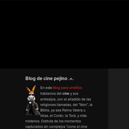
Blog de cine pejino .+.
En este
Blog para cinéfilos
hablamos del
cine
y sus
entresijos, con el añadido de las
religiones llamadas, del "libro", la
Biblia, ya sea Reina Valera u
otras, el Corán, la Torá, y más
misterios. Disfruta de los momentos
capturados sin complejos "como el cine