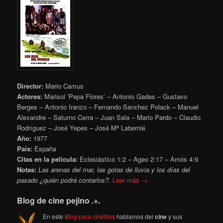
Director:
Mario Camus
Actores:
Marisol ‘Pepa Flores’ – Antonio Gades – Gustavo
Berges – Antonio Iranzo – Fernando Sanchez Polack – Manuel
Alexandre – Saturno Cerra – Juan Sala – Mario Pardo – Claudio
Rodríguez – José Yepes – José Mª Labernié
Año:
1977
Pais:
España
Citas en la película:
Eclesiástico 1:2 – Ageo 2:17 – Amós 4:9
Notas:
Las arenas del mar, las gotas de lluvia y los días del
pasado ¿quién podrá contarlos?.
Leer más →
Blog de cine pejino .+.
En este
Blog para cinéfilos
hablamos del
cine
y sus