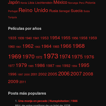
México
Japón
Libia
Liechtenstein
Polonia
Kenia
Noruega
Perú
Reino Unido
Suecia
Rusia
Senegal
Portugal
Suiza
Turquía
Películas por años
1954
1955
1935
1953
1958
1959
1939
1940
1941
1956
1968
1962
1966
1964
1960
1965
1961
1963
1973
1969
1970
1974
1975
1976
1972
1979
1995
1986
1987
1992
1977
1985
1990
1994
2006
2007
2008
2005
1996
2002
2001
1997
2000
2009
2011
Posts más populares
Una monja en pecado | Nunsploitation | 1986
86
% de votos positivos de un total de
1528