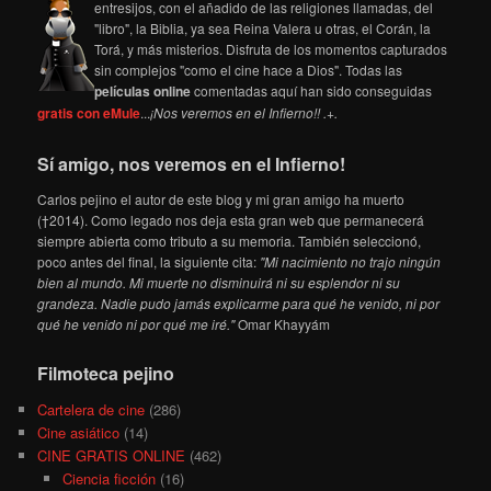
entresijos, con el añadido de las religiones llamadas, del
"libro", la Biblia, ya sea Reina Valera u otras, el Corán, la
Torá, y más misterios. Disfruta de los momentos capturados
sin complejos "como el cine hace a Dios". Todas las
películas online
comentadas aquí han sido conseguidas
gratis con eMule
...
¡Nos veremos en el Infierno!! .+.
Sí amigo, nos veremos en el Infierno!
Carlos pejino el autor de este blog y mi gran amigo ha muerto
(†2014). Como legado nos deja esta gran web que permanecerá
siempre abierta como tributo a su memoria. También seleccionó,
poco antes del final, la siguiente cita:
"Mi nacimiento no trajo ningún
bien al mundo. Mi muerte no disminuirá ni su esplendor ni su
grandeza. Nadie pudo jamás explicarme para qué he venido, ni por
qué he venido ni por qué me iré."
Omar Khayyám
Filmoteca pejino
Cartelera de cine
(286)
Cine asiático
(14)
CINE GRATIS ONLINE
(462)
Ciencia ficción
(16)