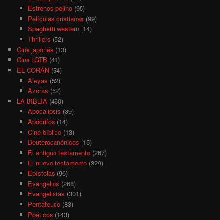
Estrenos pejino
(95)
Películas cristianas
(99)
Spaghetti western
(14)
Thrillers
(52)
Cine japonés
(13)
Cine LGTB
(41)
EL CORÁN
(54)
Aleyas
(52)
Azoras
(52)
LA BIBLIA
(460)
Apocalipsis
(39)
Apócrifos
(14)
Cine bíblico
(13)
Deuterocanónicos
(15)
El antiguo testamento
(267)
El nuevo testamento
(329)
Epístolas
(96)
Evangelios
(268)
Evangelistas
(301)
Pentateuco
(83)
Poéticos
(143)