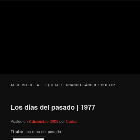
Ir
Ir
Secondary
Blog
al
al
menu
de
contenido
contenido
cine
Para todos los públicos
principal
secundario
pejino
Blog de cine pejino
ARCHIVO DE LA ETIQUETA:
FERNANDO SÁNCHEZ POLACK
Los días del pasado | 1977
Posted on
8 diciembre 2008
por
Carlos
Título:
Los días del pasado