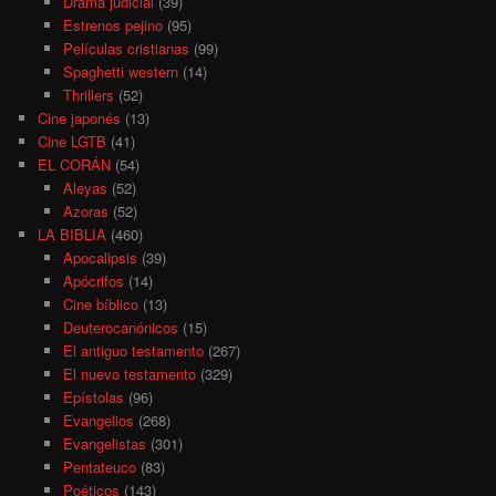
Drama judicial
(39)
Estrenos pejino
(95)
Películas cristianas
(99)
Spaghetti western
(14)
Thrillers
(52)
Cine japonés
(13)
Cine LGTB
(41)
EL CORÁN
(54)
Aleyas
(52)
Azoras
(52)
LA BIBLIA
(460)
Apocalipsis
(39)
Apócrifos
(14)
Cine bíblico
(13)
Deuterocanónicos
(15)
El antiguo testamento
(267)
El nuevo testamento
(329)
Epístolas
(96)
Evangelios
(268)
Evangelistas
(301)
Pentateuco
(83)
Poéticos
(143)