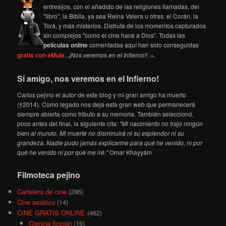
entresijos, con el añadido de las religiones llamadas, del
"libro", la Biblia, ya sea Reina Valera u otras, el Corán, la
Torá, y más misterios. Disfruta de los momentos capturados
sin complejos "como el cine hace a Dios". Todas las
películas online
comentadas aquí han sido conseguidas
gratis con eMule
...
¡Nos veremos en el Infierno!! .+.
Sí amigo, nos veremos en el Infierno!
Carlos pejino el autor de este blog y mi gran amigo ha muerto
(†2014). Como legado nos deja esta gran web que permanecerá
siempre abierta como tributo a su memoria. También seleccionó,
poco antes del final, la siguiente cita:
"Mi nacimiento no trajo ningún
bien al mundo. Mi muerte no disminuirá ni su esplendor ni su
grandeza. Nadie pudo jamás explicarme para qué he venido, ni por
qué he venido ni por qué me iré."
Omar Khayyám
Filmoteca pejino
Cartelera de cine
(286)
Cine asiático
(14)
CINE GRATIS ONLINE
(462)
Ciencia ficción
(16)