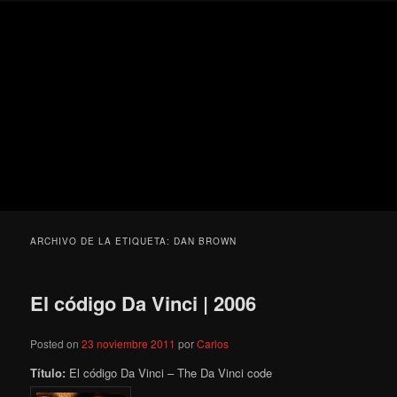
Ir
Ir
Secondary
Blog
al
al
menu
de
contenido
contenido
cine
Para todos los públicos
principal
secundario
pejino
Blog de cine pejino
ARCHIVO DE LA ETIQUETA:
DAN BROWN
El código Da Vinci | 2006
Posted on
23 noviembre 2011
por
Carlos
Título:
El código Da Vinci – The Da Vinci code