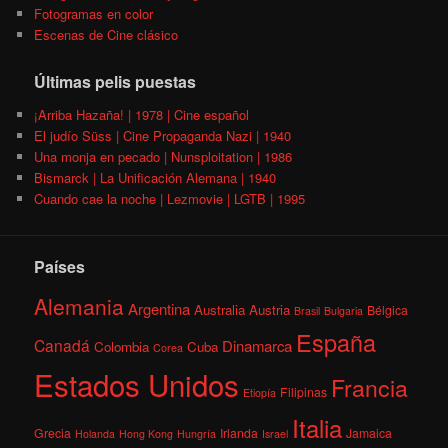
Fotogramas en color
Escenas de Cine clásico
Últimas pelis puestas
¡Arriba Hazaña! | 1978 | Cine español
El judío Süss | Cine Propaganda Nazi | 1940
Una monja en pecado | Nunsploitation | 1986
Bismarck | La Unificación Alemana | 1940
Cuando cae la noche | Lezmovie | LGTB | 1995
Países
Alemania
Argentina
Australia
Austria
Bélgica
Brasil
Bulgaria
España
Canadá
Dinamarca
Colombia
Cuba
Corea
Estados Unidos
Francia
Filipinas
Etiopía
Italia
Grecia
Irlanda
Jamaica
Holanda
Hong Kong
Hungría
Israel