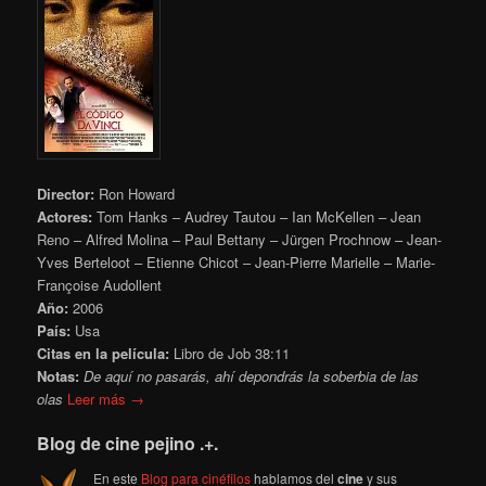
Director:
Ron Howard
Actores:
Tom Hanks – Audrey Tautou – Ian McKellen – Jean
Reno – Alfred Molina – Paul Bettany – Jürgen Prochnow – Jean-
Yves Berteloot – Etienne Chicot – Jean-Pierre Marielle – Marie-
Françoise Audollent
Año:
2006
País:
Usa
Citas en la película:
Libro de Job 38:11
Notas:
De aquí no pasarás, ahí depondrás la soberbia de las
olas
Leer más →
Blog de cine pejino .+.
En este
Blog para cinéfilos
hablamos del
cine
y sus