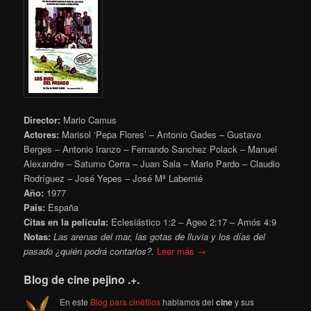
Director:
Mario Camus
Actores:
Marisol ‘Pepa Flores’ – Antonio Gades – Gustavo
Berges – Antonio Iranzo – Fernando Sanchez Polack – Manuel
Alexandre – Saturno Cerra – Juan Sala – Mario Pardo – Claudio
Rodríguez – José Yepes – José Mª Labernié
Año:
1977
Pais:
España
Citas en la película:
Eclesiástico 1:2 – Ageo 2:17 – Amós 4:9
Notas:
Las arenas del mar, las gotas de lluvia y los días del
pasado ¿quién podrá contarlos?.
Leer más →
Blog de cine pejino .+.
En este
Blog para cinéfilos
hablamos del
cine
y sus