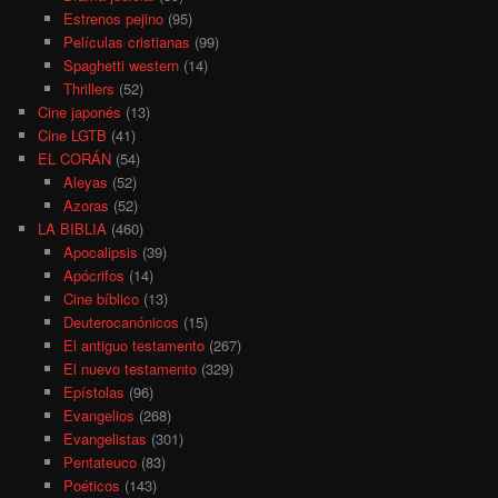
Estrenos pejino
(95)
Películas cristianas
(99)
Spaghetti western
(14)
Thrillers
(52)
Cine japonés
(13)
Cine LGTB
(41)
EL CORÁN
(54)
Aleyas
(52)
Azoras
(52)
LA BIBLIA
(460)
Apocalipsis
(39)
Apócrifos
(14)
Cine bíblico
(13)
Deuterocanónicos
(15)
El antiguo testamento
(267)
El nuevo testamento
(329)
Epístolas
(96)
Evangelios
(268)
Evangelistas
(301)
Pentateuco
(83)
Poéticos
(143)