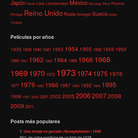
México
Japón
Libia
Liechtenstein
Polonia
Kenia
Noruega
Perú
Reino Unido
Suecia
Rusia
Senegal
Portugal
Suiza
Turquía
Películas por años
1954
1955
1935
1953
1958
1959
1939
1940
1941
1956
1968
1962
1966
1964
1960
1965
1961
1963
1973
1969
1970
1974
1975
1976
1972
1979
1995
1986
1987
1992
1977
1985
1990
1994
2006
2007
2008
2005
1996
2002
2001
1997
2000
2009
2011
Posts más populares
Una monja en pecado | Nunsploitation | 1986
86
% de votos positivos de un total de
1528