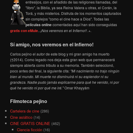
entresijos, con el añadido de las religiones llamadas, del
"libro", la Biblia, ya sea Reina Valera u otras, el Corán, la
Torá, y más misterios. Disfruta de los momentos capturados
sin complejos "como el cine hace a Dios". Todas las
películas online
comentadas aquí han sido conseguidas
gratis con eMule
...
¡Nos veremos en el Infierno!! .+.
Sí amigo, nos veremos en el Infierno!
Carlos pejino el autor de este blog y mi gran amigo ha muerto
(†2014). Como legado nos deja esta gran web que permanecerá
siempre abierta como tributo a su memoria. También seleccionó,
poco antes del final, la siguiente cita:
"Mi nacimiento no trajo ningún
bien al mundo. Mi muerte no disminuirá ni su esplendor ni su
grandeza. Nadie pudo jamás explicarme para qué he venido, ni por
qué he venido ni por qué me iré."
Omar Khayyám
Filmoteca pejino
Cartelera de cine
(286)
Cine asiático
(14)
CINE GRATIS ONLINE
(462)
Ciencia ficción
(16)