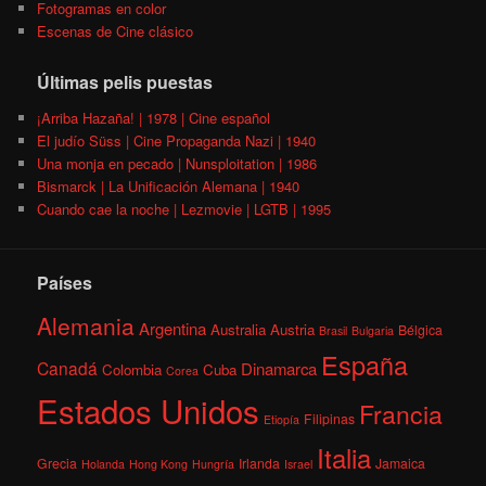
Fotogramas en color
Escenas de Cine clásico
Últimas pelis puestas
¡Arriba Hazaña! | 1978 | Cine español
El judío Süss | Cine Propaganda Nazi | 1940
Una monja en pecado | Nunsploitation | 1986
Bismarck | La Unificación Alemana | 1940
Cuando cae la noche | Lezmovie | LGTB | 1995
Países
Alemania
Argentina
Australia
Austria
Bélgica
Brasil
Bulgaria
España
Canadá
Dinamarca
Colombia
Cuba
Corea
Estados Unidos
Francia
Filipinas
Etiopía
Italia
Grecia
Irlanda
Jamaica
Holanda
Hong Kong
Hungría
Israel