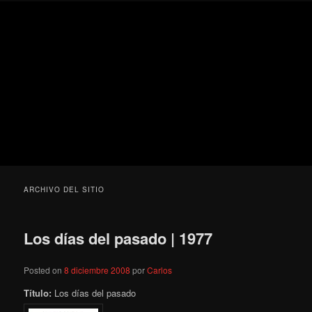
Ir
Ir
Secondary
Blog
al
al
menu
de
contenido
contenido
cine
Para todos los públicos
principal
secundario
pejino
Blog de cine pejino
ARCHIVO DEL SITIO
Los días del pasado | 1977
Posted on
8 diciembre 2008
por
Carlos
Título:
Los días del pasado