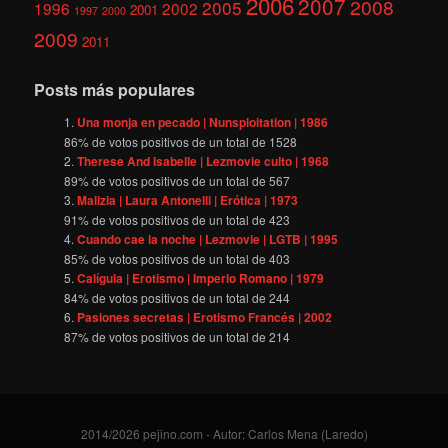
2006
2007
2008
2005
1996
2002
2001
1997
2000
2009
2011
Posts más populares
Una monja en pecado | Nunsploitation | 1986
86
% de votos positivos de un total de
1528
Therese And Isabelle | Lezmovie culto | 1968
89
% de votos positivos de un total de
567
Malizia | Laura Antonelli | Erótica | 1973
91
% de votos positivos de un total de
423
Cuando cae la noche | Lezmovie | LGTB | 1995
85
% de votos positivos de un total de
403
Calígula | Erotismo | Imperio Romano | 1979
84
% de votos positivos de un total de
244
Pasiones secretas | Erotismo Francés | 2002
87
% de votos positivos de un total de
214
2014/2026 pejino.com - Autor: Carlos Mena (Laredo)