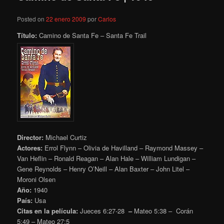
Posted on
22 enero 2009
por
Carlos
Título:
Camino de Santa Fe – Santa Fe Trail
Dire
ctor:
Michael Curtiz
Actores:
Errol Flynn – Olivia de Havilland – Raymond Massey –
Van Heflin – Ronald Reagan – Alan Hale – William Lundigan –
Gene Reynolds – Henry O’Neill – Alan Baxter – John Litel –
Moroni Olsen
Año:
1940
País:
Usa
Citas en la película:
Jueces 6:27-28
–
Mateo 5:38
– Corán
5:49 – Mateo 27:5