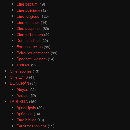
Cine peplum
(19)
Cine policiaco
(12)
Cine religioso
(120)
Cine romanos
(14)
Cine suspense
(89)
Cine y literatura
(80)
Drama judicial
(39)
Estrenos pejino
(95)
Películas cristianas
(99)
Spaghetti western
(14)
Thrillers
(52)
Cine japonés
(13)
Cine LGTB
(41)
EL CORÁN
(54)
Aleyas
(52)
Azoras
(52)
LA BIBLIA
(460)
Apocalipsis
(39)
Apócrifos
(14)
Cine bíblico
(13)
Deuterocanónicos
(15)