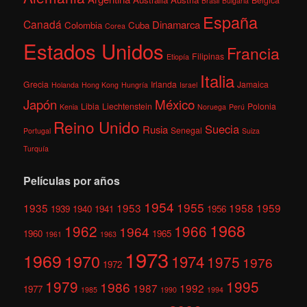
Brasil
Bulgaria
España
Canadá
Dinamarca
Colombia
Cuba
Corea
Estados Unidos
Francia
Filipinas
Etiopía
Italia
Grecia
Irlanda
Jamaica
Holanda
Hong Kong
Hungría
Israel
México
Japón
Libia
Liechtenstein
Polonia
Kenia
Noruega
Perú
Reino Unido
Suecia
Rusia
Senegal
Portugal
Suiza
Turquía
Películas por años
1954
1955
1935
1953
1958
1959
1939
1940
1941
1956
1968
1962
1966
1964
1960
1965
1961
1963
1973
1969
1970
1974
1975
1976
1972
1979
1995
1986
1987
1992
1977
1985
1990
1994