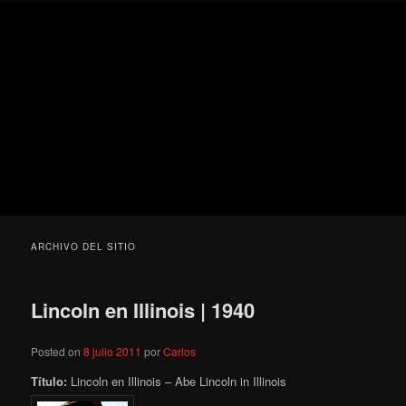
Ir
Ir
Secondary
Blog
al
al
menu
de
contenido
contenido
cine
Para todos los públicos
principal
secundario
pejino
Blog de cine pejino
ARCHIVO DEL SITIO
Lincoln en Illinois | 1940
Posted on
8 julio 2011
por
Carlos
Título:
Lincoln en Illinois – Abe Lincoln in Illinois