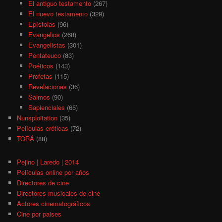
El antiguo testamento
(267)
El nuevo testamento
(329)
Epístolas
(96)
Evangelios
(268)
Evangelistas
(301)
Pentateuco
(83)
Poéticos
(143)
Profetas
(115)
Revelaciones
(36)
Salmos
(90)
Sapienciales
(65)
Nunsploitation
(35)
Películas eróticas
(72)
TORÁ
(88)
Pejino | Laredo | 2014
Películas online por años
Directores de cine
Directores musicales de cine
Actores cinematográficos
Cine por paises