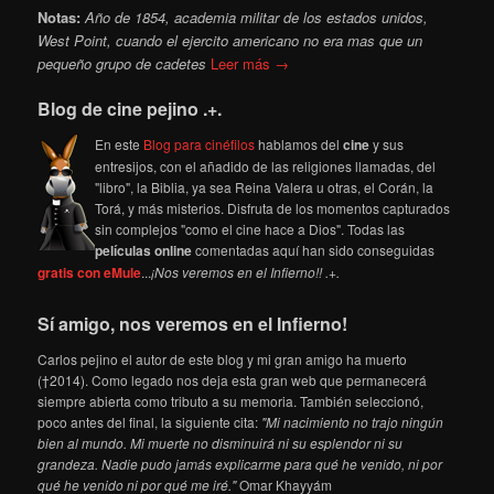
Notas:
Año de 1854, academia militar de los estados unidos,
West Point, cuando el ejercito americano no era mas que un
pequeño grupo de cadetes
Leer más →
Blog de cine pejino .+.
En este
Blog para cinéfilos
hablamos del
cine
y sus
entresijos, con el añadido de las religiones llamadas, del
"libro", la Biblia, ya sea Reina Valera u otras, el Corán, la
Torá, y más misterios. Disfruta de los momentos capturados
sin complejos "como el cine hace a Dios". Todas las
películas online
comentadas aquí han sido conseguidas
gratis con eMule
...
¡Nos veremos en el Infierno!! .+.
Sí amigo, nos veremos en el Infierno!
Carlos pejino el autor de este blog y mi gran amigo ha muerto
(†2014). Como legado nos deja esta gran web que permanecerá
siempre abierta como tributo a su memoria. También seleccionó,
poco antes del final, la siguiente cita:
"Mi nacimiento no trajo ningún
bien al mundo. Mi muerte no disminuirá ni su esplendor ni su
grandeza. Nadie pudo jamás explicarme para qué he venido, ni por
qué he venido ni por qué me iré."
Omar Khayyám