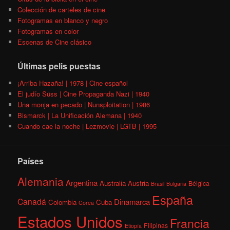
Colección de carteles de cine
Fotogramas en blanco y negro
Fotogramas en color
Escenas de Cine clásico
Últimas pelis puestas
¡Arriba Hazaña! | 1978 | Cine español
El judío Süss | Cine Propaganda Nazi | 1940
Una monja en pecado | Nunsploitation | 1986
Bismarck | La Unificación Alemana | 1940
Cuando cae la noche | Lezmovie | LGTB | 1995
Países
Alemania
Argentina
Australia
Austria
Bélgica
Brasil
Bulgaria
España
Canadá
Dinamarca
Colombia
Cuba
Corea
Estados Unidos
Francia
Filipinas
Etiopía