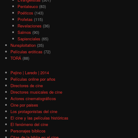
Pentateuco
(83)
Poéticos
(143)
Profetas
(115)
Revelaciones
(36)
Salmos
(90)
Sapienciales
(65)
Nunsploitation
(35)
Películas eróticas
(72)
TORÁ
(88)
Pejino | Laredo | 2014
Películas online por años
Directores de cine
Directores musicales de cine
Actores cinematográficos
Cine por paises
Los protagonistas del cine
El cine y las películas históricas
El fenómeno del cine
Personajes bíblicos
Citas de la biblia en el cine