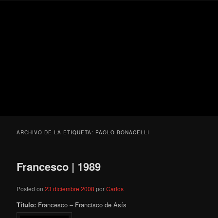
Ir
Ir
Secondary
Blog
al
al
menu
de
contenido
contenido
cine
Para todos los públicos
principal
secundario
pejino
Blog de cine pejino
ARCHIVO DE LA ETIQUETA:
PAOLO BONACELLI
Francesco | 1989
Posted on
23 diciembre 2008
por
Carlos
Título:
Francesco – Francisco de Asís