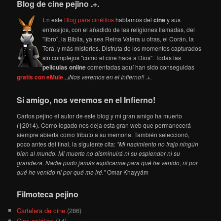
Blog de cine pejino .+.
En este
Blog para cinéfilos
hablamos del
cine
y sus
entresijos, con el añadido de las religiones llamadas, del
"libro", la Biblia, ya sea Reina Valera u otras, el Corán, la
Torá, y más misterios. Disfruta de los momentos capturados
sin complejos "como el cine hace a Dios". Todas las
películas online
comentadas aquí han sido conseguidas
gratis con eMule
...
¡Nos veremos en el Infierno!! .+.
Sí amigo, nos veremos en el Infierno!
Carlos pejino el autor de este blog y mi gran amigo ha muerto
(†2014). Como legado nos deja esta gran web que permanecerá
siempre abierta como tributo a su memoria. También seleccionó,
poco antes del final, la siguiente cita:
"Mi nacimiento no trajo ningún
bien al mundo. Mi muerte no disminuirá ni su esplendor ni su
grandeza. Nadie pudo jamás explicarme para qué he venido, ni por
qué he venido ni por qué me iré."
Omar Khayyám
Filmoteca pejino
Cartelera de cine
(286)
Cine asiático
(14)