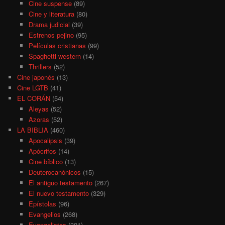
Cine suspense
(89)
Cine y literatura
(80)
Drama judicial
(39)
Estrenos pejino
(95)
Películas cristianas
(99)
Spaghetti western
(14)
Thrillers
(52)
Cine japonés
(13)
Cine LGTB
(41)
EL CORÁN
(54)
Aleyas
(52)
Azoras
(52)
LA BIBLIA
(460)
Apocalipsis
(39)
Apócrifos
(14)
Cine bíblico
(13)
Deuterocanónicos
(15)
El antiguo testamento
(267)
El nuevo testamento
(329)
Epístolas
(96)
Evangelios
(268)
Evangelistas
(301)