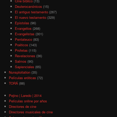
Cine bíblico
(13)
Deuterocanónicos
(15)
El antiguo testamento
(267)
El nuevo testamento
(329)
Epístolas
(96)
Evangelios
(268)
Evangelistas
(301)
Pentateuco
(83)
Poéticos
(143)
Profetas
(115)
Revelaciones
(36)
Salmos
(90)
Sapienciales
(65)
Nunsploitation
(35)
Películas eróticas
(72)
TORÁ
(88)
Pejino | Laredo | 2014
Películas online por años
Directores de cine
Directores musicales de cine