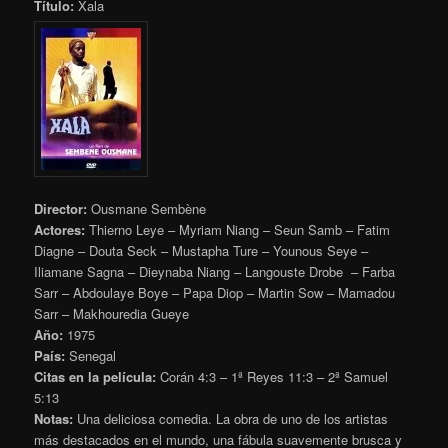
Título:
Xala
Director:
Ousmane Sembène
Actores:
Thierno Leye – Myriam Niang – Seun Samb – Fatim
Diagne – Douta Seck – Mustapha Ture – Younous Seye –
Iliamane Sagna – Dieynaba Niang – Langouste Drobe – Farba
Sarr – Abdoulaye Boye – Papa Diop – Martin Sow – Mamadou
Sarr – Makhouredia Gueye
Año:
1975
País:
Senegal
Citas en la película:
Corán 4:3 – 1ª Reyes 11:3 – 2ª Samuel
5:13
Notas:
Una deliciosa comedia. La obra de uno de los artistas
más destacados en el mundo, una fábula suavemente brusca y