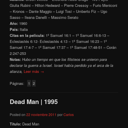
Giulia Rubini – Hilton Hedward – Pierre Cressoy – Furio Meniconi
– Kronos – Dante Maggio – Luigi Tosi – Umberto Fiz – Ugo
Sasso – Ileana Danelli – Massimo Serato
Año:
1960
País:
Italia
Citas en la película:
1º Samuel 16:1 – 1º Samuel 16:6-13 –
Eclesiastés 6:12- Eclesiastés 4:13 – 1º Samuel 16:23 – 1º
Samuel 17:4-7 – 1º Samuel 17:37 – 1º Samuel 17:48-51 – Corán
2:247-253
Notas:
Hubo un tiempo en que los filisteos se unieron para
declarar la guerra a Israel. Israel había perdido ya el arca de la
alianza,
Leer más →
Páginas:
1
2
Dead Man | 1995
Posted on
22 noviembre 2011
por
Carlos
Título:
Dead Man