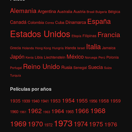
Alemania
Argentina
Australia
Austria
Bélgica
Brasil
Bulgaria
España
Canadá
Dinamarca
Colombia
Cuba
Corea
Estados Unidos
Francia
Filipinas
Etiopía
Italia
Grecia
Irlanda
Jamaica
Holanda
Hong Kong
Hungría
Israel
México
Japón
Libia
Liechtenstein
Polonia
Kenia
Noruega
Perú
Reino Unido
Suecia
Rusia
Senegal
Portugal
Suiza
Turquía
Películas por años
1954
1955
1935
1953
1958
1959
1939
1940
1941
1956
1968
1962
1966
1964
1960
1965
1961
1963
1973
1969
1970
1974
1975
1976
1972