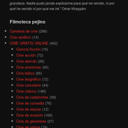
grandeza. Nadie pudo jamás explicarme para qué he venido, ni por
qué he venido ni por qué me iré."
Omar Khayyám
Filmoteca pejino
Cartelera de cine
(286)
Cine asiático
(14)
CINE GRATIS ONLINE
(462)
Ciencia ficción
(16)
Cine acción
(72)
Cine alemán
(26)
Cine aventuras
(90)
Cine bélico
(65)
Cine biográfico
(72)
Cine carcelario
(44)
Cine clásico
(186)
Cine de catástrofes
(58)
Cine de comedia
(76)
Cine de espías
(12)
Cine de evasión
(169)
Cine de gánsteres
(27)
Cine de intriga
(74)