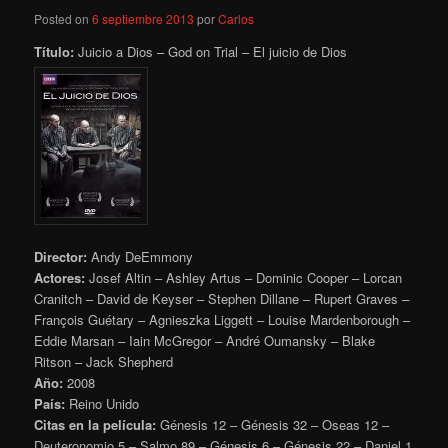
Posted on
6 septiembre 2013
por
Carlos
Título:
Juicio a Dios – God on Trial – El juicio de Dios
Director:
Andy DeEmmony
Actores:
Josef Altin – Ashley Artus – Dominic Cooper – Lorcan
Cranitch – David de Keyser – Stephen Dillane – Rupert Graves –
François Guétary – Agnieszka Liggett – Louise Mardenborough –
Eddie Marsan – Iain McGregor – André Oumansky – Blake
Ritson – Jack Shepherd
Año:
2008
País:
Reino Unido
Citas en la película:
Génesis 12 – Génesis 32 – Oseas 12 –
Deuteronomio 5 – Salmo 89 – Génesis 6 – Génesis 22 – Daniel 1