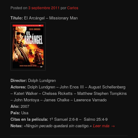
Posted on
3 septiembre 2011
por
Carlos
Título:
El Arcángel – Missionary Man
Director:
Dolph Lundgren
Actores:
Dolph Lundgren – John Enos III – August Schellenberg
– Kateri Walker – Chelsea Ricketts – Matthew Stephen Tompkins
– John Montoya – James Chalke – L
awrence Varnado
Año:
2007
País:
Usa
Citas en la película:
1º Samuel 2:6-8 – Salmo 25:4-9
Notas:
«Ningún pecado quedará sin castigo.»
Leer más →