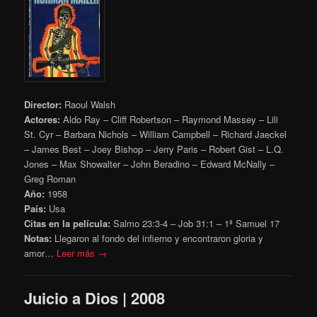
Director:
Raoul Walsh
Actores:
Aldo R
ay – Cliff Robertson – Raymond Massey – Lili
St. Cyr – Barbara Nichols – William Campbell – Richard Jaeckel
– James Best – Joey Bishop – Jerry Paris – Robert Gist – L.Q.
Jones – Max Showalter – John Beradino – Edward McNally –
Greg Roman
Año:
1958
País:
Usa
Citas en la película:
Salmo 23:3-4 – Job 31:1 – 1ª Samuel 17
Notas:
Llegaron al fondo del infierno y encontraron gloria y
amor…
Leer más →
Juicio a Dios | 2008