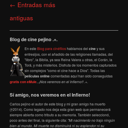
Navegación
←
Entradas más
de
entradas
antiguas
Blog de cine pejino .+.
En este
Blog para cinéfilos
hablamos del
cine
y sus
entresijos, con el añadido de las religiones llamadas, del
"libro", la Biblia, ya sea Reina Valera u otras, el Corán, la
Torá, y más misterios. Disfruta de los momentos capturados
sin complejos "como el cine hace a Dios". Todas las
películas online
comentadas aquí han sido conseguidas
gratis con eMule
...
¡Nos veremos en el Infierno!! .+.
Sí amigo, nos veremos en el Infierno!
Carlos pejino el autor de este blog y mi gran amigo ha muerto
(†2014). Como legado nos deja esta gran web que permanecerá
siempre abierta como tributo a su memoria. También seleccionó,
poco antes del final, la siguiente cita:
"Mi nacimiento no trajo ningún
bien al mundo. Mi muerte no disminuirá ni su esplendor ni su