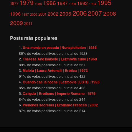
1979
1995
1986
1987
1992
1977
1985
1990
1994
2006
2007
2008
2005
1996
2002
2001
1997
2000
2009
2011
Posts más populares
Una monja en pecado | Nunsploitation | 1986
86
% de votos positivos de un total de
1528
Therese And Isabelle | Lezmovie culto | 1968
89
% de votos positivos de un total de
567
Malizia | Laura Antonelli | Erótica | 1973
91
% de votos positivos de un total de
422
Cuando cae la noche | Lezmovie | LGTB | 1995
85
% de votos positivos de un total de
403
Calígula | Erotismo | Imperio Romano | 1979
84
% de votos positivos de un total de
244
Pasiones secretas | Erotismo Francés | 2002
87
% de votos positivos de un total de
214