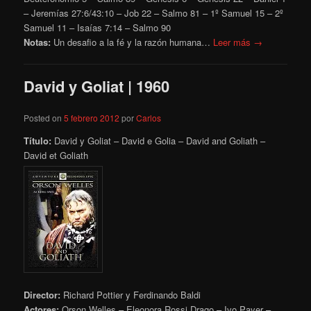
– Jeremías 27:6/43:10 – Job 22 – Salmo 81 – 1º Samuel 15 – 2º
Samuel 11 – Isaías 7:14 – Salmo 90
Notas:
Un desafio a la fé y la razón humana…
Leer más →
David y Goliat | 1960
Posted on
5 febrero 2012
por
Carlos
Título:
David y Goliat – David e Golia – David and Goliath –
David et Goliath
Director:
Richard Pottier y Ferdinando Baldi
Actores:
Orson Welles – Eleonora Rossi Drago – Ivo Payer –