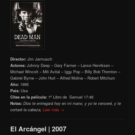
Director:
Jim Jarmusch
Actores:
Johnny Deep – Gary Farmer – Lance Henriksen –
Michael Wincott – Mili Avital – Iggy Pop – Billy Bob Thornton –
Gabriel Byrne – John Hurt – Alfred Molina – Robert Mitchum
Año:
1995
País:
Usa
Citas en la película:
1º Libro de Samuel 17:46
Notas:
Dios te entregará hoy en mi mano, y yo te venceré, y te
cortaré la cabeza,
Leer más →
El Arcángel | 2007