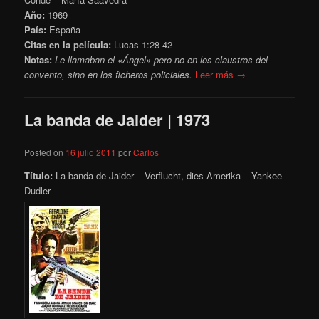
Año:
1969
País:
España
Citas en la película:
Lucas 1:28-42
Notas:
Le llamaban el «Ángel» pero no en los claustros del
convento, sino en los ficheros policiales.
Leer más →
La banda de Jaider | 1973
Posted on
16 julio 2011
por
Carlos
Título:
La banda de Jaider – Verflucht, dies Amerika – Yankee
Dudler