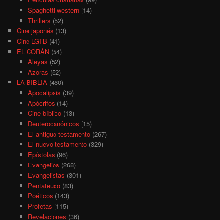
Spaghetti western
(14)
Thrillers
(52)
Cine japonés
(13)
Cine LGTB
(41)
EL CORÁN
(54)
Aleyas
(52)
Azoras
(52)
LA BIBLIA
(460)
Apocalipsis
(39)
Apócrifos
(14)
Cine bíblico
(13)
Deuterocanónicos
(15)
El antiguo testamento
(267)
El nuevo testamento
(329)
Epístolas
(96)
Evangelios
(268)
Evangelistas
(301)
Pentateuco
(83)
Poéticos
(143)
Profetas
(115)
Revelaciones
(36)