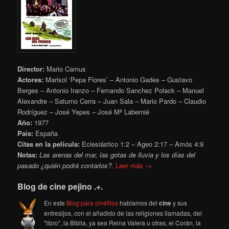
Director:
Mario Camus
Actores:
Marisol ‘Pepa Flores’ – Antonio Gades – Gustavo
Berges – Antonio Iranzo – Fernando Sanchez Polack – Manuel
Alexandre – Saturno Cerra – Juan Sala – Mario Pardo – Claudio
Rodríguez – José Yepes – José Mª Labernié
Año:
1977
Pais:
España
Citas en la película:
Eclesiástico 1:2 – Ageo 2:17 – Amós 4:9
Notas:
Las arenas del mar, las gotas de lluvia y los días del
pasado ¿quién podrá contarlos?.
Leer más →
Blog de cine pejino .+.
En este
Blog para cinéfilos
hablamos del
cine
y sus
entresijos, con el añadido de las religiones llamadas, del
"libro", la Biblia, ya sea Reina Valera u otras, el Corán, la