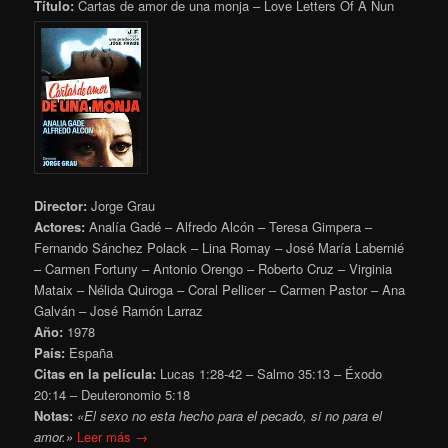
Título:
Cartas de amor de una monja – Love Letters Of A Nun
Director:
Jorge Grau
Actores:
Analía Gadé – Alfredo Alcón – Teresa Gimpera –
Fernando Sánchez Polack – Lina Romay – José María Labernié
– Carmen Fortuny – Antonio Orengo – Roberto Cruz – Virginia
Mataix – Nélida Quiroga – Coral Pellicer – Carmen Pastor – Ana
Galván – José Ramón Larraz
Año:
1978
País:
España
Citas en la película:
Lucas 1:28-42 – Salmo 35:13 – Éxodo
20:14 – Deuteronomio 5:18
Notas:
«El sexo no esta hecho para el pecado, si no para el
amor.»
Leer más →