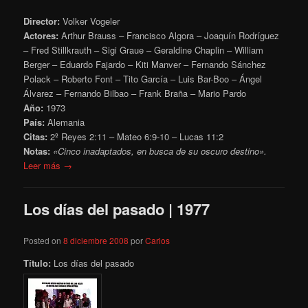
Director:
Volker Vogeler
Actores:
Arthur Brauss – Francisco Algora – Joaquín Rodríguez
– Fred Stillkrauth – Sigi Graue – Geraldine Chaplin – William
Berger – Eduardo Fajardo – Kiti Manver – Fernando Sánchez
Polack – Roberto Font – Tito García – Luis Bar-Boo – Ángel
Álvarez – Fernando Bilbao – Frank Braña – Mario Pardo
Año:
1973
País:
Alemania
Citas:
2º Reyes 2:11 – Mateo 6:9-10 – Lucas 11:2
Notas:
«Cinco inadaptados, en busca de su oscuro destino».
Leer más →
Los días del pasado | 1977
Posted on
8 diciembre 2008
por
Carlos
Título:
Los días del pasado