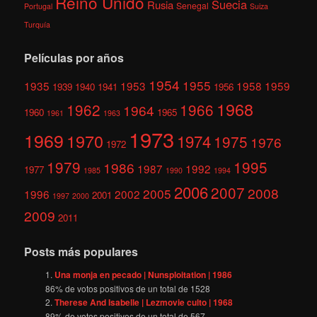
Reino Unido
Suecia
Rusia
Senegal
Portugal
Suiza
Turquía
Películas por años
1954
1955
1935
1953
1958
1959
1939
1940
1941
1956
1968
1962
1966
1964
1960
1965
1961
1963
1973
1969
1970
1974
1975
1976
1972
1979
1995
1986
1987
1992
1977
1985
1990
1994
2006
2007
2008
2005
1996
2002
2001
1997
2000
2009
2011
Posts más populares
Una monja en pecado | Nunsploitation | 1986
86
% de votos positivos de un total de
1528
Therese And Isabelle | Lezmovie culto | 1968
89
% de votos positivos de un total de
567