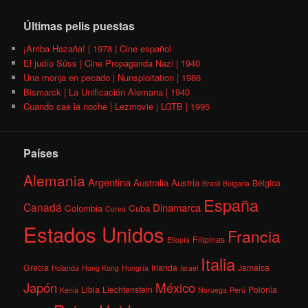
Últimas pelis puestas
¡Arriba Hazaña! | 1978 | Cine español
El judío Süss | Cine Propaganda Nazi | 1940
Una monja en pecado | Nunsploitation | 1986
Bismarck | La Unificación Alemana | 1940
Cuando cae la noche | Lezmovie | LGTB | 1995
Países
Alemania
Argentina
Australia
Austria
Bélgica
Brasil
Bulgaria
España
Canadá
Dinamarca
Colombia
Cuba
Corea
Estados Unidos
Francia
Filipinas
Etiopía
Italia
Grecia
Irlanda
Jamaica
Holanda
Hong Kong
Hungría
Israel
México
Japón
Libia
Liechtenstein
Polonia
Kenia
Noruega
Perú