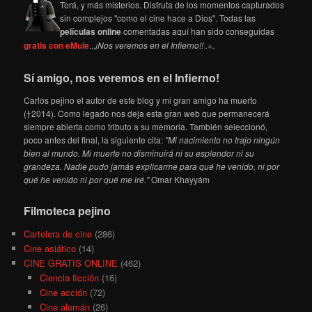
Torá, y más misterios. Disfruta de los momentos capturados
sin complejos "como el cine hace a Dios". Todas las
películas online
comentadas aquí han sido conseguidas
gratis con eMule
...
¡Nos veremos en el Infierno!! .+.
Sí amigo, nos veremos en el Infierno!
Carlos pejino el autor de este blog y mi gran amigo ha muerto
(†2014). Como legado nos deja esta gran web que permanecerá
siempre abierta como tributo a su memoria. También seleccionó,
poco antes del final, la siguiente cita:
"Mi nacimiento no trajo ningún
bien al mundo. Mi muerte no disminuirá ni su esplendor ni su
grandeza. Nadie pudo jamás explicarme para qué he venido, ni por
qué he venido ni por qué me iré."
Omar Khayyám
Filmoteca pejino
Cartelera de cine
(286)
Cine asiático
(14)
CINE GRATIS ONLINE
(462)
Ciencia ficción
(16)
Cine acción
(72)
Cine alemán
(26)